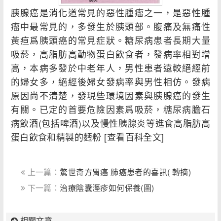
胰腺癌是消化道常見的惡性腫瘤之一，是惡性腫
瘤中最常見的，多發生於胰頭部。腹痛及無痛性
黃疸爲胰頭癌的常見症狀。糖尿病患者長期大量
吸菸，高脂肪高動物蛋白飲食者，發病率相對增
高，本病多發於中老年人，男性患者遠較絕經前
的婦女多，絕經後婦女發病率與男性相仿。發病
原因尚不清楚，發現些環境因素與胰腺癌的發生
有關。已定的首要危險因素爲吸菸，糖尿病膽石
病飲酒(包括啤酒)以及慢性胰腺炎等進食高脂肪高
蛋白飲食和精製的麪粉 [查看百科全文]
上一篇：
驚世奇方胃癌 肺癌患者的喜訊( 轉摘)
下一篇：
治療陰囊溼疹如何保養(圖)
相關文章