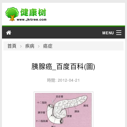
MENU
男性
首頁
疾病
癌症
女性
胰腺癌_百度百科(圖)
育兒
時間: 2012-04-21
老人
綜合
疾病