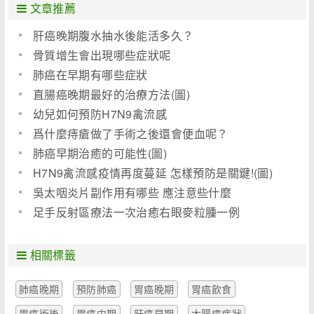
文章推薦
肝癌晚期腹水抽水後能活多久？
骨質增生會出現哪些症狀呢
肺癌在早期有哪些症狀
直腸癌晚期最好的治療方法(圖)
幼兒如何預防H7N9禽流感
爲什麼痔瘡做了手術之後還會便血呢？
肺癌早期治癒的可能性(圖)
H7N9禽流感疫情再度蔓延 怎樣預防是關鍵!(圖)
吳太咽炎片副作用有哪些 應注意些什麼
足手反射區療法一次治癒右眼麥粒腫一例
相關標籤
肺癌晚期
預防肺癌
胃癌晚期
胃癌飲食
胃癌術後
胃癌中期
肝癌早期
大腸癌症狀