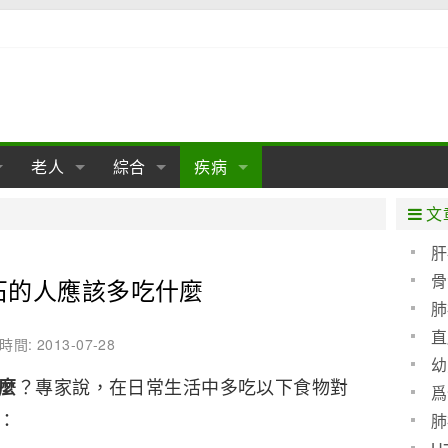
老人
綜合
疾病
孕
陰道
性包皮
老人保健
女性卵巢
懷孕
老人生活
兩性
分娩
糖尿病
老人飲食
減肥
癌症
美容
肝病
文
經期
性保養
老人心理
新生兒期
女性護理
老人疾病
整形
嬰兒期
胃病
老人健身
瑜伽
腎病
健身
泌尿科
肝
骨
石的人應該多吃什麼
期
生理
性疾病
老人用品
學前期
女性疾病
亞健康
老人護理
母嬰用品
肛腸科
急救自救
精神病
骨科
肺
耳鼻喉
腦病
心血管
直
時間: 2013-07-28
幼
皮膚病
眼科
口腔科
？
專家說，在日常生活中多吃以下食物對
麼
爲
血呢
：
內科
肺