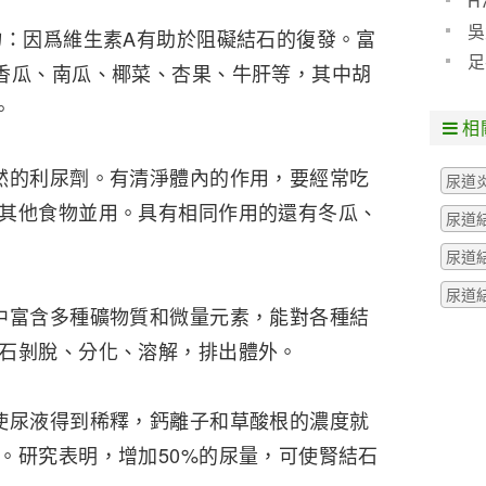
H
預防
吳
：因爲維生素A有助於阻礙結石的復發。富
些什
足
香瓜、南瓜、椰菜、杏果、牛肝等，其中胡
粒腫
。
相
的利尿劑。有清淨體內的作用，要經常吃
尿道
其他食物並用。具有相同作用的還有冬瓜、
尿道
尿道
尿道
富含多種礦物質和微量元素，能對各種結
石剝脫、分化、溶解，排出體外。
尿液得到稀釋，鈣離子和草酸根的濃度就
。研究表明，增加50%的尿量，可使腎結石