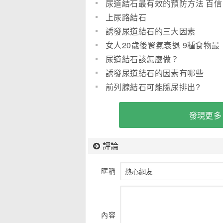
結石
尿道結石最有效的預防方法 百信
小知識(圖)
上尿路結石
誘發尿道結石的三大因素
女人20歲後腎氣衰退 9種食物最
補腎養腎(圖)
尿道結石該怎麼做？
誘發尿道結石的因素有哪些
前列腺結石可能隨尿排出?
發現更多
評論
暱稱
內容