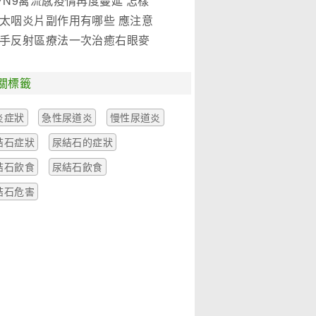
7N9禽流感疫情再度蔓延 怎樣
是關鍵!(圖)
太咽炎片副作用有哪些 應注意
麼
手反射區療法一次治癒右眼麥
一例
關標籤
炎症狀
急性尿道炎
慢性尿道炎
結石症狀
尿結石的症狀
結石飲食
尿結石飲食
結石危害