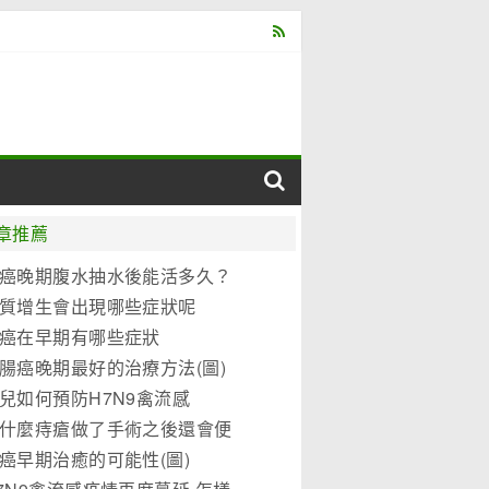
章推薦
癌晚期腹水抽水後能活多久？
質增生會出現哪些症狀呢
癌在早期有哪些症狀
腸癌晚期最好的治療方法(圖)
兒如何預防H7N9禽流感
什麼痔瘡做了手術之後還會便
？
癌早期治癒的可能性(圖)