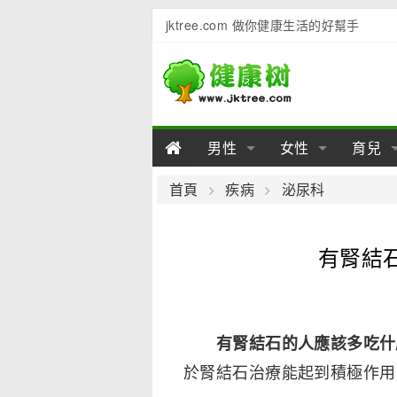
jktree.com 做你健康生活的好幫手
男性
女性
育兒
男性陽痿
女性乳房
男性早泄
準備懷
女性
男
首頁
疾病
泌尿科
男性不育
女性子宮
男性心理
女性
產後
男
有腎結
男性飲食
女性飲食
男性用品
幼兒
女性
男
有腎結石的人應該多吃什
於腎結石治療能起到積極作用