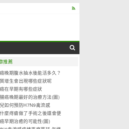
章推薦
癌晚期腹水抽水後能活多久？
質增生會出現哪些症狀呢
癌在早期有哪些症狀
腸癌晚期最好的治療方法(圖)
兒如何預防H7N9禽流感
什麼痔瘡做了手術之後還會便
？
癌早期治癒的可能性(圖)