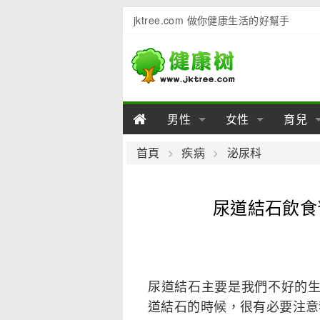
jktree.com 做你健康生活的好幫手
男性
女性
育兒
男性陽痿
女性乳房
男性早泄
準備懷
女性
男
首頁
疾病
泌尿科
男性不育
女性子宮
男性心理
女性
產後
男
尿道結石飲食
男性飲食
女性飲食
男性用品
幼兒
女性
男
尿道結石主要是我們不好的
道結石的時候，很有必要注意