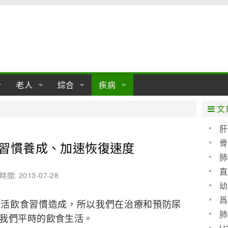
老人
綜合
疾病
孕
陰道
性包皮
老人保健
女性卵巢
懷孕
老人生活
兩性
分娩
糖尿病
老人飲食
減肥
癌症
美容
肝病
文
經期
性保養
老人心理
新生兒期
女性護理
老人疾病
整形
嬰兒期
胃病
老人健身
瑜伽
腎病
健身
泌尿科
肝
骨
習慣養成、加速恢復速度
期
生理
性疾病
老人用品
學前期
女性疾病
亞健康
老人護理
母嬰用品
肛腸科
急救自救
精神病
骨科
肺
耳鼻喉
腦病
心血管
直
時間: 2013-07-28
幼
皮膚病
眼科
口腔科
爲
生活飲食習慣造成，所以我們在治療和預防尿
血呢
內科
肺
我們平時的飲食生活。