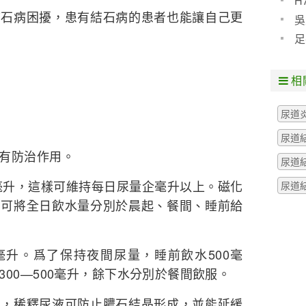
H
結石病困擾，患有結石病的患者也能讓自己更
預防
吳
些什
足
粒腫
相
尿道
尿道
有防治作用。
尿道
0毫升，這樣可維持每日尿量企毫升以上。磁化
尿道
，可將全日飲水量分別於晨起、餐間、睡前給
0毫升。爲了保持夜間尿量，睡前飲水500毫
00—500毫升，餘下水分別於餐間飲服。
出，稀釋尿液可防止膿石結晶形成，並能延緩