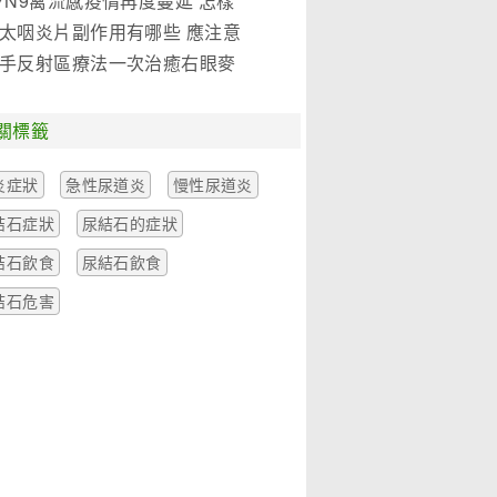
7N9禽流感疫情再度蔓延 怎樣
是關鍵!(圖)
太咽炎片副作用有哪些 應注意
麼
手反射區療法一次治癒右眼麥
一例
關標籤
炎症狀
急性尿道炎
慢性尿道炎
結石症狀
尿結石的症狀
結石飲食
尿結石飲食
結石危害