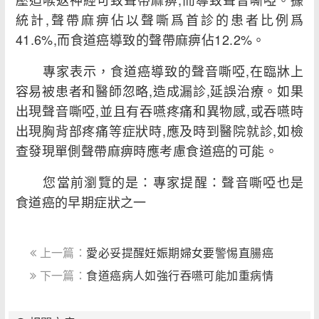
統計,聲帶麻痹佔以聲嘶爲首診的患者比例爲
41.6%,而食道癌導致的聲帶麻痹佔12.2%。
專家表示，食道癌導致的聲音嘶啞,在臨牀上
容易被患者和醫師忽略,造成漏診,延誤治療。如果
出現聲音嘶啞,並且有吞嚥疼痛和異物感,或吞嚥時
出現胸背部疼痛等症狀時,應及時到醫院就診,如檢
查發現單側聲帶麻痹時應考慮食道癌的可能。
您當前瀏覽的是：專家提醒：聲音嘶啞也是
食道癌的早期症狀之一
上一篇：
愛必妥提醒妊娠期婦女要警惕直腸癌
下一篇：
食道癌病人如強行吞嚥可能加重病情