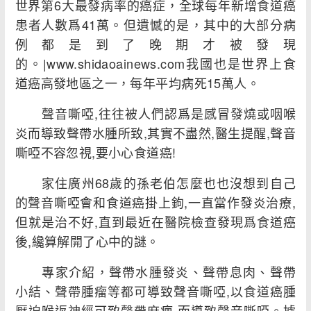
世界第6大最發病率的癌症，全球每年新增食道癌
患者人數爲41萬。但遺憾的是，其中的大部分病
例都是到了晚期才被發現
的。|www.shidaoainews.com我國也是世界上食
道癌高發地區之一，每年平均病死15萬人。
聲音嘶啞,往往被人們認爲是感冒發燒或咽喉
炎而導致聲帶水腫所致,其實不盡然,醫生提醒,聲音
嘶啞不容忽視,要小心食道癌!
家住廣州68歲的孫老伯怎麼也也沒想到自己
的聲音嘶啞會和食道癌掛上鉤,一直當作發炎治療,
但就是治不好,直到最近在醫院檢查發現爲食道癌
後,纔算解開了心中的謎。
專家介紹，聲帶水腫發炎、聲帶息肉、聲帶
小結、聲帶腫瘤等都可導致聲音嘶啞,以食道癌腫
壓迫喉返神經可致聲帶麻痹,而導致聲音嘶啞。據