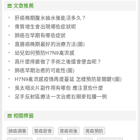
文章推薦
肝癌晚期腹水抽水後能活多久？
骨質增生會出現哪些症狀呢
肺癌在早期有哪些症狀
直腸癌晚期最好的治療方法(圖)
幼兒如何預防H7N9禽流感
爲什麼痔瘡做了手術之後還會便血呢？
肺癌早期治癒的可能性(圖)
H7N9禽流感疫情再度蔓延 怎樣預防是關鍵!(圖)
吳太咽炎片副作用有哪些 應注意些什麼
足手反射區療法一次治癒右眼麥粒腫一例
相關標籤
肺癌調養
胃癌飲食
胃癌術後
胃癌預防