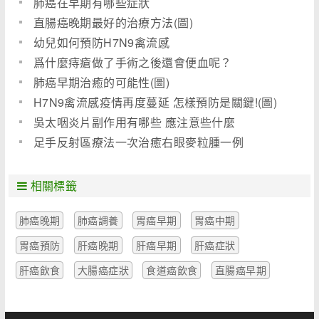
肺癌在早期有哪些症狀
直腸癌晚期最好的治療方法(圖)
幼兒如何預防H7N9禽流感
爲什麼痔瘡做了手術之後還會便血呢？
肺癌早期治癒的可能性(圖)
H7N9禽流感疫情再度蔓延 怎樣預防是關鍵!(圖)
吳太咽炎片副作用有哪些 應注意些什麼
足手反射區療法一次治癒右眼麥粒腫一例
相關標籤
肺癌晚期
肺癌調養
胃癌早期
胃癌中期
胃癌預防
肝癌晚期
肝癌早期
肝癌症狀
肝癌飲食
大腸癌症狀
食道癌飲食
直腸癌早期