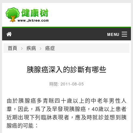
MENU
男性
首頁
疾病
癌症
女性
胰腺癌深入的診斷有哪些
育兒
時間: 2011-08-05
老人
由於胰腺癌多青眯四十歲以上的中老年男性人
綜合
羣，因此，爲了及早發現胰腺癌，40歲以上患者
近期出現下列臨牀表現者，應及時就診並想到胰
疾病
腺癌的可能：