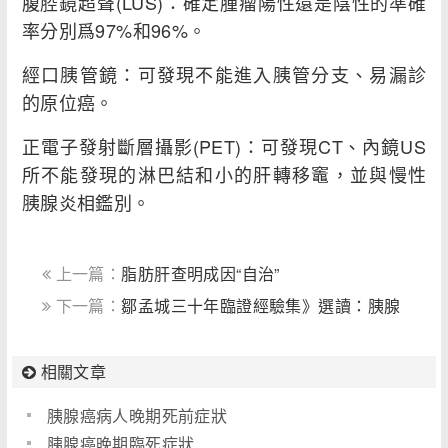
腹腔鏡超聲(LUS)：確定腫瘤陽性還是陰性的準確
率分別爲97%和96%。
經口胰管鏡：可發現不能進入胰管分支、易漏診
的原位癌。
正電子發射斷層攝影(PET)：可發現CT、內鏡US
所不能發現的淋巴結和小的肝轉移竈，並與慢性
胰腺炎相鑑別。
上一篇：
脂肪肝查明成因“自治”
下一篇：
鄒孟城三十年臨證經驗集》選讀：胰腺
癌治驗(圖)
相關文章
胰腺癌病人晚期死前症狀
胰腺癌晚期臨死症狀