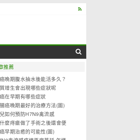
章推薦
癌晚期腹水抽水後能活多久？
質增生會出現哪些症狀呢
癌在早期有哪些症狀
腸癌晚期最好的治療方法(圖)
兒如何預防H7N9禽流感
什麼痔瘡做了手術之後還會便
？
癌早期治癒的可能性(圖)