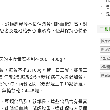
H
預防
吳
些什
足
粒腫
動、消極悲觀等不良情緒會引起血糖升高，對
相
患者及是地給予心 裏疏導，使其保持心情舒
糖尿
糖尿
1型
的主食量應控制在200―400g。
2型
餐，每餐不多於100g。苦一日三餐，那麼三
糖尿
,午餐2/5,晚餐2/5。糖尿病病人提倡加餐，
後2小時，兩餐之間（最好是上午10點多鐘，
：無糖餅乾：4―8塊。
菜、豆類食品及五穀雜糧，這些食品含有豐富
素，能降低血糖，減輕體重，還能保持人便通