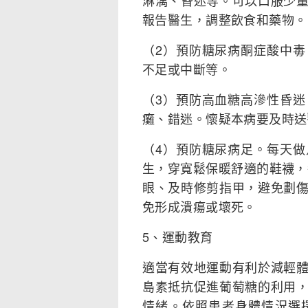
淋漓、昏迷等。可以口服少
報告醫生，調整飲食和藥物。
（2）預防糖尿病酮症酸中
不足或中斷等。
（3）預防高血糖高滲性昏
癱、錯迷。懷疑本病要及時送
（4）預防糖尿病足。每天
生，穿寬鬆保暖舒適的鞋襪，每
眼、及時修剪指甲，避免劃
免形成潰瘍或壞死。
5、運動教育
適當有效地運動有利於減輕
島素抵抗促進葡萄糖的利用
情緒。依照患者身體情況選