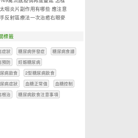
7N9禽流感疫情再度蔓延 怎樣
是關鍵!(圖)
太咽炎片副作用有哪些 應注意
麼
手反射區療法一次治癒右眼麥
一例
關標籤
病症狀
糖尿病併發症
糖尿病食譜
病預防
妊娠糖尿病
糖尿病飲食
2型糖尿病飲食
糖尿病症狀
血糖正常值
血糖控制
病根治
糖尿病飲食注意事項