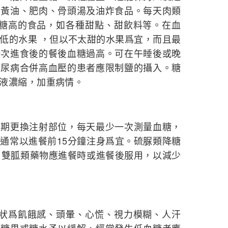
、黃油、肥肉、骨頭湯及油炸食品。每天肉類
含糖高的食品，如各種甜點、甜飲料等。在血
低的水果 ，但以不太甜的水果爲宜，而且最
一次進食後的餐後血糖過高。可在午睡後或晚
糖尿病合併高血壓的患者應限制鹽的攝入。糖
液濃縮，加重病情。
定期更換注射部位，每天最少一次測量血糖，
通常以進餐前15分鐘注身爲宜。硫脲類降糖
。雙胍類藥物應進餐時或進餐後服用，以減少
症狀爲飢餓感、頭暈、心慌、視力模糊、人汗