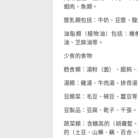
蝦肉、魚類。
漿乳類包括：牛奶、豆漿、酸
油脂類（植物油）包括：橄
油、芝麻油等。
少食的食物
麪食類：湯粉（面）、餛飩、
湯類：雞湯、牛肉湯、排骨湯
豆類菜：毛豆、碗豆、蠶豆等
豆製品：豆腐、乾子、千張。
蔬菜類：含糖高的（胡蘿蔔
的（土豆、山藥、藕、百合、