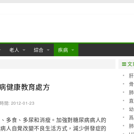
老人
綜合
疾病
孕
陰道
性包皮
老人保健
女性卵巢
懷孕
老人生活
兩性
分娩
糖尿病
老人飲食
減肥
癌症
美容
肝病
文
經期
性保養
老人心理
新生兒期
女性護理
老人疾病
整形
嬰兒期
胃病
老人健身
瑜伽
腎病
健身
泌尿科
肝
骨
病健康教育處方
期
生理
性疾病
老人用品
學前期
女性疾病
亞健康
老人護理
母嬰用品
肛腸科
急救自救
精神病
骨科
肺
耳鼻喉
腦病
心血管
直
時間: 2012-01-23
幼
皮膚病
眼科
口腔科
爲
飲、多食、多尿和消瘦。加強對糖尿病病人的
血呢
內科
肺
使病人自覺改變不良生活方式，減少併發症的