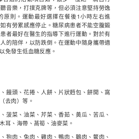
、聽音樂，打撲克牌等，但必須注意堅持勞逸
的原則。運動最好選擇在餐後1小時左右進
，如有勞累感應停止。糖尿病患者不能空腹鍛
的患者最好在醫生的指導下進行運動。對於有
家人的陪伴，以防跌倒。在運動中隨身攜帶適
以免發生低血糖反應。
米、饅頭、花捲、人餅、片狀麪包、餅開、窩
（去肉）等。
菜、菠菜、油菜、芹菜、香茹、黃瓜、苦瓜、
木耳、海帶、萵筍、油麥菜。
肉、狗肉、兔肉、雞肉、鴨肉、鵝肉、鱉肉、