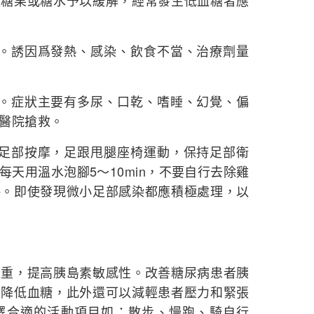
量糖果或糖水予以緩解，經常發生低血糖者應
毒。誘因爲發熱、感染、飲食不當、治療劑量
迷。症狀主要有多尿、口乾、嗜睡、幻覺、偏
醫院搶救。
做足部按摩，足跟甩腿座椅運動，保持足部衛
天用溫水泡腳5～10min，不要自行去除雞
傷。即使發現微小足部感染都應積極處理，以
體重，提高胰島素敏感性。改善糖尿病患者胰
，降低血糖，此外還可以減輕患者壓力和緊張
擇合適的活動項目如：散步、慢跑、騎自行