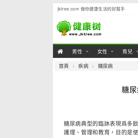
jktree.com 做你健康生活的好幫手
男性
女性
育兒
男性陽痿
女性乳房
男性早泄
準備懷
女性
男
首頁
疾病
糖尿病
男性不育
女性子宮
男性心理
女性
產後
男
糖尿
男性飲食
女性飲食
男性用品
幼兒
女性
男
糖尿病典型的臨牀表現爲多
護理、管理和教育，目的是