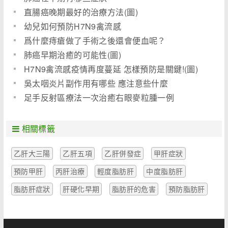
直腸癌晚期最好的治療方法(圖)
幼兒如何預防H7N9禽流感
爲什麼痔瘡做了手術之後還會便血呢？
肺癌早期治癒的可能性(圖)
H7N9禽流感疫情再度蔓延 怎樣預防是關鍵!(圖)
吳太咽炎片副作用有哪些 應注意些什麼
足手反射區療法一次治癒右眼麥粒腫一例
相關標籤
乙肝大三陽
乙肝五項
乙肝併發症
甲肝症狀
預防甲肝
丙肝治療
輕度脂肪肝
中度脂肪肝
脂肪肝症狀
肝硬化早期
脂肪肝的危害
預防脂肪肝