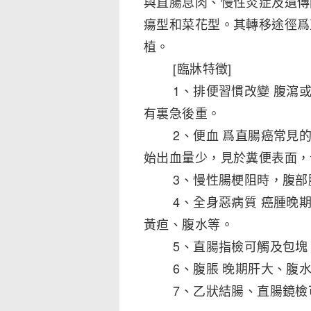
與直腸息肉、慢性炎症及遺傳
瘍型和菜花型。其轉移途徑爲
植。
[臨牀特徵]
1、排便習慣改變 腹瀉或
有裏急後重。
2、便血 爲直腸癌常見的症
始出血量少，見於糞便表面，
3、慢性腸梗阻時，腹部膨
4、全身惡病質 癌腫晚期
黃疸、腹水等。
5、直腸指檢可觸及包塊
6、腹脹 晚期肝大、腹水
7、乙狀結腸、直腸鏡檢可