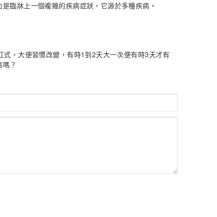
血是臨牀上一個複雜的疾病症狀，它源於多種疾病。
紅式，大便習慣改變，有時1到2天大一次便有時3天才有
癌嗎？