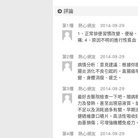
評論
第1樓
熱心網友
2014-09-29
1、正常排便習慣改變、便祕、腹
痛; 4、原因不明的進行性貧血
第2樓
熱心網友
2014-09-29
病情分析：意見建議：根據你
腸炎消化不良引起的。直腸癌
變、身體消瘦、疲乏。
第3樓
熱心網友
2014-09-29
最好去醫院檢查一下吧。隨病
力及發熱，甚至出現惡液質，
不足以及消耗過多有關。早期
健硒維康口嚼片，高活性吸收
由基損傷；可增強機體免疫力
第4樓
熱心網友
2014-09-29