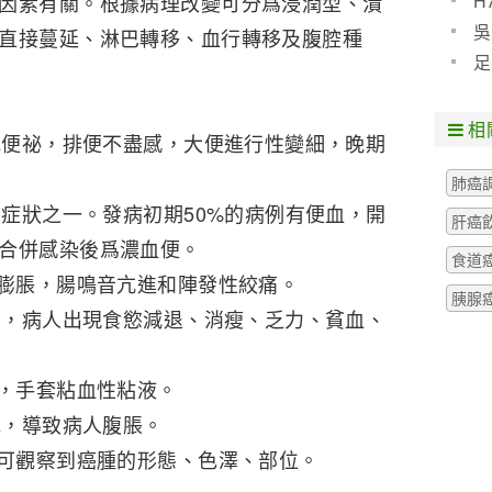
H
因素有關。根據病理改變可分爲浸潤型、潰
預防
吳
直接蔓延、淋巴轉移、血行轉移及腹腔種
些什
足
粒腫
相
便祕，排便不盡感，大便進行性變細，晚期
肺癌
狀之一。發病初期50%的病例有便血，開
肝癌
合併感染後爲濃血便。
食道
脹，腸鳴音亢進和陣發性絞痛。
胰腺
，病人出現食慾減退、消瘦、乏力、貧血、
，手套粘血性粘液。
，導致病人腹脹。
觀察到癌腫的形態、色澤、部位。