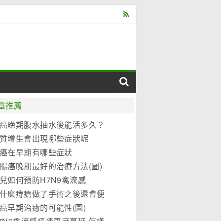
章推薦
癌晚期腹水抽水後能活多久？
質增生會出現哪些症狀呢
癌在早期有哪些症狀
腸癌晚期最好的治療方法(圖)
兒如何預防H7N9禽流感
什麼痔瘡做了手術之後還會便
？
癌早期治癒的可能性(圖)