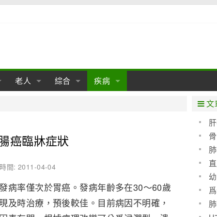
老人
綜合
疾病
孕
陰道
性包皮
老人保健
女性卵巢
懷孕
老人生活
兩性
分娩
糖尿病
老人飲食
減肥
癌症
美容
肝病
文
經期
性保養
老人心理
新生兒期
女性護理
老人疾病
整形
嬰兒期
胃病
老人健身
瑜伽
腎病
健身
泌尿科
肝
骨
腸癌臨牀症狀
期
生理
性疾病
老人用品
學前期
女性疾病
亞健康
老人護理
母嬰用品
肛腸科
急救自救
精神病
骨科
肺
耳鼻喉
腦病
心血管
直
時間: 2011-04-04
幼
皮膚病
眼科
口腔科
病率僅次於胃癌。發病年齡多在30～60歲
爲
現及時治療，預後較佳。目前病因不明確，
血呢
內科
肺