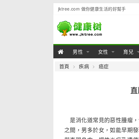
jktree.com 做你健康生活的好幫手
男性
女性
育兒
男性陽痿
女性乳房
男性早泄
準備懷
女性
男
首頁
疾病
癌症
男性不育
女性子宮
男性心理
女性
產後
男
直
男性飲食
女性飲食
男性用品
幼兒
女性
男
是消化道常見的惡性腫瘤，發
之間，男多於女，如能早期發