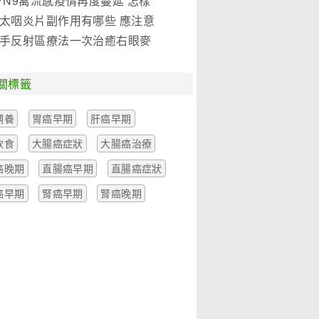
7N9禽流感疫情再度蔓延 怎樣
是關鍵!(圖)
太咽炎片副作用有哪些 應注意
麼
手反射區療法一次治癒右眼麥
一例
關標籤
調養
胃癌早期
肝癌早期
飲食
大腸癌症狀
大腸癌治療
癌晚期
直腸癌早期
直腸癌症狀
癌早期
腎癌早期
腎癌晚期