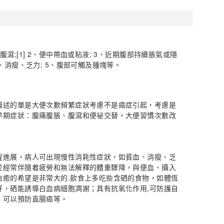
瀉;[1] 2、便中帶血或粘液; 3、近期腹部持續脹氣或隱
、消瘦、乏力; 5、腹部可觸及腫塊等。
描述的單是大便次數頻繁症狀考慮不是癌症引起，考慮是
早期症狀：腹痛腹脹、腹瀉和便祕交替，大便習慣次數改
程進展，病人可出現慢性消耗性症狀，如貧血、消瘦、乏
並經常伴隨着疲勞和無法解釋的體重驟降，與便血、攝入
治癒的希望是非常大的.飲食上多吃些含硒的食物，如體恆
好，硒能誘導白血病細胞凋謝；具有抗氧化作用,可防護自
，可以預防直腸癌等。