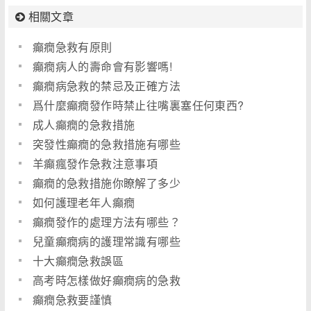
相關文章
癲癇急救有原則
癲癇病人的壽命會有影響嗎!
癲癇病急救的禁忌及正確方法
爲什麼癲癇發作時禁止往嘴裏塞任何東西?
成人癲癇的急救措施
突發性癲癇的急救措施有哪些
羊癲瘋發作急救注意事項
癲癇的急救措施你瞭解了多少
如何護理老年人癲癇
癲癇發作的處理方法有哪些？
兒童癲癇病的護理常識有哪些
十大癲癇急救誤區
高考時怎樣做好癲癇病的急救
癲癇急救要謹慎