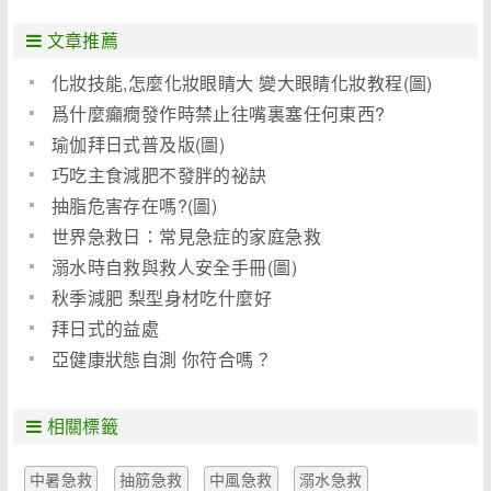
文章推薦
化妝技能,怎麼化妝眼睛大 變大眼睛化妝教程(圖)
爲什麼癲癇發作時禁止往嘴裏塞任何東西?
瑜伽拜日式普及版(圖)
巧吃主食減肥不發胖的祕訣
抽脂危害存在嗎?(圖)
世界急救日：常見急症的家庭急救
溺水時自救與救人安全手冊(圖)
秋季減肥 梨型身材吃什麼好
拜日式的益處
亞健康狀態自測 你符合嗎？
相關標籤
中暑急救
抽筋急救
中風急救
溺水急救