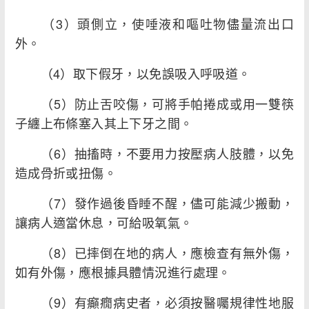
（3）頭側立，使唾液和嘔吐物儘量流出口
外。
（4）取下假牙，以免誤吸入呼吸道。
（5）防止舌咬傷，可將手帕捲成或用一雙筷
子纏上布條塞入其上下牙之間。
（6）抽搐時，不要用力按壓病人肢體，以免
造成骨折或扭傷。
（7）發作過後昏睡不醒，儘可能減少搬動，
讓病人適當休息，可給吸氧氣。
（8）已摔倒在地的病人，應檢查有無外傷，
如有外傷，應根據具體情況進行處理。
（9）有癲癇病史者，必須按醫囑規律性地服