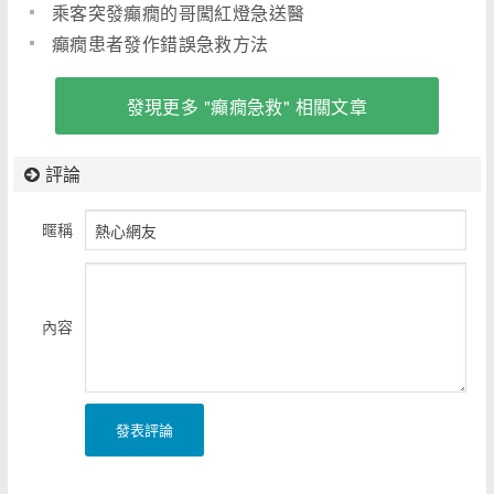
乘客突發癲癇的哥闖紅燈急送醫
癲癇患者發作錯誤急救方法
發現更多 "癲癇急救" 相關文章
評論
暱稱
內容
發表評論