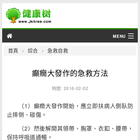
MENU
男性
首頁
綜合
急救自救
女性
癲癇大發作的急救方法
育兒
時間: 2016-02-02
老人
（1）癲癇大發作開始，應立即扶病人側臥防
綜合
止摔倒、碰傷。
疾病
（2）然後解開其領帶、胸罩、衣釦、腰帶，
保持呼吸道通暢。