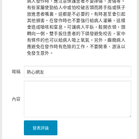
病人發作時，應注意保護患者不要摔傷、燙傷等。
有些家屬使勁掐人中或怕咬破舌頭而將手指或筷子
放進患者嘴裏，這都是不必要的，有時甚至會引起
其他損害。在發作時也不要強行給病人灌藥，這樣
會造成嗆咳和窒息。可讓病人平臥，鬆開衣領，頭
轉向一側，雙手扳住患者的下頜發避免咬舌，家中
有條件的也可以給病人吸上氧氣。另外，癲癇病人
應避免在發作時有危險的工作，不要開車、游泳以
免發生意外。
暱稱
內容
發表評論