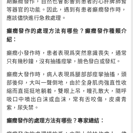
期癲癇發作，自然也會影響到患者的心肝脾肺腎
等器官的功能。因此，遇到有患者癲癇發作時，
應該儘快進行急救處理。
癲癇發作的處理方法有哪些？癲癇發作種類介
紹：
癲癇小發作時，患者表現爲突然意識喪失，通常
只有幾秒鐘，沒有抽搐痙攣，臉色發白或發紅。
癲癇大發作時，病人表現爲腿部部痙攣抽搐，頭
部後仰，大叫一聲倒地，由於全身肌肉強直性收
縮而直挺挺地躺着，雙眼上吊，瞳孔散大，隨呼
吸口中噴出白沫或血沫，常有舌咬傷，皮膚青
紫，尿失禁。
癲癇發作的處理方法有哪些？專家總結：