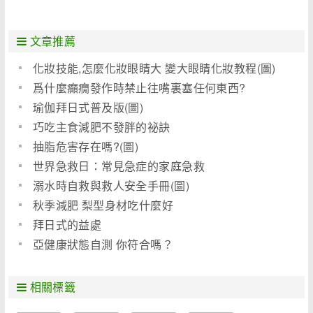
文章推薦
化妝技能,怎麼化妝眼睛大 變大眼睛化妝教程(圖)
爲什麼癲癇發作時禁止往嘴裏塞任何東西?
瑜伽拜日式普及版(圖)
巧吃主食減肥不發胖的祕訣
抽脂危害存在嗎?(圖)
世界急救日：常見急症的家庭急救
溺水時自救與救人安全手冊(圖)
秋季減肥 梨型身材吃什麼好
拜日式的益處
亞健康狀態自測 你符合嗎？
相關標籤