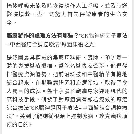
搐後呼吸未能及時恢復應作人工呼吸。並及時送
醫院搶救。盡一切努力首先保證患者的生命安
全。
“SK腦神經因子療法
癲癇發作的處理方法有哪些？
+中西醫結合調控療法”癲癇康復之光
是我國最具權威的集癲癇科研、臨牀、預防爲一
體的專業醫療機構，醫院名醫專家薈萃，他們發
揮醫療資源優勢，把前沿科技和中醫精華有機地
結合起來，在疑難病研究和治療領域，取得了令
人矚目的成就。藍十字腦科癲癇專家運用現代的
高科技手段，研發了對癲癇病有顯着療效的癲癇
綜合療法“SK腦神經因子療法+中西醫結合調控療
法”，達到了能夠從根源上控制癲癇，攻克癲癇頑
疾的目的。