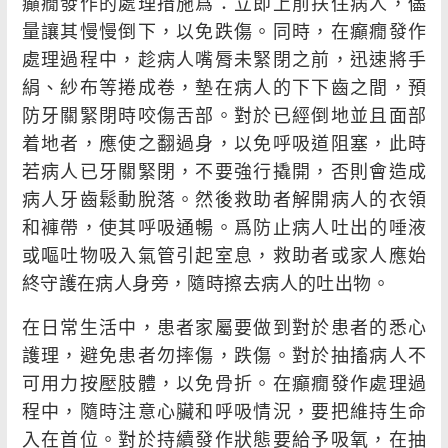
癲癇發作的處理措施爲：立即上前扶住病人，儘
量讓其慢慢倒下，以免跌傷。同時，在癲癇發作
處理過程中，趁病人嘴脣未緊閉之前，迅速將手
絹、紗布等捲成卷，墊在病人的下下齒之間，預
防牙關緊閉時咬傷舌部。對於已經倒地並且面部
着地者，應使之翻過身，以免呼吸道阻塞，此時
若病人已牙關緊閉，不要強行撬開，否則會造成
病人牙齒鬆動脫落。然後救助者解開病人的衣領
和褲帶，使其呼吸通暢。爲防止病人吐出的唾液
或嘔吐物吸入氣管引起室息，救助者或家人應始
終守護在病人身旁，隨時擦去病人的吐出物。
在日常生活中，患者家屬要做到對於患者的悉心
護理，避免患者勿摔傷，跌傷。對於抽搐病人不
可用力按壓肢體，以免骨折。在癲癇發作處理過
程中，隨時注意心臟和呼吸情況，要把維持生命
入在首位。對於持續發作狀態要給予吸氧，在抽