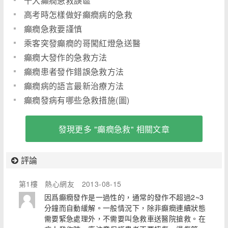
十大癲癇急救誤區
高考時怎樣做好癲癇病的急救
癲癇急救要謹慎
乘客突發癲癇的哥闖紅燈急送醫
癲癇大發作的急救方法
癲癇患者發作錯誤急救方法
癲癇病的語言最新治療方法
癲癇發病有哪些急救措施(圖)
發現更多 "癲癇急救" 相關文章
評論
第1樓
熱心網友
2013-08-15
因爲癲癇發作是一過性的，通常的發作不超過2~3
分鐘而自動緩解。一般情況下，除非癲癇連續狀態
需要緊急處理外，不需要叫急救車送醫院搶救。在