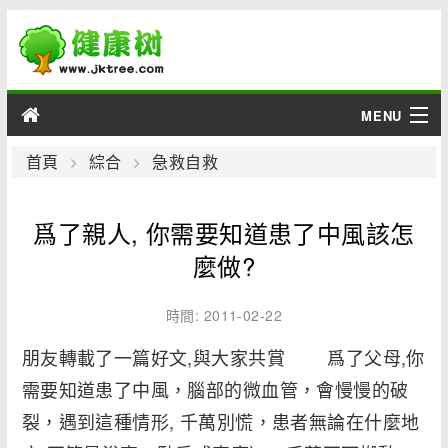
MENU
男性
首頁
綜合
急救自救
女性
爲了親人, 你需要知道患了中風該怎
育兒
麼做?
老人
時間: 2011-02-22
朋友轉載了一篇好文,與大家共賞 爲了父母,你
綜合
需要知道患了中風，腦部的微血管，會慢慢的破
疾病
裂，遇到這種情形, 千萬別慌，患者無論在什麼地