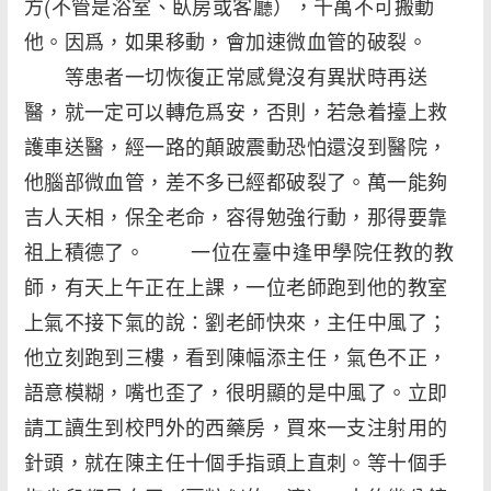
方(不管是浴室、臥房或客廳），千萬不可搬動
他。因爲，如果移動，會加速微血管的破裂。
等患者一切恢復正常感覺沒有異狀時再送
醫，就一定可以轉危爲安，否則，若急着擡上救
護車送醫，經一路的顛跛震動恐怕還沒到醫院，
他腦部微血管，差不多已經都破裂了。萬一能夠
吉人天相，保全老命，容得勉強行動，那得要靠
祖上積德了。 一位在臺中逢甲學院任教的教
師，有天上午正在上課，一位老師跑到他的教室
上氣不接下氣的說∶劉老師快來，主任中風了；
他立刻跑到三樓，看到陳幅添主任，氣色不正，
語意模糊，嘴也歪了，很明顯的是中風了。立即
請工讀生到校門外的西藥房，買來一支注射用的
針頭，就在陳主任十個手指頭上直刺。等十個手