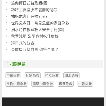
瑜伽拜日式普及版(圖)
巧吃主食減肥不發胖的祕訣
抽脂危害存在嗎?(圖)
世界急救日：常見急症的家庭急救
溺水時自救與救人安全手冊(圖)
秋季減肥 梨型身材吃什麼好
拜日式的益處
亞健康狀態自測 你符合嗎？
相關標籤
中暑急救
抽筋急救
中風急救
溺水急救
食物中毒急救
農藥中毒急救
癲癇急救
中暑症狀