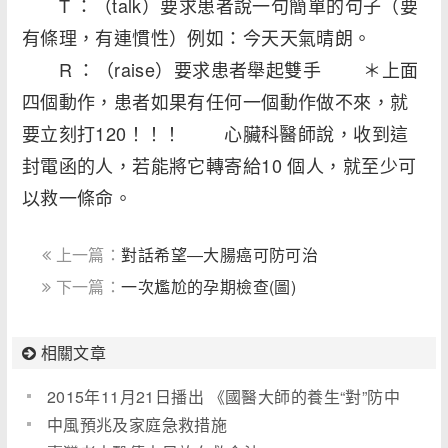
T ：（talk）要求患者說一句簡單的句子（要
有條理，有連慣性）例如：今天天氣晴朗。
R ：（raise）要求患者舉起雙手 ＊上面
四個動作，患者如果有任何一個動作做不來，就
要立刻打120！！！ 心臟科醫師說，收到這
封電函的人，若能將它轉寄給10 個人，就至少可
以救一條命。
上一篇：
對話希望―大腸癌可防可治
下一篇：
一次尷尬的孕期檢查(圖)
相關文章
2015年11月21日播出 《國醫大師的養生“對”防中
風》(圖)
中風預兆及家庭急救措施