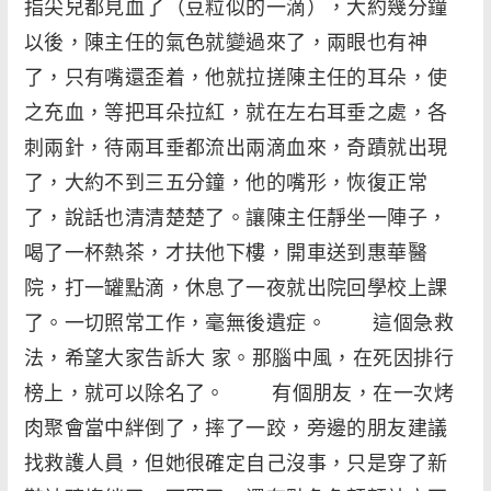
指尖兒都見血了（豆粒似的一滴），大約幾分鐘
以後，陳主任的氣色就變過來了，兩眼也有神
了，只有嘴還歪着，他就拉搓陳主任的耳朵，使
之充血，等把耳朵拉紅，就在左右耳垂之處，各
刺兩針，待兩耳垂都流出兩滴血來，奇蹟就出現
了，大約不到三五分鐘，他的嘴形，恢復正常
了，說話也清清楚楚了。讓陳主任靜坐一陣子，
喝了一杯熱茶，才扶他下樓，開車送到惠華醫
院，打一罐點滴，休息了一夜就出院回學校上課
了。一切照常工作，毫無後遺症。 這個急救
法，希望大家告訴大 家。那腦中風，在死因排行
榜上，就可以除名了。 有個朋友，在一次烤
肉聚會當中絆倒了，摔了一跤，旁邊的朋友建議
找救護人員，但她很確定自己沒事，只是穿了新