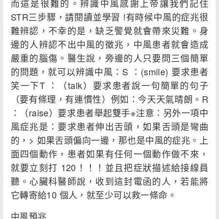
而這是很難的。辨識中風感謝上帝讓我們記住
STR三步驟，請閱讀並學習 !有時候中風的症兆很
難辨認，不幸的是，缺乏警覺就會帶來災難。身
邊的人辨認不出中風的徵兆，中風患者就會造成
嚴重的腦傷。醫生說，旁邊的人只要問三個簡單
的問題，就可以辨識中風：S ：(smile) 要求患者
笑一下T ：（talk）要求患者說一句簡單的句子
（要有條理，有連慣性）例如：今天天氣晴朗。R
：（raise）要求患者舉起雙手※注意：另外一項中
風症兆是：要求患者伸出舌頭，如果舌頭是彎曲
的，> 如果舌頭偏向一邊，那也是中風的症兆。上
面四個動作，患者如果有任何一個動作做不來，
就要立刻打 120！！！並且把症狀描述給接線員
聽。心臟科醫師說，收到這封電函的人，若能將
它轉寄給10 個人，就至少可以救一條命。
中風預兆