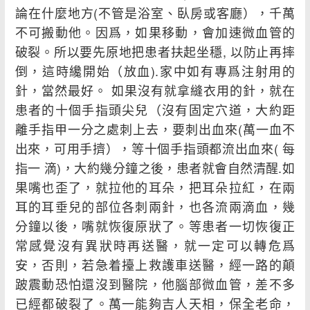
論在什麼地方(不管是浴室、臥房或客廳），千萬
不可搬動他。因爲，如果移動，會加速微血管的
破裂。所以要先原地把患者扶起坐穩, 以防止再摔
倒，這時纔開始（放血).家中如有專爲注射用的
針，當然最好。 如果沒有就拿縫衣用的針，就在
患者的十個手指頭尖兒（沒有固定穴道，大約距
離手指甲一分之處刺上去，要刺出血來(萬一血不
出來，可用手擠），等十個手指頭都流出血來( 每
指一 滴)，大約幾分鐘之後，患者就會自然清醒.如
果嘴也歪了，就拉他的耳朵，把耳朵拉紅，在兩
耳的耳垂兒的部位各刺兩針，也各流兩滴血，幾
分鐘以後，嘴就恢復原狀了。等患者一切恢復正
常感覺沒有異狀時再送醫，就一定可以轉危爲
安，否則，若急着擡上救護車送醫，經一路的顛
跛震動恐怕還沒到醫院，他腦部微血管，差不多
已經都破裂了。萬一能夠吉人天相，保全老命，