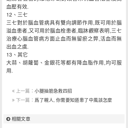
血壓有效.
12、三七
三七對於腦血管病具有雙向調節作用,既可用於腦
溢血患者,又可用於腦血栓患者,臨牀觀察表明,三七
治療心腦血管病方面止血而無留瘀之弊,活血而無
出血之虞.
13、其它
大蒜、胡蘿蔔、金銀花等都有降血脂作用,均可服
用.
上一篇：
小腿抽筋急救四招
下一篇：
爲了親人, 你需要知道患了中風該怎麼
做？
相關文章