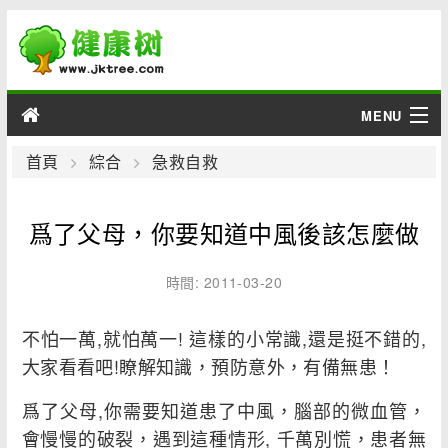
MENU
男性
首頁
綜合
急救自救
女性
爲了父母，你要知道中風後該怎麼做
育兒
時間: 2011-03-20
老人
不怕一萬,就怕萬一! 這樣的小常識,還是挺不錯的,
綜合
大家看看吧!瞭解知識，預防意外，有備無患！
疾病
爲了父母,你需要知道患了中風，腦部的微血管，
會慢慢的破裂，遇到這種情形, 千萬別慌，患者無