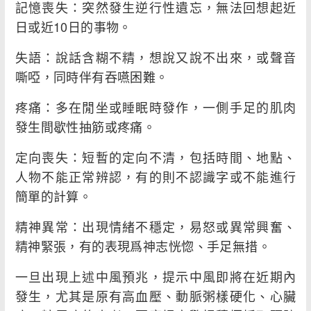
記憶喪失：突然發生逆行性遺忘，無法回想起近
日或近10日的事物。
失語：說話含糊不精，想說又說不出來，或聲音
嘶啞，同時伴有吞嚥困難。
疼痛：多在閒坐或睡眠時發作，一側手足的肌肉
發生間歇性抽筋或疼痛。
定向喪失：短暫的定向不清，包括時間、地點、
人物不能正常辨認，有的則不認識字或不能進行
簡單的計算。
精神異常：出現情緒不穩定，易怒或異常興奮、
精神緊張，有的表現爲神志恍惚、手足無措。
一旦出現上述中風預兆，提示中風即將在近期內
發生，尤其是原有高血壓、動脈粥樣硬化、心臟