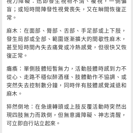
視力障礙：迅即發生視物不清、複視，一側偏
盲；或短時間陣發性視覺喪失，又在瞬間恢復正
常。
麻木：在面部、脣部、舌部、手足部或上下肢，
發生局部或全部、範圍逐漸擴大的間歇性麻木，
甚至短時間內失去痛覺或冷熱感覺，但很快又恢
復正常。
癱瘓：單側肢體短暫無力，活動肢體時感到力不
從心、走路不穩似醉酒樣、肢體動作不協調、或
突然失去控制數分鐘，同時伴有肢體感覺減退和
麻木。
猝然倒地：在急速轉頭或上肢反覆活動時突然出
現四肢無力而跌倒，但無意識障礙、神志清醒，
可立即自行站立起來。