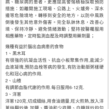
病、糖尿病的患者，更應提高警惕積極採取預防
措施：如離開施工現場、公路上、火爐旁、深水
邊等危險境地，轉移到安全的地方，以防中風跌
倒後發生其他意外傷害。完全臥牀休息，改善心
境、保持冷靜、避免情緒激動；堅持按醫囑服用
相應藥物，定時監測血壓及時調整用藥劑量；
幾種有益於腦出血病患的食物
1、黑木耳
有很強的抗凝血活性、抗血小板聚集作用,能減少
血液凝塊,預防血栓等病的發生,有防治動脈粥樣硬
化和冠心病的作用.
2、山楂
有調節血脂代謝的作用.每日服用6-12克.
3、洋蔥
洋蔥120克,切成細絲,用食油適量,旺火煎熱,放入洋
蔥絲翻炒後,加鹽、醬油和少許醋、白糖拌炒均勻