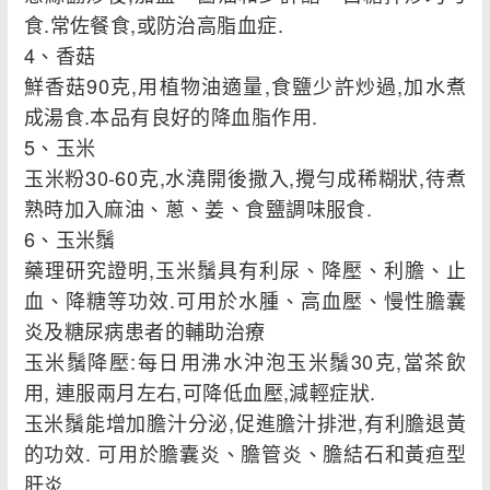
食.常佐餐食,或防治高脂血症.
4、香菇
鮮香菇90克,用植物油適量,食鹽少許炒過,加水煮
成湯食.本品有良好的降血脂作用.
5、玉米
玉米粉30-60克,水澆開後撒入,攪勻成稀糊狀,待煮
熟時加入麻油、蔥、姜、食鹽調味服食.
6、玉米鬚
藥理研究證明,玉米鬚具有利尿、降壓、利膽、止
血、降糖等功效.可用於水腫、高血壓、慢性膽囊
炎及糖尿病患者的輔助治療
玉米鬚降壓:每日用沸水沖泡玉米鬚30克,當茶飲
用, 連服兩月左右,可降低血壓,減輕症狀.
玉米鬚能增加膽汁分泌,促進膽汁排泄,有利膽退黃
的功效. 可用於膽囊炎、膽管炎、膽結石和黃疸型
肝炎.