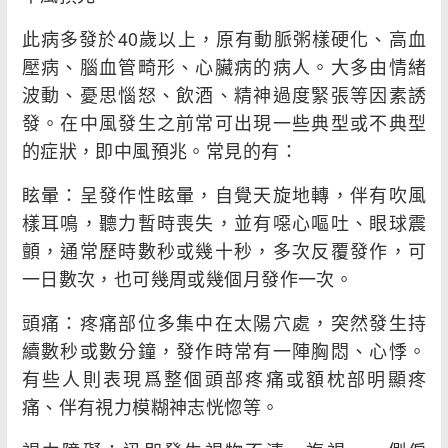
此病多發於40歲以上，原有動脈粥樣硬化、高血
壓病、腦血管畸形、心臟病的病人。大多由情緒
波動、憂思惱怒、飲酒、精神過度緊張等因素誘
發。在中風發生之前常可出現一些典型或不典型
的症狀，即中風預兆。常見的有：
眩暈：呈發作性眩暈，自覺天旋地轉，伴有吹風
樣耳鳴，聽力暫時喪失，並有噁心嘔吐、眼球震
顫，通常歷時數秒或幾十秒，多次反覆發作，可
一日數次，也可幾周或幾個月發作一次。
頭痛：疼痛部位多集中在太陽穴處，突然發生持
續數秒或數分鐘，發作時常有一陣胸悶、心悸。
有些人則表現爲整個頭部疼痛或額枕部明顯疼
痛、伴有視力模糊神志恍惚等。