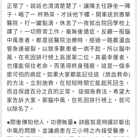
正常了，說話也清清楚楚了。讓陳主任靜坐一陣
子，喝了一 杯熱茶，才扶他下樓，開車送到惠華
醫院，打一罐點滴，休息了一夜就出院回學校上
課了。一切照常工作，毫無後遺症。反觀一般腦
中風患者，都是送醫院治療時，經過一路震盪血
管急速破裂，以致多數患者一病不起，所以腦中
風，在死因排行榜上高居第二位，其最幸運者，
也僅能保住老命，而落得終身殘廢。這是一個多
麼可怕的病症。如果大家都能記住這（放血救命)
的方法，立刻施救，在短短時間它能起死回生，
而且保證百分之百的正常。 這個急救法，希望大
家告訴大家。那腦中風，在死因排行榜上，就可
以除名了。
●閱後傳知他人，功德無量● 訣竅就是辨識診斷出
中風的問題，並讓病患在三小時之內接受醫療，