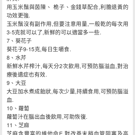
用玉米鬚與茵陳、 桅子、金錢草配合,利膽退黃的
功效更強.
玉米鬚沒有副作用,但要注意用量,一般乾的每次用
3-5克就可以了,新鮮的可以適當多一些.
7、葵花子
葵花子9-15克,每日生嚼食.
8、水芹
新鮮水芹榨汁,每天分2次飲用,可預防腦溢血,對治
療後遺症也有效.
9、大豆
大豆加水煮成飴狀,每次少量,持續食用,可預防腦溢
血.
10、蘿蔔
蘿蔔汁在腦出血後飲用,可助恢復.
11、芝麻
芝麻含豐富的維他命E,對改善末稍血管阻塞及高