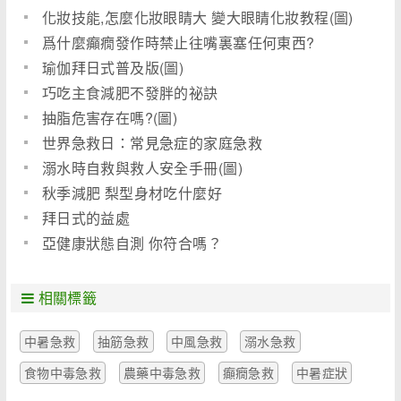
化妝技能,怎麼化妝眼睛大 變大眼睛化妝教程(圖)
爲什麼癲癇發作時禁止往嘴裏塞任何東西?
瑜伽拜日式普及版(圖)
巧吃主食減肥不發胖的祕訣
抽脂危害存在嗎?(圖)
世界急救日：常見急症的家庭急救
溺水時自救與救人安全手冊(圖)
秋季減肥 梨型身材吃什麼好
拜日式的益處
亞健康狀態自測 你符合嗎？
相關標籤
中暑急救
抽筋急救
中風急救
溺水急救
食物中毒急救
農藥中毒急救
癲癇急救
中暑症狀