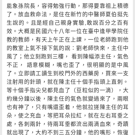
能象孫院長，容得勉強行動，那得要靠祖上積德
了。放血救命法，是住在新竹的中醫師夏伯挺先
生說的。且是經自己親身實驗,敢說百分之百有
效。大概是民國六十八年一位在臺中逢甲學院任
教的教師，有天上午正在上課，一位老師跑到他
的教室上氣不接下氣的說∶劉老師快來，主任中
風了；他立刻跑到三樓， 看到陳幅添主任，氣色
不正， 語意模糊，嘴也歪了，很明顯的是中風
了。立即請工讀生到校門外的西藥房，買來一支
注射用的針頭，就在陳主任十個手指頭上直刺。
等十個手指尖兒都見血了（豆粒似的一滴），大
約幾分鐘以後，陳主任的氣色就變過來了，兩眼
也有神了，只有嘴還歪着，他就拉搓陳主任的耳
朵，使之充血，等把耳朵拉紅，就在左右耳垂之
處，各刺兩針，待兩耳垂都流出兩滴血來，奇蹟
就出現了，大約不到三五分鐘，他的嘴形，恢復