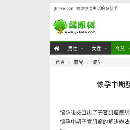
jktree.com 做你健康生活的好幫手
男性
女性
育兒
男性陽痿
女性乳房
男性早泄
準備懷
女性
男
首頁
育兒
懷孕
男性不育
女性子宮
男性心理
女性
產後
男
懷孕中期
男性飲食
女性飲食
男性用品
幼兒
女性
男
懷孕後檢查出了子宮肌瘤應該
懷孕中期子宮肌瘤的解決辦法