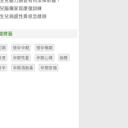
生兒聽力篩查有何法律依據？
兒腦癱家庭康復訓練
生兒病感性黃疸怎樣辦
關標籤
初期
懷孕中期
懷孕晚期
檢查
孕期性愛
孕期心理
胎教
懷孕
孕期清胎毒
孕期宮縮