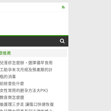
章推薦
兒溼疹怎麼辦，選擇儘早食用
元優博
工助孕末次月經及預產期的計
法
瓶的消毒
前檢查些什麼
女性常用的避孕方法大PK》
教音樂怎麼選
後護理三步走 讓傷口快速恢復