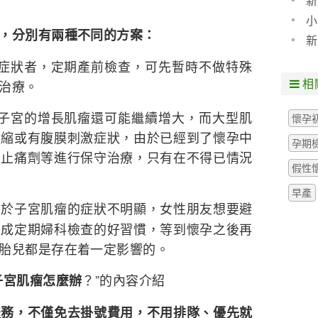
新
小
，分別有兩種不同的方案：
新
無症狀者，定期產前檢查，可先暫時不做特殊
相
治療。
着子宮的增長肌瘤還可能繼續增大，而大型肌
懷孕
收縮或有腹膜刺激症狀，由於已經到了懷孕中
孕期
用止痛劑等進行保守治療，只有在不得已情況
假性
早產
由於子宮肌瘤的症狀不明顯，女性朋友想要避
養成定期婦科檢查的好習慣，等到懷孕之後再
胎兒都是存在着一定影響的。
？”的內容介紹
子宮肌瘤怎麼辦
服務，不僅免去掛號費用，不用排隊、優先就