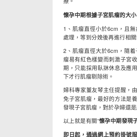
療。
懷孕中期根據子宮肌瘤的大小
1、肌瘤直徑小於6cm，且
處理，等到分娩後再進行相關
2、肌瘤直徑大於6cm，隨
瘤易有紅色樣變而刺激子宮
期，只能採用臥牀休息及應
下才行肌瘤剔除術。
婦科專家董友琴主任提醒，
免子宮肌瘤，最好的方法是
發現子宮肌瘤，對於孕婦還是
以上就是有關“
懷孕中期發現
即日起，通過網上預約掛號