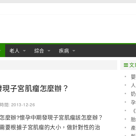
老人
綜合
疾病
孕
陰道
性包皮
老人保健
女性卵巢
懷孕
老人生活
兩性
分娩
糖尿病
老人飲食
減肥
癌症
美容
肝病
文
經期
性保養
老人心理
新生兒期
女性護理
老人疾病
整形
嬰兒期
胃病
老人健身
瑜伽
腎病
健身
泌尿科
嬰
聖 
人
發現子宮肌瘤怎麼辦？
期
生理
性疾病
老人用品
學前期
女性疾病
亞健康
老人護理
母嬰用品
肛腸科
急救自救
精神病
骨科
算方
奶
耳鼻喉
腦病
心血管
孕
時間: 2013-12-26
《
皮膚病
眼科
口腔科
怎麼辦?懷孕中期發現子宮肌瘤該怎麼辦？
(圖)
胎
需要根據子宮肌瘤的大小，做針對性的治
內科
產