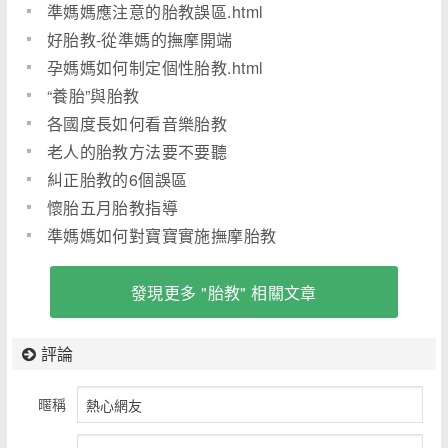
稿
準媽媽應注意的胎教誤區.html
好胎教-從準媽的撫摩開端
孕媽媽如何制定個性胎教.html
“養胎”與胎教
各國度長如何看音樂胎教
老人的胎教方法要不要聽
糾正胎教的6個誤區
懷胎五月胎教指導
準媽媽如何對寶寶實施撫摩胎教
發現更多 "胎教" 相關文章
評論
暱稱