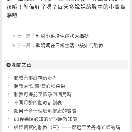
孩哦！準備好了嗎？每天多說話給腹中的小寶寶
聽吧！
上一篇：
乳腺小葉增生症狀大揭祕
下一篇：
準媽媽在日常生活中該如何胎教
相關文章
胎教有那麼神奇嗎?
胎教太“勤奮”當心種惡果
胎教可提前至懷孕四個月時
不同月齡的胎教計劃表
如何孕育一個聰明健康的寶寶
80後媽媽必知的孕期胎教知識
讀經寶寶的胎教（三）――節選至孟丹梅老師的講