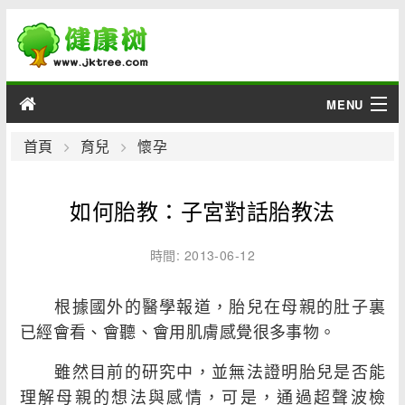
MENU
男性
首頁
育兒
懷孕
女性
如何胎教：子宮對話胎教法
育兒
時間: 2013-06-12
老人
根據國外的醫學報道，胎兒在母親的肚子裏
綜合
已經會看、會聽、會用肌膚感覺很多事物。
疾病
雖然目前的研究中，並無法證明胎兒是否能
理解母親的想法與感情，可是，通過超聲波檢