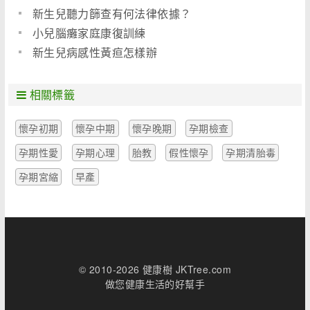
新生兒聽力篩查有何法律依據？
小兒腦癱家庭康復訓練
新生兒病感性黃疸怎樣辦
相關標籤
懷孕初期
懷孕中期
懷孕晚期
孕期檢查
孕期性愛
孕期心理
胎教
假性懷孕
孕期清胎毒
孕期宮縮
早產
© 2010-2026 健康樹 JKTree.com
做您健康生活的好幫手