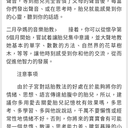
聲音，等到胎兒完全習慣了父母的聲音後，每當
你們發出聲音、或在思考時，胎兒就能感覺到你
的心靈，聽到你的話語。
二月孕媽的音樂胎教> 接着，你可以從懷孕第
5個月開始，嘗試着讓胎兒集中意識，並大聲地教
她基本的單字、數數的方法、自然界的花草樹
木，等等，讓他時刻感受到你和他的交流，從而
促進他智力的發展。
注意事項
由於子宮對話胎教法的好處在於能夠將你的
情緒、思想、語言傳達給腹中的胎兒，所以，建
議你多用愛去關愛胎兒記憶枕有效果嗎，多思
考、多學習、多與他說說話，千萬不要懶惰或經
常性地情緒不好。否則，你將來的寶寶會有可能
是一個怠惰、散漫、思考能力差、脾氣暴躁的小