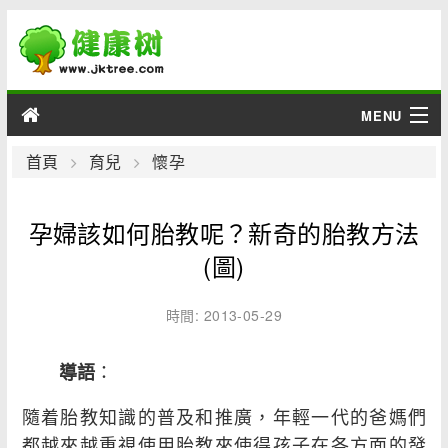
MENU
男性
首頁
育兒
懷孕
女性
孕婦該如何胎教呢？新奇的胎教方法
育兒
(圖)
老人
時間: 2013-05-29
綜合
：
導語
疾病
隨着胎教知識的普及和推廣，年輕一代的爸媽們
都越來越重視使用胎教來使得孩子在各方面的發