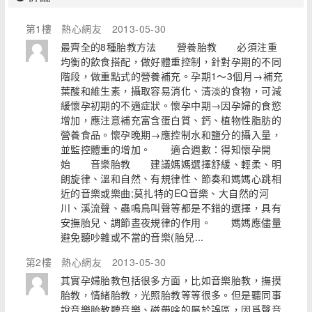
第1樓
熱心網友
2013-05-30
最齊全的8種胎教方法 營養胎教 必須注重
均衡的飲食搭配，做好體重控制，針對孕期的不同
階段，做重點式的營養補充。孕期1～3個月→補充
葉酸和維生素，攝取容易消化、清淡的食物，可減
緩懷孕初期的不適症狀。懷孕中期→因孕婦的食慾
增加，應注意補充富含蛋白質、鈣、植物性脂肪的
營養食品。懷孕晚期→應控制水和鹽分的攝入量，
並監控體重的增加。 適合週數：得知懷孕開
始 音樂胎教 建議媽媽選擇舒緩、輕柔、明
朗旋律、溫和自然、有規律性、節奏和媽媽心跳相
近的音樂或樂曲;莫扎特的EQ音樂、大自然的河
川、溪流聲、蟲鳴鳥叫聲等都是不錯的選擇，具有
安撫胎兒、調節晝夜規律的作用。 媽媽應儘量
避免聽吵雜或不當的音樂(胎兒...
第2樓
熱心網友
2013-05-30
其實孕婦胎教包括很多方面，比如音樂胎教，撫摸
胎教，情緒胎教，光照胎教等等很多。但是聽同事
說音樂胎教聽音樂、磁帶啥的屬於誤區，因爲聲音