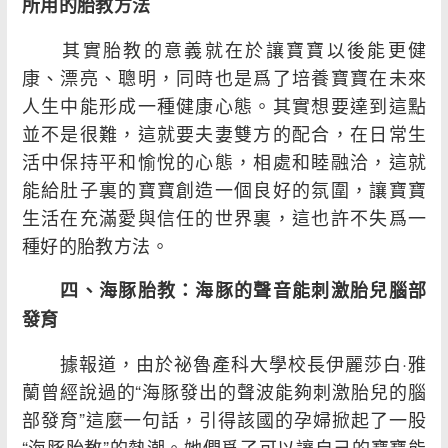
所用的胎教方法
其實胎教的意義就在於讓寶寶以後能更健
康、漂亮、聰明，同時也是爲了培養寶寶在未來
人生中能形成一種健康心態。其實想要達到這點
並不是很難，這就要夫妻雙方的配合，在日常生
活中保持平和愉悅的心態，相處和睦融洽，這就
能給肚子裏的寶寶創造一個良好的氛圍，讓寶寶
生活在充滿愛與信任的世界裏，這也許不失爲一
種好的胎教方法。
四、海豚胎教：海豚的聲音能刺激胎兒腦部
發育
據報道，由於祕魯產科大學校長伊麗莎白·雅
蘭曾經說過的“海豚發出的聲波能夠刺激胎兒的腦
部發育”這麼一句話，引得該國的孕婦掀起了一股
“海豚胎教”的熱潮。她們爲了可以讓自己的寶寶能