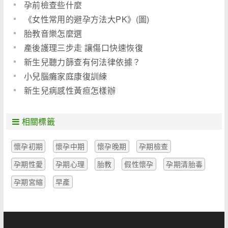
孕前檢查些什麼
《女性常用的避孕方法大PK》(圖)
胎教音樂怎麼選
產後護理三步走 讓傷口快速恢復
新生兒聽力篩查有何法律依據？
小兒腦癱家庭康復訓練
新生兒病感性黃疸怎樣辦
相關標籤
懷孕初期
懷孕中期
懷孕晚期
孕期檢查
孕期性愛
孕期心理
胎教
假性懷孕
孕期清胎毒
孕期宮縮
早產