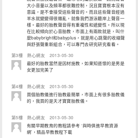
大小音量以及頻率都很難控制，況且寶寶根本沒有
意識，是不會接受這些聲音的。而且這些聲音經過
羊水就變變得很雜亂，就像我們游泳聽岸上聲音一
樣。最好的胎教聲音得有重複性和遞變性。所以現
在比較傾向於心音胎教，市面上有兩款就是，叫什
麼babybright和babyplus，就是用心跳聲的收縮聲
與舒張聲重新組合，可以專門去研究研究看看。
第3樓
熱心網友
2013-05-30
最好的胎教當然是因材施教，如果知道懷的是男是
女更加完美了
第4樓
熱心網友
2013-05-30
買個胎教儀進行胎教最簡單，市面上有很多胎教儀
的，我買的是天才寶寶胎教儀。
第5樓
熱心網友
2013-05-30
有關早期教育的教程請參考 ‘與時俱進早教資源
網’，精品早教教程下載