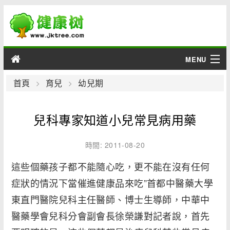
MENU
男性
首頁
育兒
幼兒期
女性
兒科專家知道小兒常見病用藥
育兒
時間: 2011-08-20
老人
這些個藥孩子都不能隨心吃，更不能在沒有任何
症狀的情況下當催進健康品來吃”首都中醫藥大學
綜合
東直門醫院兒科主任醫師、博士生導師，中華中
疾病
醫藥學會兒科分會副會長徐榮謙對記者說，首先