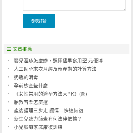
發表評論
文章推薦
嬰兒溼疹怎麼辦，選擇儘早食用聖 元優博
人工助孕末次月經及預產期的計算方法
奶瓶的消毒
孕前檢查些什麼
《女性常用的避孕方法大PK》(圖)
胎教音樂怎麼選
產後護理三步走 讓傷口快速恢復
新生兒聽力篩查有何法律依據？
小兒腦癱家庭康復訓練