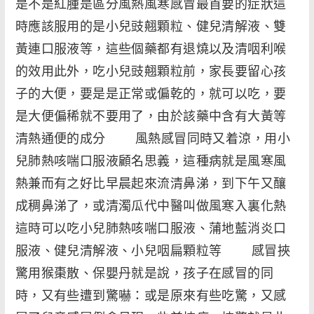
是不是紅腫是區分風熱風寒感冒最首要的症狀這
時應該服用的是小兒豉翹顆粒、健兒清解液、雙
黃連口服液等，這些個藥都有退燒以及清咽利喉
的效用此外，吃小兒豉翹顆粒前，家長要留心孩
子的大便，要是是正常或偏乾的，就可以吃，要
是大便偏稀就不要用了，由於該藥中含有大黃等
清熱通便的成分 風熱感冒同時又着涼，用小
兒肺熱咳喘口服液顧名思義，這種病就是風寒風
熱兼而有之好比早晨起來流清鼻涕，到下午又釀
成稠鼻涕了，或清濁瓜代中醫叫做風寒入裏化熱
這時可以吃小兒肺熱咳喘口服液、蒲地藍消炎口
服液、健兒清解液、小兒咽扁顆粒等 感冒挾
驚用猴棗散、保嬰丹就是說，孩子在感冒的同
時，又有些遭到驚嚇：或是原來有些吃驚，又感