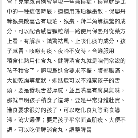
冒了兒童感冒例會呈現一些兼挾症，挾驚就是此
中的一種這個時辰，適適用珠珀猴棗散、保嬰丹
等猴棗散裏含有琥珀、猴棗、羚羊角等鎮驚的成
分，可以配合感冒顆粒劑一路使用保嬰丹從藥方
上看，有解表、鎮驚祛風、止咳化痰的成分，孩
子感冒、咳嗽有痰、夜啼不安時，合適服用
積食化熱用化食丸、健脾消食丸就是咱們常說的
孩子積食了，體現爲進食要求不振、腹部脹滿、
大便乾燥等症狀，媽媽還可以不雅察孩子的舌
頭，要是發現舌苔厚膩，並且嘴裏有腐臭氣味，
那就申明孩子積食了這時，要是平常身體壯實、
進食要求很好的孩子，可以吃化食丸等消食導
滯，瀉火通便；要是孩子平常面黃肌瘦、大便不
調，可以吃健脾消食丸，調整脾胃