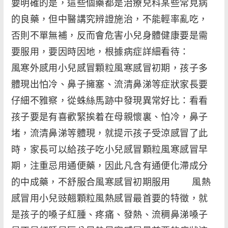
要明確的是，這些個藥都是治療兒科某些常見病
的良藥，但中醫講究辨證施治，不能輕率亂吃，
否則不單無補，反而會危害小兒身體健康要是需
要服用，要因時因地，根據病症詳細看待：
風寒外感用小兒感冒顆粒風寒感冒初期，孩子多
體現出怕冷、鼻子擁塞、流清鼻涕等症狀家長要
仔細不雅察，從蛛絲馬跡中發現異常好比：看看
孩子要是有喜歡緊挨着在母親懷裏、怕冷，鼻子
堵，流清鼻涕等體現，就提示孩子受涼感冒了此
時，家長可以給孩子吃小兒感冒顆粒風寒感冒早
期，注重忌用通便藥，因此凡含有通便化滯成分
的中成藥，不舒服合風寒感冒初期服用 風熱
感冒用小兒豉翹顆粒風熱感冒最首要的特徵，就
是孩子的嗓子紅腫、疼痛、發熱、流稠鼻涕嗓子