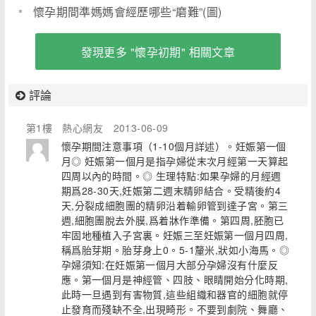
懷孕期間準媽媽會經歷哪些“磨難”(圖)
發現更多 "懷孕初期" 相關文章
評論
第1樓
熱心網友
2013-06-09
懷孕期間注意事項（1-10個月詳述）。妊娠第一個
月◎ 妊娠第一個月是指孕婦從末次月經第一天算起
四周以內的時間。◎ 生理特點:如果孕婦的月經週
期爲28-30天,妊娠第二週末精卵結合。受精後約4
天,分裂成細胞團的精卵沿着輸卵管到達子宮。第三
週,細胞團脫去外膜,爲着牀作準備。第四周,胚胞已
牢固地種植入子宮裏。妊娠三至妊娠第一個月四周,
稱爲胎芽期。胎芽身上0。5-1釐米,狀如小海馬。◎
孕婦須知:在妊娠第一個月大部分孕婦沒有什麼反
應。第一個月是神經管、四肢、眼睛開始分化時期,
此時一旦遇到有害物質,這些組織和器官的細胞就停
止發育而殘缺不全,出現畸形。不要到劇院、舞廳、