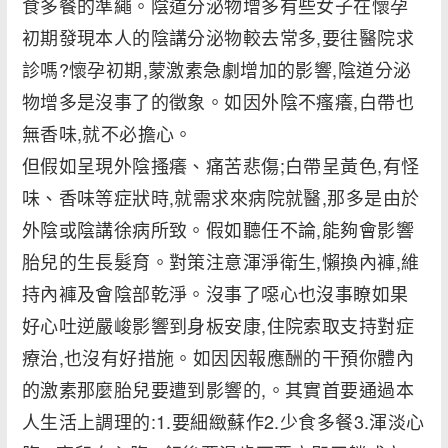
食多餐的準繩。陰道分泌物增多有些女子在懷孕
初期發現本人的陰講分泌物較去常多,要往醫院求
診嗎?懷孕初期,蒙激素急劇增加的影響,陰道分泌
物增多是沒事了的徵象。如因外陰不瘙癢,白帶也
無香味,就不必擔心。
但假如呈現外陰搔癢、痛苦悲傷;白帶呈黃色,有怪
味、香味等症狀時,就需求來病院就醫,那多是由於
外陰或陰講徐病所致。假如聽任不論,能夠會影響
胎兒的生長髮育。對策注意渾淨衛生,懶換內褲,維
持內褲及會陰部乾淨。沒事了噁心也沒事瞭如果
好心吐逆嚴峻影響到身板安康,住院索取支持對症
療治,也沒有好措施。如因因報應酬的干預你體內
的激素那麼胎兒要遭到影響的,。其實首要通過本
人生活上調理的:1.要細緻蘇作2.少食多餐3.渾淡心