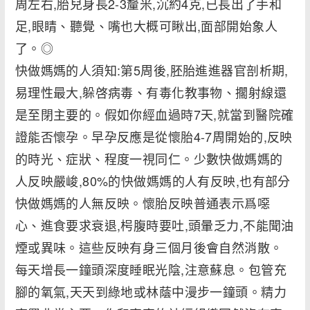
周左右,胎兒身長2-3釐米,沉約4克,已長出了手和
足,眼睛、聽覺、嘴也大概可瞅出,面部開始象人
了。◎
快做媽媽的人須知:第5周後,胚胎進進器官剖析期,
易理性最大,躲啓病毒、有毒化教事物、擱射線還
是至閉主要的。假如你經血過時7天,就當到醫院確
證能否懷孕。早孕反應是從懷胎4-7周開始的,反映
的時光、症狀、程度一視同仁。少數快做媽媽的
人反映嚴峻,80%的快做媽媽的人有反映,也有部分
快做媽媽的人無反映。懷胎反映普通表示爲噁
心、進食要求衰退,枵腹時要吐,頭暈乏力,不能聞油
煙或異味。這些反映有身三個月後會自然消散。
每天增長一鐘頭深度睡眠光陰,注意蘇息。包管充
腳的氧氣,天天到綠地或林蔭中漫步一鐘頭。精力