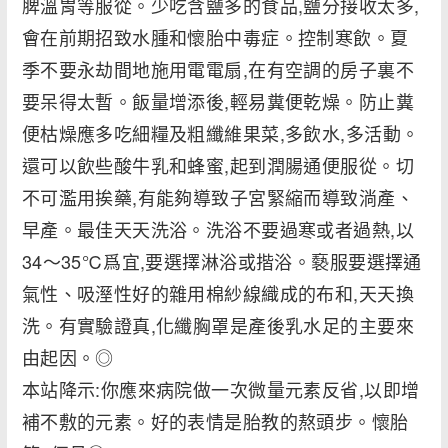
脾溫胃等服從。少吃含鹽多的食品,鹽分接收太多,
會在前期招致水腫和懷胎中毒症。控制寒飲。夏
季不要永劫間地施用電電扇,在有空調的房子裏不
要呆得太暫。飯量增添後,輕易糞便乾燥。防止糞
便枯燥應多吃細糧及粗纖維果菜,多飲水,多活動。
還可以飲些酸牛乳和蜂蜜,起到潤腸通便服從。切
不可濫用挨藥,有能夠導致子宮緊縮而導致淌產、
早產。最佳天天洗浴。洗浴不要過寒或者過熱,以
34～35℃爲宜,要選擇淋浴或揩浴。褻服要選擇通
氣性、吸溼性好的雜用棉紗線織成的布和,天天換
洗。有實驗證真,化纖胸罩是產後乳水足的主要來
由起因。◎
本站降示:你應來病院做一次微量元素反省,以即增
補不敷的元素。好的表情是胎教的熬頭步。懷胎