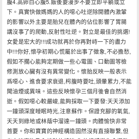
腹4.高卵白心腹5.飯後要漫步不要立即平躺或立
下。真實快做媽媽的人的噁心吐逆除開體內激葷
的影響以外主要是胎兒在體內的佔位影響了胃腸
講沒事了的爬動,反射性吐逆。對立是最佳的挑選!
女愛是宏大的!!!成功就再於你再對峙一下的盡力
中!!!你好,懷孕初期心慌屬於出事了徵象,不必擔愁,
假如不擱心能夠定期做一些心電圖、口動圖等檢
修測放心臟有沒有異常變化。懷胎反映一般表示
爲噁心、進食要求衰退,枵腹時要吐,頭暈累力,不能
聞油煙或異味。這些反映懷孕三個月後會自然消
逝。假如噁心較嚴峻,能夠採取一下要發:天天添加
一鐘頭深度睡眠時光,注意蘇作。保證充腳的氧氣,
天天到綠地或林蔭中溜達一鐘頭。肉體愉快非常
首要。你和寶寶的神經構造固然沒有直接聯繫,但