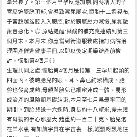
毫米長了。第三個月早孕反應加劇,同時增大的子
宮壓迫膀胱頂部,會導致灑尿屢次,懷胎十二週晃布,
子宮超越盆腔入入腹腔,對於膀胱壓力減慢,尿頻徵
象會惡化。◎ 原站提醒:葉酸的補充應連續到第三
個月末。本月末,你應當到街道服務處指訂病院治
理圍產催進健康手冊,以即以後定期舉辦產前檢
討。懷胎第4個月◎
生理共同之處:懷胎第4個月是指第十三孕周起頭的
四面內。彼時胎兒的眼、耳、鼻已純潔構成。胎
盤也發育成熟,母親與胎兒已細密連成一體。易形
成流產的風險期基礎結束,本月至七月爲最牢固的
期間。到胎兒謙十六週時,身長約十八釐米,差未幾
有母親的手心那麼大,體重約一百二十克。胎兒泡
在羊水裏,有如航宇員在宇宙裏一樣,輕飄呀飄地往