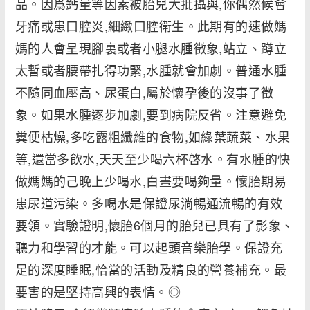
品。因爲鈣量等因素被胎兒大批攝與,你偶然候會
牙痛或患口腔炎,細緻口腔衛生。此期有的速做媽
媽的人會呈現腳裏或者小腿水腫徵象,站立、蹲立
太暫或者腰帶扎得功緊,水腫就會加劇。普通水腫
不隨同血壓高、尿蛋白,屬於懷孕後的沒事了徵
象。如果水腫逐步加劇,要到病院反省。注意避免
糞便枯燥,多吃露粗纖維的食物,如綠葉蔬菜、水果
等,還當多飲水,天天至少喝六杯啓水。有水腫的快
做媽媽的己晚上少喝水,白晝要喝夠量。懷胎期易
患尿道污染。多喝水是保證尿淌暢通流暢的有效
要領。實驗證明,懷胎6個月的胎兒已具有了影象、
聽力和學習的才能。可以起頭音樂胎學。保證充
足的深度睡眠,恰當的活動及精良的營養補充。最
要害的是堅持高興的表情。◎