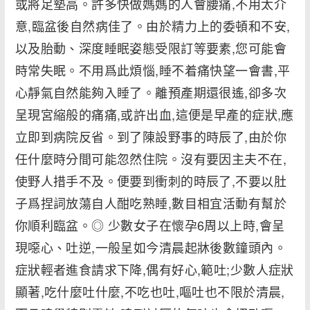
或將足墊高。許多快做媽媽的人會腰痛,不用太介
意,臨盆後自然病佳了。由於精力上的委頓和不安,
以及胎動、深度睡眠姿態受限訂等要素,您可能會
時常失眠。不用爲此煩惱,睡不着痛快望一會書,平
心靜氣自然能夠入睡了。離預產期還很遙,卻多次
呈現宮縮般的痛痛,或許出血,這便是早產的症狀,應
立即到病院反省。到了陳設野事的時辰了,由於你
任什麼時分間可能忽然住院。沒有要因主夫不在,
使野人措手不及。便要到衝刺的時辰了,不要以肚
子爲捏詞放蕩自人酣吃熟睡,數目相宜活動有幫於
你順利臨盆。◎ 少數女子在懷孕6周以上時,會呈
現噁心、吐逆,一般呈如今清晨起牀後數鐘頭內。
症狀輕者進食請求下降,偶有好心,範吐;少數人症狀
顯著,吃什麼吐什麼,不吃也吐,嘔吐也不限於清晨,