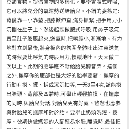
豆類食物。提倡食物的多樣化。要學會腹式呼吸,
它可以將充分的氧運勢送給胎兒。不錯的姿態是:
背後靠一小靠墊,把膝掀伸直,滿身抓緊,把手用力小
沉擱在肚子上。然後起頭做腹式呼吸,用鼻子吸氣,
直至肚子膨脹起來;送氣時,把嘴縮小,漸漸地、有力
地對立到最後,將身板內的氛圍全體吐出注意送氣
的時候要比呼氣的時辰用力,慢緩地吐。天天做三
次以上。此期的胎學應不斷給胎兒聽音樂。這個
之外,撫摩你的腹部也是大好的胎學要發。撫摩的
行動有摸、擺、搓或沉沉拍等,一天3至4次,該能摸
出胎頭、背部及四體時,可舉止輕輕拍摸。在撫摩
的同時,與胎兒對話,對胎兒更有好處。爸爸也應參
與對胎兒的撫摩和對於話。要舉止奶頭洗濯、按
摩。彼期快做媽媽的人腳輕易水腫,睡覺時,最佳把