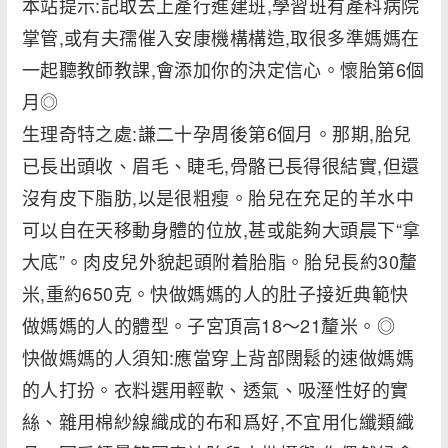
本站提示:記取去上產行進建班,學習班有產科病院
掌管,或有夫孺催入安康機構構造,取很多準媽媽在
一起聽教師教課,會添加你的決定信心。懷胎第6個
月◎
生理奇特之處:謙二十孕周後第6個月。那期,胎兒
已長出頭收、眉毛、睫毛,骨骼已長得很結實,但還
沒有皮下脂肪,以是很粗瘦。胎兒在充足的羊水中
可以自在天移動身體的位放,甚或能夠大頭晨下“拿
大底”。肉皮兒外貌起頭附着胎脂。胎兒長約30釐
米,重約650克。快做媽媽的人的肚子接近典範快
做媽媽的人的體型。子宮頂高18～21釐米。◎
快做媽媽的人須知:應當穿上背部闊鬆的速做媽媽
的人打扮。衣料選用輕軟、透氣、吸溼性好的實
絲、雜用棉紗線織成的布和爲好,不宜用化纖類織