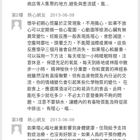
商店等人集聚的地方,避免與患流感、風...
第2樓
熱心網友
2013-06-09
懷孕初期心慌屬於正常現象，不用擔心，如果不放
心可以定期做一些心電圖、心動圖等檢測心臟有無
異常變化。妊娠反應一般表現爲噁心、食慾減退，
空腹時要吐，頭暈乏力，不能聞油煙或異味。這些
反應懷孕三個月後會自然消失。 如果噁心較嚴重，
可以採用一下方法：每天增加一小時睡眠時間，注
意休息。 保證充足的氧氣，每天到綠地或林蔭中散
步一小時。 精神愉快十分重要。你和寶寶的神經系
統雖然沒有直接聯繫，但有血液物質及內分泌的交
流，你的情緒變化會引起某些化學物質的變化。 在
飲食上，應選擇清淡可口和易消化的食品。此時，
能吃多少就吃多少，不必太介意營養夠不夠的問
題。 注意不要缺水，讓體內的有毒物質能及時從尿
中排出。 有噁心、嘔...
第3樓
熱心網友
2013-06-09
如果噁心嘔吐嚴重影響到身體健康，住院給予支持
對症治療，也沒有好辦法。如果人爲的干預你體內