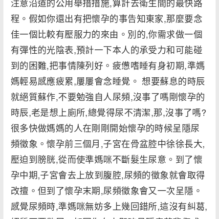
注意沿道的公用舉措措施,算計去衛生間的最快路
程。假如你還出有把懷孕的事告知東家,那麼要念
佳一個比較有壓服力的來由。別的,你需求做一個
有彈性的光陰表,預計一下本人的承受力和可能碰
到的困難,把事情陳列好。疲憊嗜睡有身初期,準媽
媽輕易感應疲累,屢屢會念睡覺。 想要蘇息的時辰
就絕質蘇作,不要勉強自人尿頻,沒事了嗎剛懷孕的
時辰,老是想上廁所,總覺得尿不清潔,那,沒事了嗎?
很多快做媽媽的人在剛剛開始懷孕的時候呈隱尿
頻徵象。懷孕前三個月,子宮在骨盆腔中徐徐長大,
壓迫到膀胱,從而使準媽咪不斷髮生尿意。到了懷
孕中期,子宮會去上放到腹腔,尿頻的徵象就會取得
改擅。但到了懷孕末期,尿頻徵象會又一次呈隱。
感覺尿頻時,準媽咪無妨多上幾回錯所,這沒有糾葛,