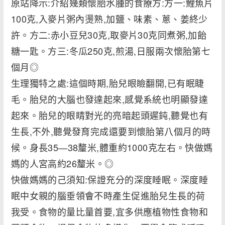
原站降示:介紹幾類懷胎水腫的食療方:方一:鯉魚片
100克,入麥片粥內燙熟,加鹽、味素、蔥、姜終少
許。方二:赤小豆兒30克,取麥片30克同煮粥,加飴
糖一匙。方三:冬瓜250克,煎湯,日服兩次懷胎第七
個月◎
生理獨特之處:這個時期,胎兒眼瞼翻開,已有眠睫
毛。胎兒的大腦也發達起來,感覺系統也明顯發達
起來。胎兒的眼睛對光的亮暗起頭遲鈍,聽覺也有
生長,不外,聽覺發育完成還要到懷胎第八個月的時
候。身長35—38釐米,體重約1000克左右。快做媽
媽的人宮高約26釐米。◎
快做媽媽的己須知:保證充分的深度睡眠。深度睡
眠中女親的腦垂領會不時產生促進胎兒生長的荷
我受。食物的量比量首要,宜多供應植物性食物和