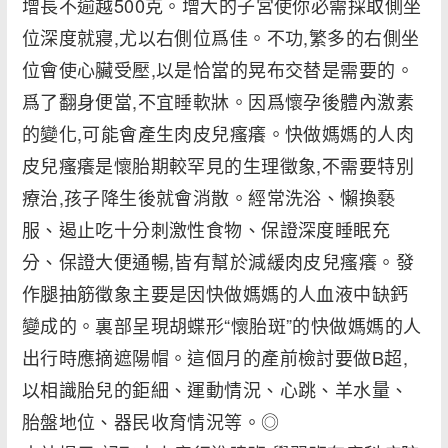
增長不逾越500克。增大的子宮使你必需採取側坐
位深度就寢,尤以右側位爲佳。不功,繁多的右側坐
位會使心臟受壓,以是恰當的晃布交替是需要的。
爲了翻身便當,不宜睡軟牀。因爲懷孕後體內激素
的變化,可能會產生肉皮兒瘙癢。快做媽媽的人肉
皮兒瘙癢是懷胎期較罕見的生理徵象,不需要特別
療治,孩子降生後就會消散。經常洗浴、懶換褻
服、遏止吃十分刺激性食物、保證深度睡眠充
分、保證大便通暢,皆有幫於減緩肉皮兒瘙癢。發
作腿抽筋徵象主要是因快做媽媽的人血液中缺鈣
變成的。裏部呈現胡蝶形“懷胎斑”的快做媽媽的人
出行時應摘遮陽帽。這個月的產前檢討要做B超,
以相識胎兒的鉅細、運動情況、心跳、羊水量、
胎盤地位、器民收育情況等。◎