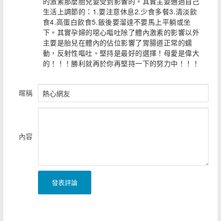
的激素那麼胎兒要受到影響的。其實主要通過自己
生活上調節的：1.要注意休息2.少食多餐3.清淡飲
食4.高蛋白飲食5.飯後要溜達不要馬上平躺或坐
下。其實孕婦的噁心嘔吐除了體內激素的影響以外
主要是胎兒在體內的佔位影響了胃腸道正常的蠕
動，反射性嘔吐。堅持是最好的選擇！母愛是偉大
的！！！勝利就再於你再堅持一下的努力中！！！
暱稱
內容
發表評論