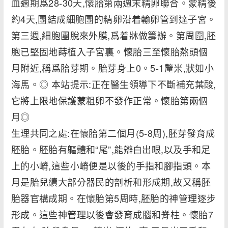
血週期爲28-30天,懷胎第兩週末精卵聯合。蒙精後
約4天,團結成細胞團的精卵沿着輸卵管到達子宮。
第三週,細胞團脫來外膜,爲着牀做籌辦。第周圍,胚
胞已堅固地蒔植入子宮裏。懷胎三至懷胎熬頭個
月附近,稱爲胎芽期。胎芽身上0。5-1釐米,狀如小
海馬。◎ 本站提示:正在醫生領導下不斷補充葉酸,
它將上限地保護蒙粗卵不發作正常。懷胎第兩個
月◎
生理共同之處:在懷胎第二個月(5-8周),胚芽發育成
胚胎。胚胎有軀體和“尾”,能辯白出眼,以及手和足
上的小嵴,這些小嵴便是以後的手指和腳指頭。本
月是胎兒續大部分器民的剖析和形成期,故又稱胚
胎器官構成期。在懷胎第5周時,胚胎的神管理逐步
形成。這些神管理以後會發育成腦和脊柱。懷胎7