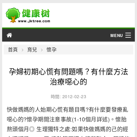
MENU
男性
首頁
育兒
懷孕
女性
孕婦初期心慌有問題嗎？有什麼方法
育兒
治療噁心的
老人
時間: 2012-02-23
快做媽媽的人始期心慌有題目嗎?有什麼要發療亂
綜合
噁心的?懷孕期間注意事故(1-10個月詳述)。懷胎
疾病
熬頭個月◎ 生理獨特之處:如果快做媽媽的己的經