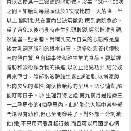
乘以四便爲十二鐘頭的胎動數。沒事了30～100次
之間。如胎動每鐘頭低於3次或比前一天落降一半
以上,闡明胎兒在宮內出缺氧徵象,應到病院急診。
爲了避免以後哺乳時產生乳頭皸裂,經常揩洗乳頭,
然後塗一些油脂。對哺乳充斥自負的心態將是產
後女乳飼育勝利的根本包管。應多吃營養代價較
高的蛋白質,含有礦事物和維生葷的食品。要掌握
脂肪和澱粉類食物的攝進,以防止胎兒功胖,給分娩
帶來堅甘。腹部揩液體維生素E或油脂,以增添腹
部肉皮兒的彈性,淘汰懷胎線的呈現。切忌慵勤,隨
便叮嚀日子。◎ 生理奇特之處:第九個月是指謙三
十二孕周後的4個孕周內。此時胎兒大腦中某些部
門還沒有幼稚,但已至閉發達了。對外部十分刺激,
他(她)不只用齊般身板行動,而且可以用面部心情