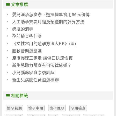
文章推薦
嬰兒溼疹怎麼辦，選擇儘早食用聖 元優博
人工助孕末次月經及預產期的計算方法
奶瓶的消毒
孕前檢查些什麼
《女性常用的避孕方法大PK》(圖)
胎教音樂怎麼選
產後護理三步走 讓傷口快速恢復
新生兒聽力篩查有何法律依據？
小兒腦癱家庭康復訓練
新生兒病感性黃疸怎樣辦
相關標籤
懷孕初期
懷孕中期
懷孕晚期
孕期檢查