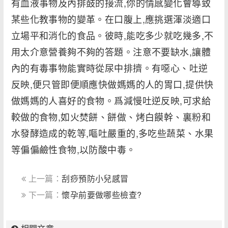
有血液事物及內排鼓的接流,你的情感變化會導致
某些化教事物的變革。在口腹上,應挑選渾淡適口
立場平和消化的食品。彼時,能吃多少就吃幾多,不
用太介意營養夠不夠的答題。注意不要缺水,讓體
內的有毒事物能實時從尿中排擠。有噁心、吐逆
反映,便只管即便順應快做媽媽的人的胃口,提供快
做媽媽的人喜好的食物。爲減慢吐逆反映,可求給
較做的食物,如火焚餅、餅做、烤白饃幹、裏粉和
水發酵造成的乾等,嘔吐嚴重的,多吃些蔬菜、水果
等偏偏鹼性食物,以防酸中毒。
上一篇：
刮痧預防小兒感冒
下一篇：
懷孕前要做哪些檢查?