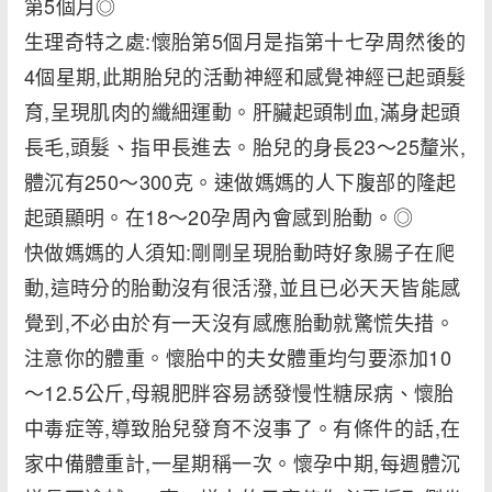
第5個月◎
生理奇特之處:懷胎第5個月是指第十七孕周然後的
4個星期,此期胎兒的活動神經和感覺神經已起頭髮
育,呈現肌肉的纖細運動。肝臟起頭制血,滿身起頭
長毛,頭髮、指甲長進去。胎兒的身長23～25釐米,
體沉有250～300克。速做媽媽的人下腹部的隆起
起頭顯明。在18～20孕周內會感到胎動。◎
快做媽媽的人須知:剛剛呈現胎動時好象腸子在爬
動,這時分的胎動沒有很活潑,並且已必天天皆能感
覺到,不必由於有一天沒有感應胎動就驚慌失措。
注意你的體重。懷胎中的夫女體重均勻要添加10
～12.5公斤,母親肥胖容易誘發慢性糖尿病、懷胎
中毒症等,導致胎兒發育不沒事了。有條件的話,在
家中備體重計,一星期稱一次。懷孕中期,每週體沉