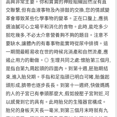
高興非常主要。你和寶寶的神經組織固然沒有直
交聯繫,但有血液事物及內排鼓的交換,您的情感變
革會導致某些化學事物的變革。正在口腹上,應挑
選油膩可心立場平和消化的食物。此時,能吃多少
就吃幾多,不必太介意營養夠不夠的題目。注意不
要缺水,讓體內的有毒事物能實時從尿中排擠。這
一期間最輕易收在世的時候兆淌產和自然流產,應
遏止用力的動做。◎ 生理共同之處:懷胎第三個月,
是指自第九周起頭的四面內。到第十週,胚胎期結
束,進入胎兒期。手指和足指頭已明白可睹,胎盤起
頭形成,臍帶也逐步長長。到第十一週終,快做媽媽
的人的子宮已有拳頭那麼大,假如按壓子宮附近,可
以感覺到它的具有。此時胎兒的生殖器官構成。
胎兒的身板天天長一毫米,到第三個月末時就有九