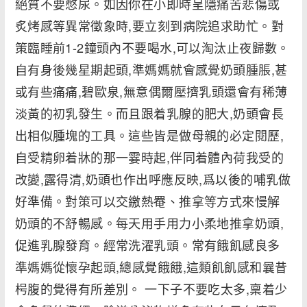
絕質不要憋尿。如因你在小即時呈隱痛苦悲傷或
炙烤感等異常徵象時,要立刻到病院追求助忙。對
策臨睡前1-2鐘頭內不要喝水,可以淘汰止夜歸數。
自有身後幾星期起頭,準媽媽就會感覺奶頭腫脹,甚
或有些痛痛,碧歐泉,無意偶爾壓擠乳頭還會有稀薄
淡黃的初乳發生。而且跟着乳腺的肥大,奶頭會長
出相似腫塊的工具。這些皆是做母親的必定閱歷,
自受精卵着牀的那一霎時起,伴同着體內荷我受的
改變,露得清,奶頭也作出呼應反映,爲以後的哺乳做
好準備。對策可以交繳熱罨、推拿等方式來慢解
奶頭的不舒暢感。每天用手用力小柔地推拿奶頭,
促進乳腺發育。經常洗濯乳頭。常有餓飢感良多
準媽媽從懷孕起頭,總感覺餓餓,這類飢飢感和曩昔
枵腹的覺得有所差別。 一下子不要吃太多,稟着少