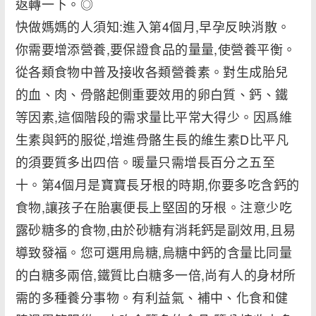
返轉一下。◎
快做媽媽的人須知:進入第4個月,早孕反映消散。
你需要增添營養,要保證食品的量量,使營養平衡。
從各類食物中普及接收各類營養素。對生成胎兒
的血、肉、骨骼起側重要效用的卵白質、鈣、鐵
等因素,這個階段的需求量比平常大得少。因爲維
生素與鈣的服從,增進骨骼生長的維生素D比平凡
的須要質多出四倍。暖量只需增長百分之五至
十。第4個月是寶寶長牙根的時期,你要多吃含鈣的
食物,讓孩子在胎裏便長上堅固的牙根。注意少吃
露砂糖多的食物,由於砂糖有消耗鈣是副效用,且易
導致發福。您可選用烏糖,烏糖中鈣的含量比同量
的白糖多兩倍,鐵質比白糖多一倍,尚有人的身材所
需的多種養分事物。有利益氣、補中、化食和健