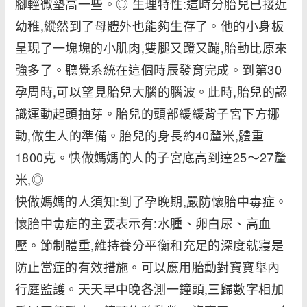
腳輕微墊高一些。◎ 生理特性:這時分胎兒已接近
幼稚,縱然到了母體外也能夠生存了。他的小身板
呈現了一塊塊的小肌肉,雙腿又蹬又蹦,胎動比原來
強多了。聽覺系統在這個時辰發育完成。到第30
孕周時,可以望見胎兒大腦的腦波。此時,胎兒的認
識運動起頭抽芽。胎兒的頭部緩緩背子宮下方挪
動,做生人的準備。胎兒的身長約40釐米,體重
1800克。快做媽媽的人的子宮底高到達25～27釐
米,◎
快做媽媽的人須知:到了孕晚期,嚴防懷胎中毒症。
懷胎中毒症的主要表示有:水腫、卵白尿、高血
壓。節制體重,維持養分平衡和充足的深度就寢是
防止當症的有效措施。可以應用胎動對寶寶舉內
行庭監護。天天早中晚各測一鐘頭,三歸數字相加