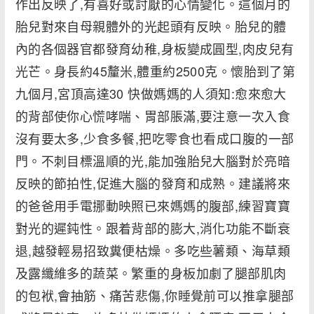
作出反映了,有喜好或討厭的心情變化。這個月的
胎兒對來自母親體外的光起頭有反映。胎兒的體
內的各個器官都發育幼稚,身板變成圓型,肉皮兒有
光芒。身長約45釐米,體重約2500克。懷胎到了第
九個月,宮頂高達30 快做媽媽的人須知:愈來愈大
的背部使你心慌哮喘、胃部脹滿,要注意一次入食
沒有要太多,少食多餐,把吃零食也看成口腹的一部
門。不刺目標溫順的光,能加強胎兒大腦對於亮暗
反映的節拍性,促進大腦的發育和成熟。建議將來
的爸爸用手電挪動映照已來媽媽的腹部,練習寶寶
對光的遲鈍性。跟着背部的膨大,消化功能不斷衰
退,越發輕易招致糞便枯燥。多吃些薯類、海草類
及露纖維多的蔬菜。繁重的身板加劇了腿部肌肉
的包袱,會抽筋、痛苦悲傷,你睡覺前可以推拿腿部