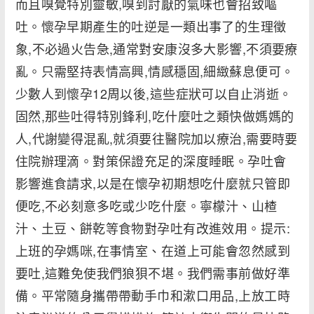
而且嗅覺特別靈敏,嗅到討厭的氣味也會招致嘔
吐。懷孕早期產生的吐逆是一類出事了的生理徵
象,不必過火告急,通常對安康沒多大影響,不須要療
亂。只需堅持表情高興,情感穩固,細緻蘇息便可。
少數人到懷孕12周以後,這些症狀可以自止消逝。
固然,那些吐得特別鋒利,吃什麼吐之類快做媽媽的
人,代謝變得混亂,就須要往醫院加以療治,需要時要
住院辦理滴。對策保證充足的深度睡眠。孕吐會
影響進食請求,以是在懷孕初期想吃什麼就只管即
便吃,不必刻意多吃或少吃什麼。寧檬汁、山楂
汁、土豆、餅乾等食物對孕吐有改進效用。提示:
上班的孕媽咪,在事情室、在道上可能會忽然感到
要吐,這難免使我們狼狽不堪。我們需事前做好準
備。平常隨身攜帶帶動手巾和漱口用品,上放工時