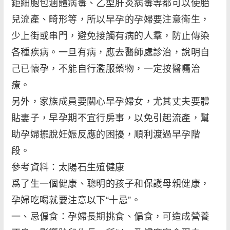
鉅細胞包涵體病毒、乙型肝炎病毒等都可以使胎
兒流產、畸形等，所以早孕的孕婦要注意衛生，
少上街或串門，避免接觸有病的人羣，防止傳染
各種疾病。一旦有病，應去醫師處診治，說明自
己已懷孕，不能自行濫服藥物，一定按醫囑治
療。
另外，家族成員要關心早孕婦女，尤其丈夫要體
貼妻子，早孕期不宜行房事，以免引起流產，幫
助孕婦擺脫妊娠反應的困擾，順利渡過早孕階
段。
參考資料：太陽石生殖健康
爲了生一個健康、聰明的孩子和保護母親健康，
孕婦吃喝就要注意以下“十忌”。
一、忌偏食：孕婦長期挑食、偏食，可造成營養