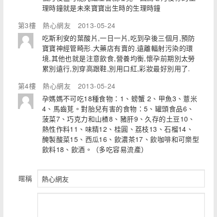
理時鐘就是未來寶寶出生時的生理時鐘
第3樓
熱心網友
2013-05-24
吃斯利安的葉酸片,一日一片,吃到孕後三個月,預防
寶寶神經管畸形.大藥店有賣的.遠離輻射污染的環
境,其他也就是注意飲食,營養均衡,懷孕前期別太勞
累別遠行,別穿高跟鞋,別用口紅,彩妝最好別用了.
第4樓
熱心網友
2013-05-24
孕媽媽不可吃18種食物：1、螃蟹 2、甲魚3、薏米
4、馬齒莧。對胎兒有害的食物：5、罐頭食品6、
菠菜7、巧克力和山楂8、豬肝9、久存的土豆10、
熱性作料11、味精12、桂圓、荔枝13、石榴14、
醃製酸菜15、西瓜16、飲濃茶17、飲咖啡和可樂型
飲料18、飲酒。（多吃容易流產）
暱稱