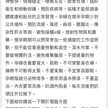
神愉快、情緒穩定、睡眠充足、飲食合理、搞好
衛生和勞動保護、預防疾病等，這樣才能保證身
體健康和胎兒的正常發育。孕婦在懷孕早期少到
公共場所，預防流感、風疹、麻疹、腮腺炎、傳
染性肝炎等病，避免接觸x線、放射性物質和農
藥。懷孕期間可以照常參加一些適度的工作或勞
動，但不能從事過重勞動和高空、深水作業，不
要做彎腰的活，避免撞擊腹部，不提過重的物
件。孕婦衣着要寬大、鬆軟，不可穿緊身衣褲，
褲帶不可勒得太緊，不要束胸，不宜穿高跟鞋。
孕期陰道分泌物增多，應常用溫水擦澡，不要盆
浴。內衣要常洗換。奶頭內陷者，每天洗後把奶
頭往外拉幾下。
下面給你講述一下關於電腦方面