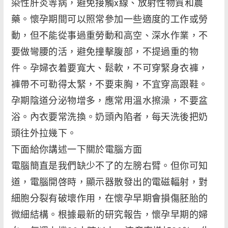
染性肝炎等病，避免接觸x線、放射性物質和農
藥。懷孕期間可以照常參加一些適度的工作或勞
動，但不能從事過重勞動和高空、深水作業，不
要做彎腰的活，避免撞擊腹部，不提過重的物
件。孕婦衣着要寬大、鬆軟，不可穿緊身衣褲，
褲帶不可勒得太緊，不要束胸，不宜穿高跟鞋。
孕期陰道分泌物增多，應常用溫水擦澡，不要盆
浴。內衣要常洗換。奶頭內陷者，每天洗後把奶
頭往外拉幾下。
下面給你講述一下關於電腦方面
電腦簡直是我們缺少不了的左膀右臂。但你可知
道，電腦開啓時，顯示器散發出的電磁輻射，對
細胞分裂有破壞作用，在懷孕早期會損傷胚胎的
微細結構。根據最新的研究報告，懷孕早期的婦