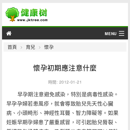
MENU
男性
首頁
育兒
懷孕
女性
懷孕初期應注意什麼
育兒
時間: 2012-01-21
老人
早孕期注意避免感染，特別是病毒性感染。
早孕孕婦若患風疹，就會導致胎兒先天性心臟
綜合
病、小頭畸形、神經性耳聾、智力障礙等。如果
疾病
妊娠早期孕婦患了嚴重感冒，可引起胎兒脣裂、