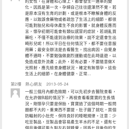
的女性，在身體和心理上，都會發生一連串的變
化。因爲是第一次，孕婦自己往往還渾然不覺，若
是原本沒有生育的計劃，或是根本不瞭解身體的反
應，以致誤食藥物或者疏忽了生活上的細節，都很
可能對胎兒和母休產生不良的影響。就身體反應而
言，懷孕初期可能會有類似感冒的症狀，若胡亂買
藥吃，不僅不能達到治療的效果，說不定還會生出
畸形兒呢！所以平日在任何情況下，都不要任意服
用藥；最安全辦法是去看醫生，找出病因。自覺身
體不適時，不要勉強做劇烈運動或在此時遠遊，以
免造成意外流產；此外，若有必要，不要隨意做X
光照射，應先檢查身體狀況，確定有無懷孕。這些
生活上的細節，在身體健康、正常...
第2樓
熱心網友
2013-05-24
一般三個月內都危險期，可以先初步去醫院查看，
在允許做B超的情況下，再檢查看看寶寶的生長情
況。剛懷孕只要是保胎，寶寶過了這個時期一般問
題都不大的。重東西不要提，肚子餓了就吃，買個
防輻射的小肚兜，保持良好的睡眠規律。注意：少
吃豆製品，豆製品會容易產生羊水的不足。還有七
個月後儘可能九點左右就睡覺，因爲七月後你的生