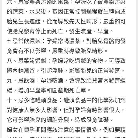
六、忌食農藥污染的果菜：孕婦吃了被農藥污染
的蔬菜、水果後，基因正常控制過程發生轉向或
胎兒生長遲緩，從而導致先天性畸形；嚴重的可
使胎兒發育停止而死亡，發生流產、早產。
七忌常飲濃茶：孕婦常喝濃茶，對胎兒骨骼的發
育會有不良影響，嚴重時導致胎兒畸形。
八、忌菜餚過鹹：孕婦常吃過鹹的食物，可導致
體內鈉瀦留，引起浮腫，影響胎兒的正常發育。
九、忌飲酒：孕婦嗜酒，會導致胎兒宮內發育遲
緩，增加早產率和圍產期死亡率。
十、忌多吃罐頭食品：罐頭食品中的化學添加劑
對健康人無多大影響，但對孕婦有時影響很大，
它可影響胎兒的細胞分裂，造成發育障礙。
婦女在懷孕期間應該注意的事情很多，例如要精