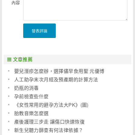
內容
發表評論
文章推薦
嬰兒溼疹怎麼辦，選擇儘早食用聖 元優博
人工助孕末次月經及預產期的計算方法
奶瓶的消毒
孕前檢查些什麼
《女性常用的避孕方法大PK》(圖)
胎教音樂怎麼選
產後護理三步走 讓傷口快速恢復
新生兒聽力篩查有何法律依據？