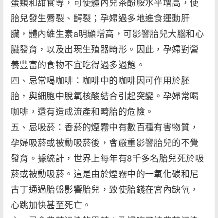
蛋類和甜食等，可使體內兒茶酚胺水平增高，使
胎兒發生脣裂、齶裂；孕婦過多地進食運動肝
臟，體內維生素a明顯增高，可影響胎兒大腦和心
臟發育，以及出現生殖器畸形。因此，孕婦對營
養豐富的食物不宜吃得過多過飽。
四、忌常喝咖啡：咖啡中的咖啡因可作用於胚
胎，與細胞中脫氧核酸結合引起突變。孕婦常喝
咖啡，還有造成流產和畸胎的危險。
五、忌吸菸：香菸的煙霧中有數百種有害物質，
孕婦吸菸或被動吸菸後，會嚴重影響胎兒的不覺
發育。據統計，世界上每年有8千多名胎兒死於吸
菸或被動吸菸。這是由於煙霧中的一氧化碳和尼
古丁通過胎盤影響胎兒，致使胎錢在宮內缺氧，
心跳加快甚至死亡。