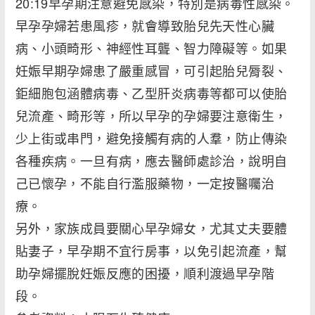
20:19早孕期注意避免感染，特別是病毒性感染。
早孕孕婦若患風疹，就會導致胎兒先天性心臟
病、小頭畸形、神經性耳聾、智力障礙等。如果
妊娠早期孕婦患了嚴重感冒，可引起胎兒脣裂、
鉅細胞包涵體病毒、乙型肝炎病毒等都可以使胎
兒流產、畸形等，所以早孕的孕婦要注意衛生，
少上街或串門，避免接觸有病的人羣，防止傳染
各種疾病。一旦有病，應去醫師處診治，說明自
己已懷孕，不能自行濫服藥物，一定按醫囑治
療。
另外，家族成員要關心早孕婦女，尤其丈夫要體
貼妻子，早孕期不宜行房事，以免引起流產，幫
助孕婦擺脫妊娠反應的困擾，順利渡過早孕階
段。