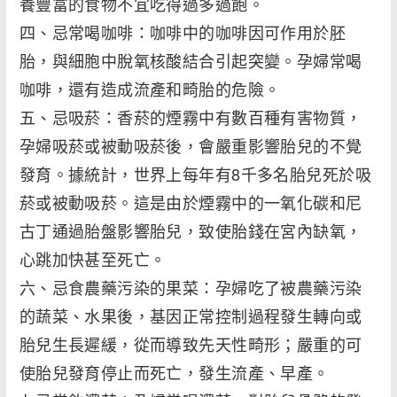
養豐富的食物不宜吃得過多過飽。
四、忌常喝咖啡：咖啡中的咖啡因可作用於胚
胎，與細胞中脫氧核酸結合引起突變。孕婦常喝
咖啡，還有造成流產和畸胎的危險。
五、忌吸菸：香菸的煙霧中有數百種有害物質，
孕婦吸菸或被動吸菸後，會嚴重影響胎兒的不覺
發育。據統計，世界上每年有8千多名胎兒死於吸
菸或被動吸菸。這是由於煙霧中的一氧化碳和尼
古丁通過胎盤影響胎兒，致使胎錢在宮內缺氧，
心跳加快甚至死亡。
六、忌食農藥污染的果菜：孕婦吃了被農藥污染
的蔬菜、水果後，基因正常控制過程發生轉向或
胎兒生長遲緩，從而導致先天性畸形；嚴重的可
使胎兒發育停止而死亡，發生流產、早產。