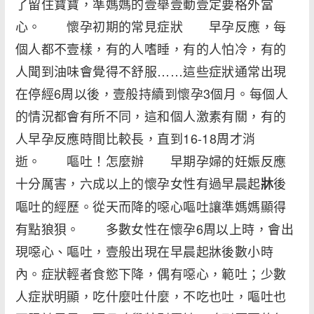
了留住寶寶，準媽媽的壹舉壹動壹定要格外當
心。 懷孕初期的常見症狀 早孕反應，每
個人都不壹樣，有的人嗜睡，有的人怕冷，有的
人聞到油味會覺得不舒服……這些症狀通常出現
在停經6周以後，壹般持續到懷孕3個月。每個人
的情況都會有所不同，這和個人激素有關，有的
人早孕反應時間比較長，直到16-18周才消
逝。 嘔吐！怎麼辦 早期孕婦的妊娠反應
十分厲害，六成以上的懷孕女性有過早晨起
後
牀
嘔吐的經歷。從天而降的噁心嘔吐讓準媽媽顯得
有點狼狽。 多數女性在懷孕6周以上時，會出
現噁心、嘔吐，壹般出現在早晨起牀後數小時
內。症狀輕者食慾下降，偶有噁心，範吐；少數
人症狀明顯，吃什麼吐什麼，不吃也吐，嘔吐也