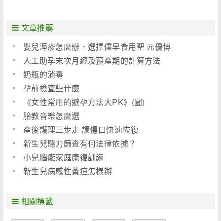
文章推薦
嬰兒溼疹怎麼辦，選擇儘早食用聖 元優博
人工助孕末次月經及預產期的計算方法
奶瓶的消毒
孕前檢查些什麼
《女性常用的避孕方法大PK》(圖)
胎教音樂怎麼選
產後護理三步走 讓傷口快速恢復
新生兒聽力篩查有何法律依據？
小兒腦癱家庭康復訓練
新生兒病感性黃疸怎樣辦
相關標籤