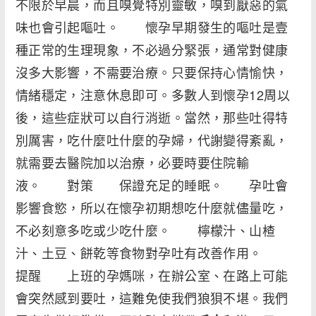
不限於早晨，而且嗅覺特別靈敏，嗅到厭惡的氣
味也會引起嘔吐。 懷孕早期發生的嘔吐是壹
種正常的生理現象，不必過分緊張，通常對健康
沒多大影響，不需要治療。只要保持心情愉快，
情緒穩定，注意休息即可。多數人到懷孕12周以
後，這些症狀可以自行消逝。當然，那些吐得特
別厲害，吃什麼吐什麼的孕婦，代謝變得紊亂，
就需要去醫院加以治療，必要時要住院輸
液。 對策 保證充足的睡眠。 孕吐會
影響食慾，所以在懷孕初期想吃什麼就儘量吃，
不必刻意多吃或少吃什麼。 檸檬汁、山楂
汁、土豆、餅乾等食物對孕吐有改善作用。
提醒 上班的孕媽咪，在辦公室、在路上可能
會突然感到要吐，這難免使我們狼狽不堪。我們