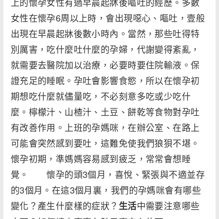
上的懷孕女性有過早晨起牀後嘔吐的經歷。多數
女性在懷孕6周以上時，會出現噁心、嘔吐，壹般
出現在早晨起牀後數小時內。當然，那些吐得特
別厲害，吃什麼吐什麼的孕婦，代謝變得紊亂，
就需要去醫院加以治療，必要時要住院輸液。保
證充足的睡眠。孕吐會影響食慾，所以在懷孕初
期想吃什麼就儘量吃，不必刻意多吃或少吃什
麼。檸檬汁、山楂汁、土豆、餅乾等食物對孕吐
有改善作用。上班的孕媽咪，在辦公室、在路上
可能會突然感到要吐，這難免使我們狼狽不堪。
懷孕初期，準媽媽容易感到疲乏，常常會想睡
覺。 懷孕的頭3個月，喜悅、緊張與不適並存
的3個月。在這3個月裏，我們的孕媽咪會有哪些
變化？產生什麼樣的症狀？
中需要注意哪些
生活