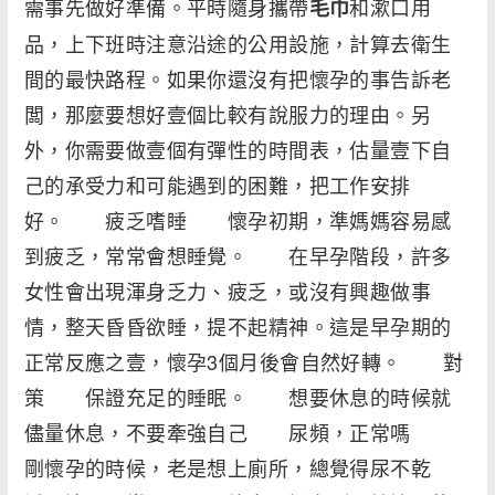
需事先做好準備。平時隨身攜帶
和漱口用
毛巾
品，上下班時注意沿途的公用設施，計算去衛生
間的最快路程。如果你還沒有把懷孕的事告訴老
闆，那麼要想好壹個比較有說服力的理由。另
外，你需要做壹個有彈性的時間表，估量壹下自
己的承受力和可能遇到的困難，把工作安排
好。 疲乏嗜睡 懷孕初期，準媽媽容易感
到疲乏，常常會想睡覺。 在早孕階段，許多
女性會出現渾身乏力、疲乏，或沒有興趣做事
情，整天昏昏欲睡，提不起精神。這是早孕期的
正常反應之壹，懷孕3個月後會自然好轉。 對
策 保證充足的睡眠。 想要休息的時候就
儘量休息，不要牽強自己 尿頻，正常嗎
剛懷孕的時候，老是想上廁所，總覺得尿不乾