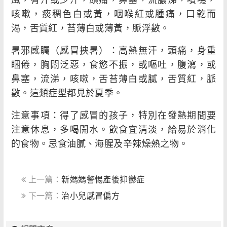
咳嗽，痰稠色白或黃，咽喉紅或腫痛，口乾而
渴，舌質紅，苔薄白或薄黃，脈浮數。
暑邪感矚（感冒挾暑）：高熱無汗，頭痛，身重
睏倦，胸悶泛惡，食慾不振，或嘔吐，腹瀉，或
鼻塞，流涕，咳嗽，舌苔薄白或膩，舌質紅，脈
數。這類症型都見於夏季。
注意事項：得了感冒的孩子，特別在發熱期間要
注意休息，多喝開水。飲食宜清淡，給易於消化
的食物。忌食油膩、海腥及辛辣燥熱之物。
上一篇：
新媽媽警惕產後抑鬱症
下一篇：
治小兒感冒偏方