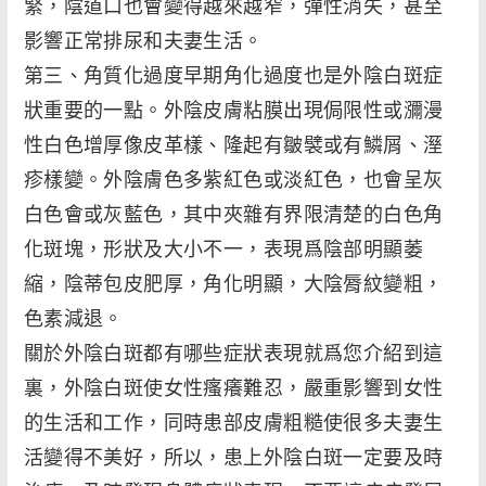
緊，陰道口也會變得越來越窄，彈性消失，甚至
影響正常排尿和夫妻生活。
第三、角質化過度早期角化過度也是外陰白斑症
狀重要的一點。外陰皮膚粘膜出現侷限性或瀰漫
性白色增厚像皮革樣、隆起有皺襞或有鱗屑、溼
疹樣變。外陰膚色多紫紅色或淡紅色，也會呈灰
白色會或灰藍色，其中夾雜有界限清楚的白色角
化斑塊，形狀及大小不一，表現爲陰部明顯萎
縮，陰蒂包皮肥厚，角化明顯，大陰脣紋變粗，
色素減退。
關於外陰白斑都有哪些症狀表現就爲您介紹到這
裏，外陰白斑使女性瘙癢難忍，嚴重影響到女性
的生活和工作，同時患部皮膚粗糙使很多夫妻生
活變得不美好，所以，患上外陰白斑一定要及時