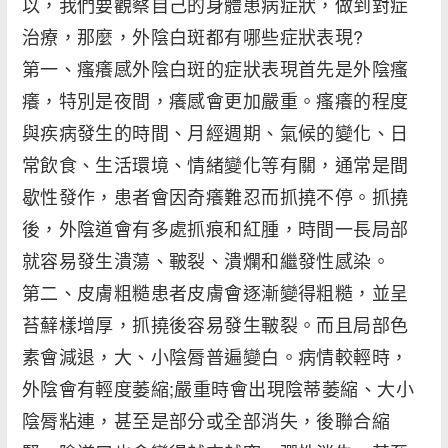
以，我們要觀察自己的身體患病症狀，做到對症
治療，那麼，外陰白斑都有哪些症狀表現?
第一、瘙癢感外陰白斑的症狀表現首先是外陰瘙
癢，特別是夜間，癢感會更加嚴重。瘙癢的程度
與疾病發生的時間、月經週期、氣候的變化、日
常飲食、生活環境、情緒變化等有關，通常是間
歇性發作，患者會因奇癢難忍而抓撓不停。抓撓
後，外陰道會有多處抓痕和紅腫，時間一長局部
就容易發生潰蕩、皸裂、潰爛和繼發性感染。
第二、皮膚粗糙患者皮膚會逐漸變得粗糙，並呈
苔蘚樣增厚，抓撓後容易發生皸裂。而且局部色
素會減退，大、小陰脣普遍變白。病情較輕時，
外陰會有輕度萎縮;嚴重時會出現陰蒂萎縮、大小
陰脣粘連，甚至是部分或全部消失，後聯合縮