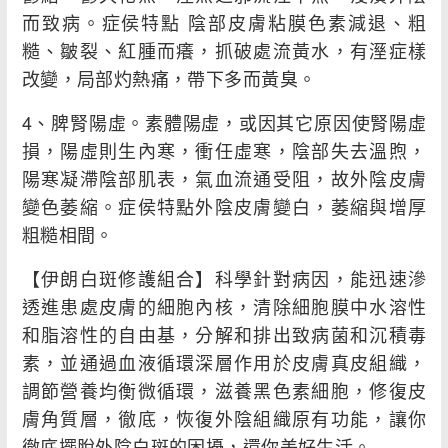
而致病。症侯特點 陰部皮膚粘膜色素減退、粗
糙、皺裂、紅腫而癢，抓破處流黃水，有溼症樣
改變，局部灼熱痛，帶下多而黃臭。
4、脾腎陽虛。素體陽虛，或因其它原因使腎陽虛
損，陽虛則生內寒，衝任虛寒，陰部失去溫煦，
陽寒凝滯陰部肌表，氣血流通受阻，故外陰皮膚
變色萎縮。症侯特點外陰皮膚變白，萎縮與增厚
粗糙相間。
【伊朗白斑修護組合】科學針對病因，能迅速滲
透進患處皮膚的細胞內核，清除細胞膜中水溶性
和脂溶性的自由基，分解和排出致病菌和沉積毒
素，並通過血液循環深層作用於皮膚真皮組織，
調節營養均衡微循環，滋養黑色素細胞，修復皮
膚角質層，徹底，恢復外陰組織原有功能，讓你
徹底擺脫外陰白斑的困擾，還你美好生活。