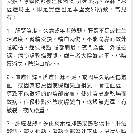
受損，導致陰部被溼和熱陰,引發此病。臨牀上以
虛症爲主，即是實症也是本虛受邪所致，常見
有：
1、肝腎陰虛。久病或年老體弱，肝腎不足或性生
活過度，腎精受損，精血兩傷，不能潤膚而致外
陰乾枯。症侯特點 陰部刺癢，夜間爲重，外陰萎
縮，病損處乾燥薄脆，嚴重者大陰脣扁平，小陰
脣消失，陰道口縮小。
2、血虛化燥。脾虛化源不足，或因爲久病耗傷氣
血，或因其它原因使機體失血損氣，衝任血虛，
導致不能很好的的陰部皮膚，使外陰皮膚乾燥而
致病。症侯特點外陰皮膚變白，乾燥無光澤，有
皺裂，夜間癢重。
3、肝經溼熱。多由於素體抑鬱或鬱怒傷肝，肝氣
鬱結，鬱久化熱，溼熱之邪流注下焦，浸漬外陰