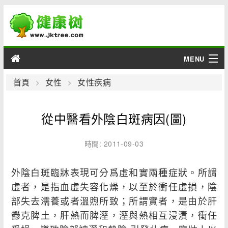
MENU
男性
首頁
女性
女性疾病
女性
從中醫看外陰白斑病因(圖)
育兒
時間: 2011-09-03
老人
外陰白斑臨牀表現可分爲虛和實兩種症狀。所謂
綜合
虛者，是指血虛失容化燥，以至於衝任虛損，陰
部失去濡養或者溫煦所致；所謂實者，是由於肝
疾病
鬱克脾土，肝熱而脾溼，溼與熱相互浸漬，衝任