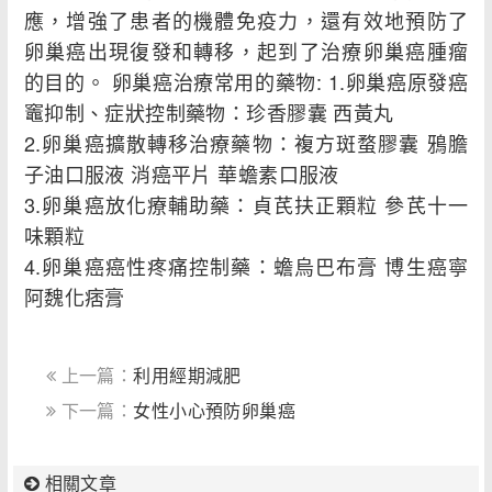
應，增強了患者的機體免疫力，還有效地預防了
卵巢癌出現復發和轉移，起到了治療卵巢癌腫瘤
的目的。 卵巢癌治療常用的藥物: 1.卵巢癌原發癌
竈抑制、症狀控制藥物：珍香膠囊 西黃丸
2.卵巢癌擴散轉移治療藥物：複方斑蝥膠囊 鴉膽
子油口服液 消癌平片 華蟾素口服液
3.卵巢癌放化療輔助藥：貞芪扶正顆粒 參芪十一
味顆粒
4.卵巢癌癌性疼痛控制藥：蟾烏巴布膏 博生癌寧
阿魏化痞膏
上一篇：
利用經期減肥
下一篇：
女性小心預防卵巢癌
相關文章