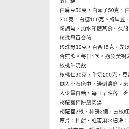
五白糕
白扁豆50克，白蓮子50克，
200克，白糖100克。將扁
粉調勻，加水和麪蒸食。久服
珍珠母百合煎
珍珠母30克，百合15克。
合煎飲。每日1次。適於黃褐
核桃牛奶飲
核桃仁30克，牛奶200克，
倒入小石磨中，邊倒邊磨。磨
入少量白糖，每日早晚各一碗
胡蘿蔔柿餅瘦肉湯
胡蘿蔔2根，柿餅2個，去核紅
厚片；柿餅、紅棗用水細洗；