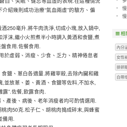
多
蒼白、失眠、健忘等血虛的表現.在這種情況
慢
下介紹幾則成功治療“氣血兩虛”的驗方、偏
現
慢
院
黃酒250毫升.將牛肉洗淨,切成小塊,放入鍋中,
相
和浮沫,繼小火煎煮半小時調入黃酒和食鹽,煮
盤食用.佐餐食用.
內分
,適用於虛弱、消瘦、少食、乏力、精神倦怠者
女性
排卵
、食鹽、蔥白各適量.將雞宰殺,去除內臟和雞
白帶
塊,並放蔥、姜、黃酒、食鹽等佐料,不加水,
露”.佐餐,飲露食肉.
弱、產後、病後、老年消瘦者均可酌情選用.
,胡桃肉50克.松子仁、胡桃肉搗成碎末,與蜂蜜
並備用.