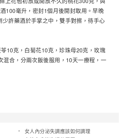
條上花苞初放或開放不久的桃花300克，與
酒100毫升，密封1個月後開封取用。早晚
倒少許藥酒於手掌之中，雙手對擦，待手心
茯苓10克，白菊花10克，珍珠母20克，玫瑰
兩次混合，分兩次飯後服用，10天一療程，一
女人內分泌失調應該如何調理