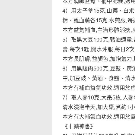
本方潤肺益腎、補中肥健,適
4）用太子參15克,山藥、白朮
精、雞血藤各15克.水煎服,每
本方益氣補血,主治形體消瘦,
5）取黑大豆100克,豬油適
膏.每次1匙,開水沖服,每日2次
本方長肌膚,益顏色,加增氣力
6）用黑驢肉500克,豆豉、
中,加豆豉、黃酒、食鹽、清水
本方有補血益氣功效.適用於虛
7）取人蔘10克,大棗5枚.人
清水浸泡半天,加大棗,煮約1小
本方有大補氣血功效.適用於氣
《十藥神書》