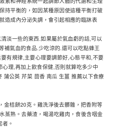
激素和神經系統一起調節人體的代謝和生理
保持平衡的，如因某種原因使這種平衡打破
就造成內分泌失調，會引起相應的臨牀表
吃清淡一些的東西.如果屬於氣血虧的話,可以
耳等補氣血的食品.少吃涼的.還可以吃點蜂王
要有規律,主要心理要調節好,心態平和,不要
節心理,再加上飲食保健,否則就算吃多少中
麥 蒲公英 芹菜 茴香 南瓜 生薑 推薦以下食療
克，金桔餅20克。雞洗淨後去髒雜，把香附等
水蒸熟。去藥渣，喝湯吃雞肉，食後含咽金
起者。