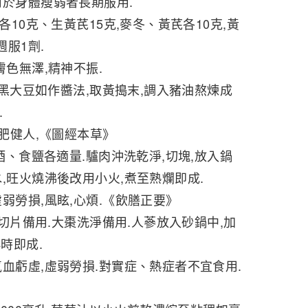
用於身體瘦弱者長期服用.
各10克、生黃芪15克,麥冬、黃芪各10克,黃
週服1劑.
膚色無澤,精神不振.
量.黑大豆如作醬法,取黃搗末,調入豬油熬煉成
.
,肥健人,《圖經本草》
黃酒、食鹽各適量.驢肉沖洗乾淨,切塊,放入鍋
,旺火燒沸後改用小火,煮至熟爛即成.
弱勞損,風眩,心煩.《飲膳正要》
蔘切片備用.大棗洗淨備用.人蔘放入砂鍋中,加
時即成.
血虧虛,虛弱勞損.對實症、熱症者不宜食用.