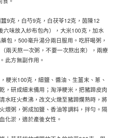
同食。
殭蠶9克，白芍9克，白茯苓12克，茵陳12
後六味放入紗布包內），大米100克，加水
出藥包，500毫升湯分兩日服用。吃肝喝粥，
天（兩天熬一次粥，不要一次熬出來），兩療
。此方無副作用。
只，粳米100克，細鹽、醬油、生薑末、蔥、
乾，研成細末備用；淘淨粳米，把豬蹄皮肉
清水旺火煮沸，改文火燉至豬蹄爛熟時，將
火煨粥，粥成加鹽、香油等調料，拌勻。隔
血化淤，適於產後女性。