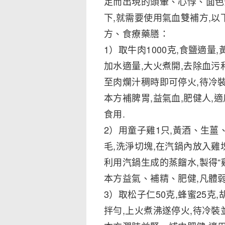
足而出現的頭暈、心悸、面色
下,就需要使用氣血雙補方,以
方、食療藥膳：
1）取牛肉1000克,食鹽適量,
加水適量,大火煮開,去除血污
至肉爛汁稠時即可停火,待冷裝
本方補脾胃,益氣血,肥健人
食用.
2）用童子雞1只,黃酒、生薑
毛,洗淨切塊,在汽鍋內放入雞
利用汽鍋生成的蒸餾水,製得“雞
本方益氣、補精、肥健,凡體
3）取松子仁50克,蜂蜜25克
拌勻,上火煮沸遂停火,待冷裝