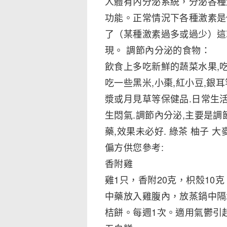
人體有內分泌系統，分泌各種
功能。正常情況下各種激素是
了（某種激素過多或過少）這
現。 調節內分泌的食物：
飲食上多吃新鮮的蔬菜水果,
吃一些黑米,小棗,紅小豆,銀
漿或月見草等保健品.日常生活
生悶氣.調節內分泌,主要是調
藥,效果未必好. 綠茶 柚子 大
偏方供您參考:
香附雞
雞1只，香附20克，枳殼10
中藥放入雞腹內，放蒸鍋中隔
桔餅。每週1次。適用氣鬱引