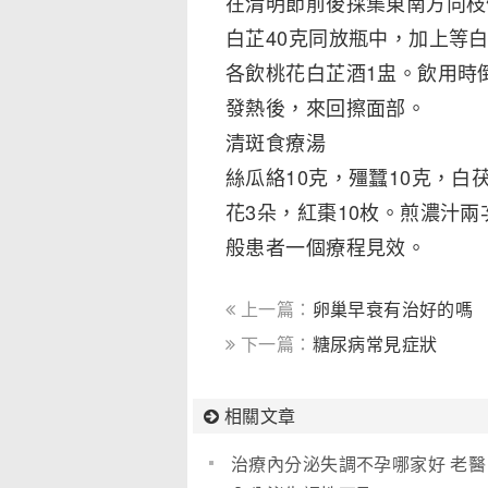
在清明節前後採集東南方向枝
白芷40克同放瓶中，加上等白
各飲桃花白芷酒1盅。飲用時
發熱後，來回擦面部。
清斑食療湯
絲瓜絡10克，殭蠶10克，白
花3朵，紅棗10枚。煎濃汁
般患者一個療程見效。
上一篇：
卵巢早衰有治好的嗎
下一篇：
糖尿病常見症狀
相關文章
治療內分泌失調不孕哪家好 老醫