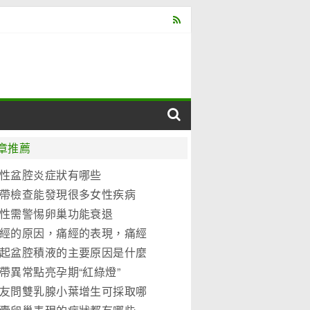
章推薦
性盆腔炎症狀有哪些
帶檢查能發現很多女性疾病
性需警惕卵巢功能衰退
經的原因，痛經的表現，痛經
別
起盆腔積液的主要原因是什麼
帶異常點亮孕期“紅綠燈”
友問雙乳腺小葉增生可採取哪
治措施