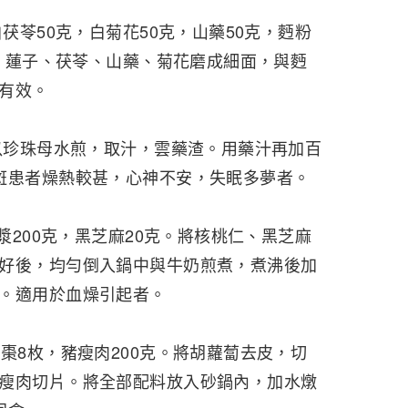
白茯苓50克，白菊花50克，山藥50克，麪粉
豆、蓮子、茯苓、山藥、菊花磨成細面，與麪
有效。
先以珍珠母水煎，取汁，雲藥渣。用藥汁再加百
斑患者燥熱較甚，心神不安，失眠多夢者。
豆漿200克，黑芝麻20克。將核桃仁、黑芝麻
好後，均勻倒入鍋中與牛奶煎煮，煮沸後加
。適用於血燥引起者。
棗8枚，豬瘦肉200克。將胡蘿蔔去皮，切
瘦肉切片。將全部配料放入砂鍋內，加水燉