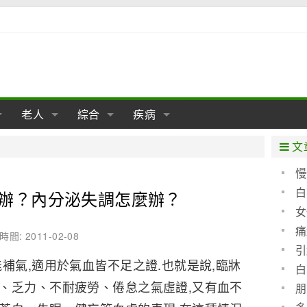
老人
綜合
疾病
孕
陰道
性包皮
老人保健
女性卵巢
懷孕
老人生活
兩性
分娩
糖尿病
老人飲食
減肥
癌症
美容
肝病
文
經期
性保養
老人心理
新生兒期
女性護理
老人疾病
整形
嬰兒期
胃病
老人健身
瑜伽
腎病
健身
泌尿科
慢
白
辦？內分泌失調怎麼辦？
期
生理
性疾病
老人用品
學前期
女性疾病
亞健康
老人護理
母嬰用品
肛腸科
急救自救
精神病
骨科
女
耳鼻喉
腦病
心血管
痛
時間: 2011-02-08
的鑑
引
皮膚病
眼科
口腔科
補氣,適用於氣血皆不足之證.也就是說,臨牀
白
、乏力、不耐疲勞、倦怠之氣虛證,又有血不
內科
朋
些防