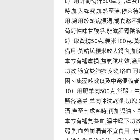
8）用鮮葡萄汁500毫升,蜂蜜
時,加入蜂蜜,加熱至沸,停火
用.適用於熱病煩渴,或食慾不
葡萄性味甘酸乎,能滋肝腎陰液
9）取黃精50克,粳米100克
備用.黃精與粳米放人鍋內,加
本方有補虛損,益氣陰功效,適
功效.適宜於肺癆咳嗽,咯血.
困、痰溼咳嗽以及中寒便溏者
10）用肥羊肉500克,當歸、
鹽各適量.羊肉沖洗乾淨,切塊
酒,煮至七成熟時,再加醬油、
本方有補氣養血,溫中暖下功效
弱.對血熱崩漏者不宜食用. 