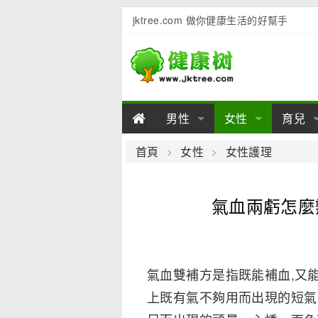
jktree.com 做你健康生活的好幫手
男性
女性
育兒
男性陽痿
女性乳房
男性早泄
準備懷
女性
男
首頁
女性
女性護理
男性不育
女性子宮
男性心理
女性
產後
男
氣血兩虧怎麼
男性飲食
女性飲食
男性用品
幼兒
女性
男
氣血雙補方是指既能補血,又能
上既有氣不夠用而出現的短氣