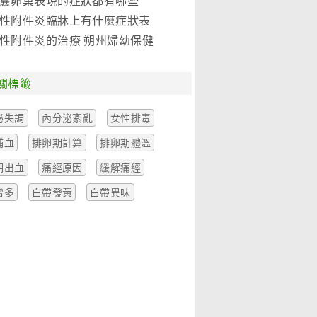
囊卵巢表現的症狀都有哪些
性附件炎臨牀上有什麼症狀表
性附件炎的治療 朔州婦幼保健
關標籤
泌失調
內分泌紊亂
女性排毒
補血
排卵期計算
排卵期體溫
期出血
痛經原因
緩解痛經
增多
白帶發黃
白帶異味