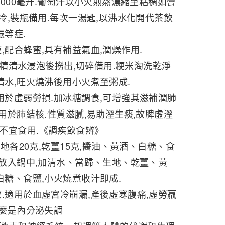
1000毫升.葡萄汁以小火煎熬濃縮至粘稠如膏
待冷,裝瓶備用.每次一湯匙,以沸水化開代茶飲
振等症.
,配合蜂蜜,具有補益氣血,潤燥作用.
.黃精清水浸泡後撈出,切碎備用.粳米淘洗乾淨
清水,旺火燒沸後用小火煮至粥成.
用於虛弱勞損.加冰糖調食,可增強其滋補潤肺
可用於肺結核.性質滋膩,易助溼生痰,故脾虛溼
不宜食用.《調疾飲食辨》
生地各20克,乾薑15克,醬油、黃酒、白糖、食
,放入鍋中,加清水、當歸、生地、乾薑、黃
白糖、食鹽,小火燒煮收汁即成.
.適用於血虛宮冷崩漏,產後虛寒腹痛,虛勞羸
什麼是內分泌失調