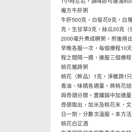
1小時左右，調味即可連湯料
複方牛肝粥
牛肝500克，白菊花9克，白
克，生甘草3克，絲瓜30克（
2000毫升煮成稠粥，煎後撈
早晚各服一次，每個療程10
程之間隔一週，連服三個療程
桃花豬蹄粥
桃花（幹品）1克，淨豬蹄1
香油、味精各適量。將桃花焙
與骨頭分開，置鐵鍋中加適量
骨頭取出，加米及桃花末，文
日一劑，分數次溫服。本方活
桃花白芷酒