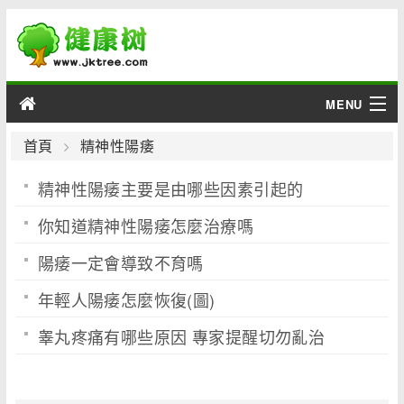
MENU
男性
首頁
精神性陽痿
精神性陽痿主要是由哪些因素引起的
女性
你知道精神性陽痿怎麼治療嗎
育兒
陽痿一定會導致不育嗎
老人
年輕人陽痿怎麼恢復(圖)
綜合
睾丸疼痛有哪些原因 專家提醒切勿亂治
疾病