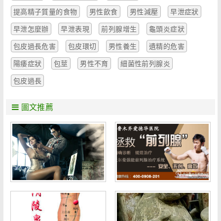
提高精子質量的食物
男性飲食
男性減壓
早泄症狀
早泄怎麼辦
早泄表現
前列腺增生
龜頭炎症狀
包皮過長危害
包皮環切
男性養生
遺精的危害
陽痿症狀
包莖
男性不育
細菌性前列腺炎
包皮過長
圖文推薦