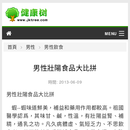
MENU
男性
首頁
男性
男性飲食
女性
男性壯陽食品大比拼
育兒
時間: 2013-06-09
老人
男性壯陽食品大比拼
綜合
蝦--蝦味道鮮美，補益和藥用作用都較高。祖國
醫學認爲，其味甘、鹹，性溫，有壯陽益腎、補
疾病
精，通乳之功。凡久病體虛、氣短乏力、不思飲