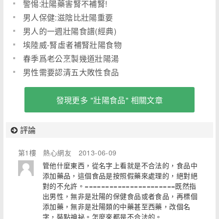
警惕:壯陽藥害腎不補腎!
男人保健:滋陰比壯陽重要
男人的一週壯陽食譜(經典)
埃陸威-腎虛者補腎壯陽食物
春季爲老公烹製幾道壯陽湯
男性需要認清五大敗性食品
發現更多 "壯陽食品" 相關文章
評論
第1樓
熱心網友
2013-06-09
管他什麼東西，從名字上看就是不合法的，食品中
添加藥品，這個食品是按照假藥來處理的，絕對絕
對的不允許。======================既然指
出男性，無非是壯陽的保健食品或者食品，再標個
添加藥，無非是壯陽類的中藥甚至西藥，改個名
字，裝點神祕。怎麼來都是不合法的。