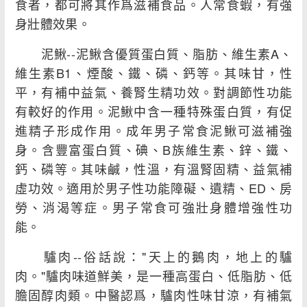
食者，都可將其作爲滋補食品。人常食蝦，有強
身壯體效果。
泥鰍--泥鰍含優質蛋白質、脂肪、維生素A、
維生素B1、煙酸、鐵、磷、鈣等。其味甘，性
平，有補中益氣、養腎生精功效。對調節性功能
有較好的作用。泥鰍中含一種特殊蛋白質，有促
進精子形成作用。成年男子常食泥鰍可滋補強
身。含豐富蛋白質、碘、B族維生素、鋅、鐵、
鈣、磷等。其味鹹，性溫，有溫腎固精、益氣補
虛功效。適用於男子性功能障礙、遺精、ED、房
勞、消渴等症。男子常食可強壯身體增強性功
能。
驢肉--俗話說："天上的鵝肉，地上的驢
肉。"驢肉味道鮮美，是一種高蛋白、低脂肪、低
膽固醇肉類。中醫認爲，驢肉性味甘涼，有補氣