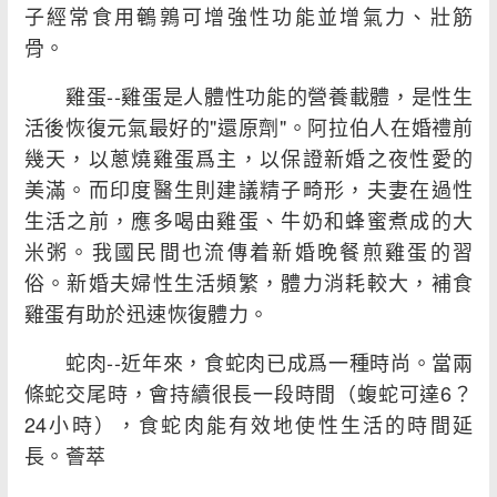
子經常食用鵪鶉可增強性功能並增氣力、壯筋
骨。
雞蛋--雞蛋是人體性功能的營養載體，是性生
活後恢復元氣最好的"還原劑"。阿拉伯人在婚禮前
幾天，以蔥燒雞蛋爲主，以保證新婚之夜性愛的
美滿。而印度醫生則建議精子畸形，夫妻在過性
生活之前，應多喝由雞蛋、牛奶和蜂蜜煮成的大
米粥。我國民間也流傳着新婚晚餐煎雞蛋的習
俗。新婚夫婦性生活頻繁，體力消耗較大，補食
雞蛋有助於迅速恢復體力。
蛇肉--近年來，食蛇肉已成爲一種時尚。當兩
條蛇交尾時，會持續很長一段時間（蝮蛇可達6？
24小時），食蛇肉能有效地使性生活的時間延
長。薈萃