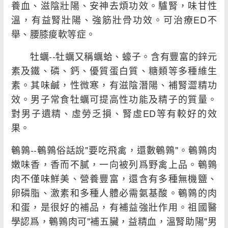
養血、滋陰壯陽、安神去煩功效。驢腎，味甘性
溫，有益腎壯陽、強筋壯骨功效。可治療ED不
舉、腰膝痠軟等症。
牡蠣--牡蠣又稱蠣蛤、蠔子。含有豐富的鋅元
素及鐵、磷、鈣、優質蛋白質、糖類等多種維生
素。其味鹹，性微寒，有滋陰潛陽、補腎澀精功
效。男子常食牡蠣可提高性功能及精子的質量。
對男子遺精、虛勞乏損、腎虛ED等有較好的效
果。
鵪鶉--鵪鶉俗話說"要吃飛禽，還數鵪鶉"。鵪鶉肉
嫩味香，香而不膩，一向被列爲野禽上品。鵪鶉
肉不僅味鮮美、營養豐富，還含有多種無機鹽、
卵磷脂、激素和多種人體必需氨基酸。鵪鶉的肉
和蛋，是很好的補品，有補益強壯作用。祖國醫
學認爲，鵪鶉肉可"補五臟，益精血，溫腎助陽"男