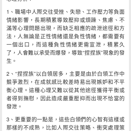
1、職場中人際交往受挫、失戀、工作壓力等負面
情緒影響，長期積累導致壓抑或煩躁、焦慮、不
滿等心理問題出現，而缺乏相應的疏泄途徑和方
法，人無論是正性情緒還是負性情緒，都需要有
一個出口，而這種負性情緒更需宣泄，積累久
了，人會難以承受而爆發，導致“捏捏族”現象的發
生。
2、“捏捏族”以白領居多，主要是由於白領工作中
競爭激烈，在成就感比較差時易出現嫉妒和不平
衡心理。這種心理又難以從其他途徑獲得平衡或
者得到撫慰，因此造成嚴重壓抑而出現不恰當的
發泄。
3、更重要的一點是，這些白領們的心智有這樣或
那樣的不成熟，比如人際交往策略、衝突處理策