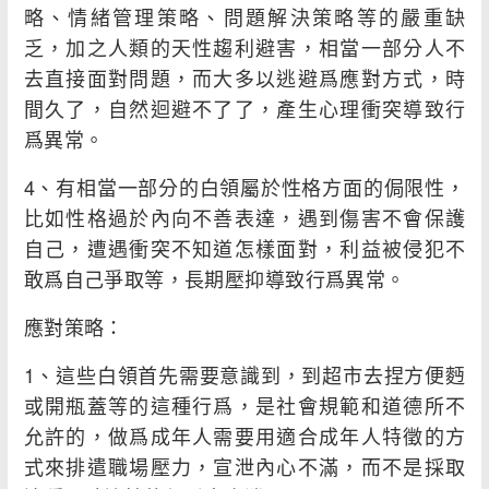
略、情緒管理策略、問題解決策略等的嚴重缺
乏，加之人類的天性趨利避害，相當一部分人不
去直接面對問題，而大多以逃避爲應對方式，時
間久了，自然迴避不了了，產生心理衝突導致行
爲異常。
4、有相當一部分的白領屬於性格方面的侷限性，
比如性格過於內向不善表達，遇到傷害不會保護
自己，遭遇衝突不知道怎樣面對，利益被侵犯不
敢爲自己爭取等，長期壓抑導致行爲異常。
應對策略：
1、這些白領首先需要意識到，到超市去捏方便麪
或開瓶蓋等的這種行爲，是社會規範和道德所不
允許的，做爲成年人需要用適合成年人特徵的方
式來排遣職場壓力，宣泄內心不滿，而不是採取