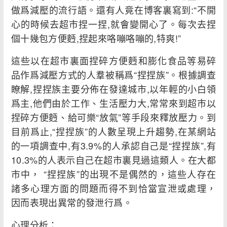
做爲減壓的流行語。還有人竟在博客裏寫到:“不開
心的時候去超市捏一捏,就會變開心了。每次去捏
個十幾包方便麪,捏起來咯嘣咯嘣的,特爽!”
這些以在超市裏面捏碎方便麪和膨化食品等易碎
品作爲減壓方式的人羣被稱爲“捏捏族”。根據調查
瞭解,捏捏族主要分佈在發達城市,以年輕的小白領
爲主,他們由於工作、生活壓力大,常常來到超市以
捏碎方便麪、給可樂“放氣”等手段來釋放壓力。到
目前爲止,“捏捏族”的人數呈現上升趨勢,在某網站
的一項調查中,有3.9%的人承認自己是“捏捏族”,有
10.3%的人表示自己在超市裏見過這類人。在大都
市中， “捏捏族”的出現不是偶然的，這些人存在
諸多心理方面的問題而得不到恰當宣泄或處理，
因而表現出異常的發泄行爲。
心理分析：