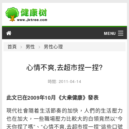
MENU
男性
首頁
男性
男性心理
女性
心情不爽,去超市捏一捏?
育兒
時間: 2011-04-14
老人
此文已在2009年10月《大衆健康》發表
綜合
現代社會隨着生活節奏的加快，人們的生活壓力
疾病
也在加大，一些職場壓力比較大的白領竟然以“今
天你捏了嗎”、“心情不爽,去超市捏一捏”這些口號