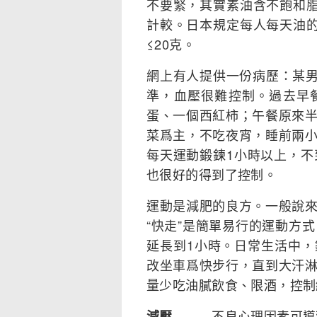
不要緊，其實素油含不飽和脂
計較。日本規定每人每天油的
≤20克。
網上有人提供一份病歷：某男
準，血壓很難控制。過去早
蛋、一個西紅柿；午餐原來
菜爲主，不吃夜宵，睡前兩
每天運動鍛鍊1小時以上，不
也很好的得到了控制。
運動是減肥的良方。一般說
“快走”是簡單易行的運動方
延長到1小時。日常生活中
改坐車爲快步行，直到大汗
量少吃油膩飲食、限酒，控制
———不良心理因素可導
減壓