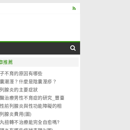
章推薦
子不育的原因有哪些
囊潮溼？什麼是陰囊溼疹？
列腺炎的主要症狀
醫治療男性不育症的研究_豐臺
保健院
性前列腺炎與性功能障礙的相
列腺炎費用(圖)
丸扭轉不治療能完全自愈嗎?