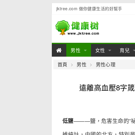
jktree.com 做你健康生活的好幫手
男性
女性
育兒
男性陽痿
女性乳房
男性早泄
準備懷
女性
男
首頁
男性
男性心理
男性不育
女性子宮
男性心理
女性
產後
男
遠離高血壓8字箴
男性飲食
女性飲食
男性用品
幼兒
女性
男
———鹽，危害生命的“祕
低鹽
據統計，中國的北方，特別