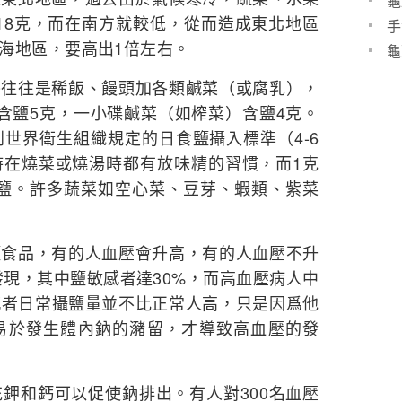
龜
-18克，而在南方就較低，從而造成東北地區
手
海地區，要高出1倍左右。
龜
餐往往是稀飯、饅頭加各類鹹菜（或腐乳），
含鹽5克，一小碟鹹菜（如榨菜）含鹽4克。
世界衛生組織規定的日食鹽攝入標準（4-6
時在燒菜或燒湯時都有放味精的習慣，而1克
克鹽。許多蔬菜如空心菜、豆芽、蝦類、紫菜
鹽食品，有的人血壓會升高，有的人血壓不升
發現，其中鹽敏感者達30%，而高血壓病人中
感者日常攝鹽量並不比正常人高，只是因爲他
易於發生體內鈉的瀦留，才導致高血壓的發
鉀和鈣可以促使鈉排出。有人對300名血壓