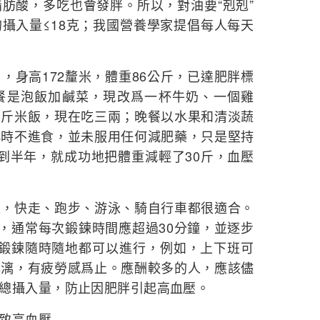
肪酸，多吃也會發胖。所以，對油要“剋剋”
攝入量≤18克；我國營養學家提倡每人每天
，身高172釐米，體重86公斤，已達肥胖標
餐是泡飯加鹹菜，現改爲一杯牛奶、一個雞
半斤米飯，現在吃三兩；晚餐以水果和清淡蔬
小時不進食，並未服用任何減肥藥，只是堅持
到半年，就成功地把體重減輕了30斤，血壓
來，快走、跑步、游泳、騎自行車都很適合。
式，通常每次鍛鍊時間應超過30分鐘，並逐步
，鍛鍊隨時隨地都可以進行，例如，上下班可
淋漓，有疲勞感爲止。應酬較多的人，應該儘
總攝入量，防止因肥胖引起高血壓。
致高血壓