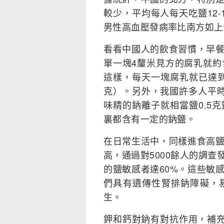
較少，平均每人每天吃鹽12
男性高血壓發病率比南方如上
看看中國人的飲食習慣，早
單一塊4釐米見方的腐乳就約
這樣，每天一塊腐乳就已達到
克）。另外，我國許多人平
味精的鈉離子就相當鹽0.5
裏都含有一定的鈉鹽。
在日常生活中，同樣進食高
高，通過對5000餘人的調查
的鹽敏感者達60%。這些敏
們具有遺傳性腎排鈉障礙，
生。
鉀和鈣對鈉有對抗作用，補充