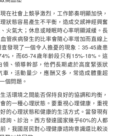
。現在社會上競爭激烈，工作節奏明顯加快，
心理狀態容易產生不平衡，造成交感神經興奮
速、火氣大；休息或睡眠時心率明顯減緩。長
，心血管疾病發生的比率會隨心率增加而直線上
查發現了一個令人擔憂的現象：35-45歲患
4%，而65-74歲年齡段只有15%-18%。這
白領、領導幹部，他們長期處於高度緊張狀
汽車，活動量少，應酬又多，常造成體重超
一個問題。
及生活環境之間能否保持良好的協調和均衡，
社會的一種心理狀態。要重視心理健康，重視
良好的心理狀態和健康的生活方式。當發現有
諮詢、診治。西方發達國家幾乎60%的人都
目前，我國居民對心理健康諮詢意識還比較淡