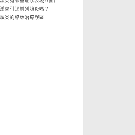
頭炎有哪些症狀表現?(圖)
淫會引起前列腺炎嗎？
頭炎的臨牀治療誤區