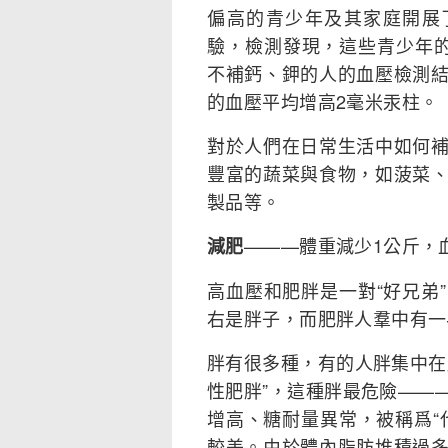
偏高的青少年及其家庭開展
驗，檢測發現，這些青少年
不補鈣、鉀的人的血壓檢測
的血壓平均增高2毫米汞柱。
對於人們在日常生活中如何
豐富的蔬菜與食物，如菠菜
製品等。
———體重減少1公斤，
減肥
高血壓和肥胖是一對“好兄弟
右是胖子，而肥胖人羣中有一
胖有很多種，有的人胖集中在
性肥胖”，這種胖最危險——
增高、糖耐量異常，被稱爲“
較差。由於體內脂肪堆積過