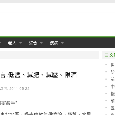
老人
綜合
疾病
孕
陰道
性包皮
老人保健
女性卵巢
懷孕
老人生活
兩性
分娩
糖尿病
老人飲食
減肥
癌症
美容
肝病
文
經期
性保養
老人心理
新生兒期
女性護理
老人疾病
整形
嬰兒期
胃病
老人健身
瑜伽
腎病
健身
泌尿科
男
陰
言:低鹽、減肥、減壓、限酒
期
生理
性疾病
老人用品
學前期
女性疾病
亞健康
老人護理
母嬰用品
肛腸科
急救自救
精神病
骨科
(圖)
前
耳鼻喉
腦病
心血管
中
時間: 2011-05-22
婦幼
慢
皮膚病
眼科
口腔科
關性
前
密殺手”
內科
睾
是東北地區，過去由於氣候寒冷，蔬菜、水果