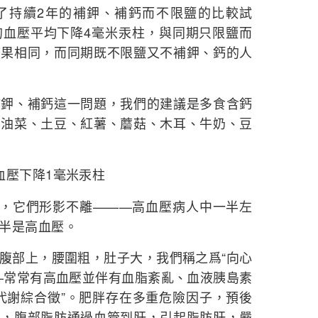
了持續2年的補鉀、補鈣而不限鹽的比較試
的血壓平均下降4毫米汞柱，與同期只限鹽而
結果相同，而同期既不限鹽又不補鉀、鈣的人
補鉀、補鈣這一問題，我們的建議是多食含鈣
、油菜、土豆、紅薯、蘑菇、木耳、牛奶、豆
血壓下降1毫米汞柱
”，它們形影不離———高血壓病人中一半左
半是高血壓。
腹部上，腰圍粗，肚子大，我們稱之爲“向心
—常常有高血壓並伴有血脂紊亂、血液胰島素
代謝綜合徵”。肥胖存在多重危險因子，預後
多，腹部脂肪通過血管到肝，引起脂肪肝，嚴