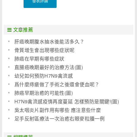
發表評論
文章推薦
肝癌晚期腹水抽水後能活多久？
骨質增生會出現哪些症狀呢
肺癌在早期有哪些症狀
直腸癌晚期最好的治療方法(圖)
幼兒如何預防H7N9禽流感
爲什麼痔瘡做了手術之後還會便血呢？
肺癌早期治癒的可能性(圖)
H7N9禽流感疫情再度蔓延 怎樣預防是關鍵!(圖)
吳太咽炎片副作用有哪些 應注意些什麼
足手反射區療法一次治癒右眼麥粒腫一例