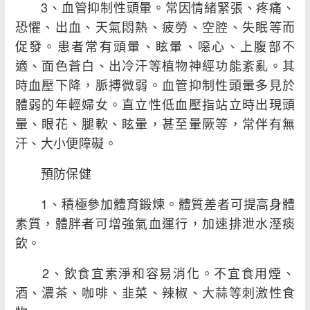
3、血管抑制性頭暈。常因情緒緊張、疼痛、
恐懼、出血、天氣悶熱、疲勞、空腔、失眠等而
促發。患者常有頭暈、眩暈、噁心、上腹部不
適、面色蒼白、出冷汗等植物神經功能紊亂。其
時血壓下降，脈搏微弱。血管抑制性頭暈多見於
體弱的年輕婦女。直立性低血壓指站立時出現頭
暈、眼花、腿軟、眩暈，甚至暈厥等，常伴有無
汗、大小便障礙。
預防保健
1、積極參加體育鍛煉。體質差者可提高身體
素質，體胖者可增強氣血運行，加速排泄水溼痰
飲。
2、飲食宜素淨和容易消化。不宜食用煙、
酒、濃茶、咖啡、韭菜、辣椒、大蒜等刺激性食