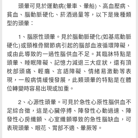
頭暈可見於運動病(暈車、暈船)、高血壓病、
貧血、腦動脈硬化、菸酒過量等，以下是幾種類
型的頭暈：
1、腦原性頭暈。見於腦動脈硬化(如基底動脈
硬化)或頸椎骨關節病引起的腦部血液循環障礙，
或由此導致的一過性腦供血不足。其臨牀特點是
頭暈、睡眠障礙、記憶力減退三大症狀，還有頂
枕部頭痛、輕癱、言語障礙、情緒易激動等表
現，一般病情緩慢發展，此類頭暈的特點是在體
位轉變時容易出現或加重。
2、心源性頭暈。可見於急性心原性腦供血不
足綜合徵，這是心臟停搏、陣發性心動過速、陣
發性心房纖顫、心室纖顫導致的急性腦缺血，可
表現頭暈、眼花、胃部不適、暈厥等。