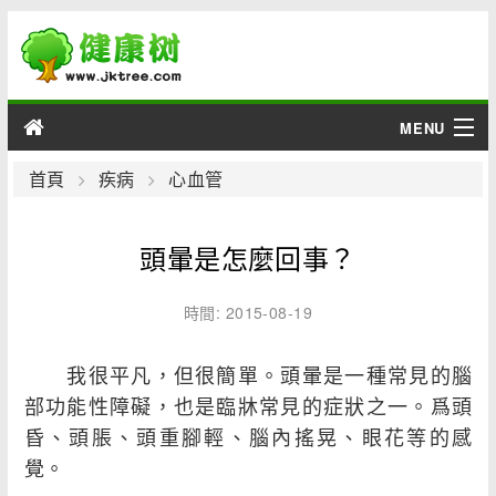
MENU
男性
首頁
疾病
心血管
女性
頭暈是怎麼回事？
育兒
時間: 2015-08-19
老人
我很平凡，但很簡單。頭暈是一種常見的腦
綜合
部功能性障礙，也是臨牀常見的症狀之一。爲頭
昏、頭脹、頭重腳輕、腦內搖晃、眼花等的感
疾病
覺。