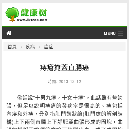
MENU
男性
首頁
疾病
癌症
女性
痔瘡掩蓋直腸癌
育兒
時間: 2013-12-12
老人
俗話說“十男九痔，十女十痔”。此話雖有些誇
綜合
張，但足以說明痔瘡的發病率是很高的。痔包括
內痔和外痔，分別指肛門齒狀線(肛門處的解剖結
疾病
構)上下兩側直腸上下靜脈叢曲張形成的團塊，曲