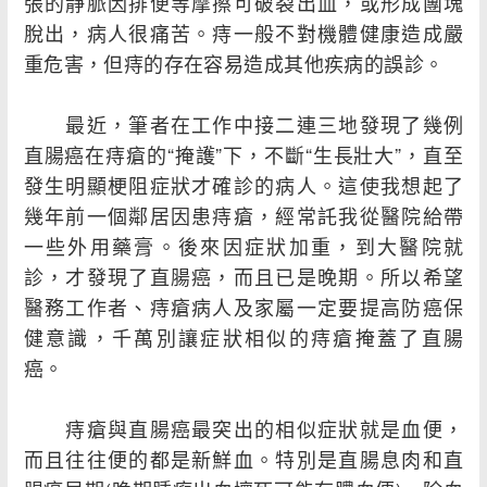
張的靜脈因排便等摩擦可破裂出血，或形成團塊
脫出，病人很痛苦。痔一般不對機體健康造成嚴
重危害，但痔的存在容易造成其他疾病的誤診。
最近，筆者在工作中接二連三地發現了幾例
直腸癌在痔瘡的“掩護”下，不斷“生長壯大”，直至
發生明顯梗阻症狀才確診的病人。這使我想起了
幾年前一個鄰居因患痔瘡，經常託我從醫院給帶
一些外用藥膏。後來因症狀加重，到大醫院就
診，才發現了直腸癌，而且已是晚期。所以希望
醫務工作者、痔瘡病人及家屬一定要提高防癌保
健意識，千萬別讓症狀相似的痔瘡掩蓋了直腸
癌。
痔瘡與直腸癌最突出的相似症狀就是血便，
而且往往便的都是新鮮血。特別是直腸息肉和直