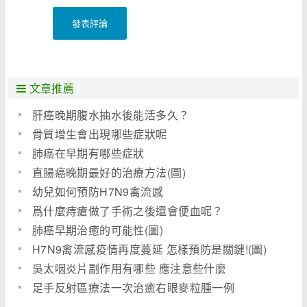
發表評論
文章推薦
肝癌晚期腹水抽水後能活多久？
骨質增生會出現哪些症狀呢
肺癌在早期有哪些症狀
直腸癌晚期最好的治療方法(圖)
幼兒如何預防H7N9禽流感
爲什麼痔瘡做了手術之後還會便血呢？
肺癌早期治癒的可能性(圖)
H7N9禽流感疫情再度蔓延 怎樣預防是關鍵!(圖)
吳太咽炎片副作用有哪些 應注意些什麼
足手反射區療法一次治癒右眼麥粒腫一例