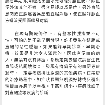
腸癌早期(晚期腫瘤出血壞死可能有膿血便)，除血
便外無其他不適，很容易誤以爲是痔。另外直腸
息肉或直腸癌容易壓迫直腸靜脈，使直腸靜脈血
液迴流受阻而繼發痔瘡。
在現有醫療條件下，有些惡性腫瘤並不可
怕，可怕的是不能早期發現。許多發生在結腸或
直腸的惡性腫瘤，如果能夠早期診斷、早期治
療，效果是非常令人滿意的。因此有便血的病
人，無論有沒有痔瘡，都應定期去醫院請醫生做
直腸或結腸鏡檢查。發現有痔瘡常有的血便等症
狀時，一定要考慮排除腸道的其他疾病。在痔瘡
的治療過程中，如症狀長期無明顯好轉或反覆出
現便血亦應予以重視。千萬別讓小小痔瘡耽誤了
對直腸癌等疾病的診斷。