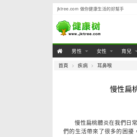
jktree.com 做你健康生活的好幫手
男性
女性
育兒
男性陽痿
女性乳房
男性早泄
準備懷
女性
男
首頁
疾病
耳鼻喉
男性不育
女性子宮
男性心理
女性
產後
男
慢性扁
男性飲食
女性飲食
男性用品
幼兒
女性
男
慢性扁桃體炎在我們日常生
們的生活帶來了很多的困擾