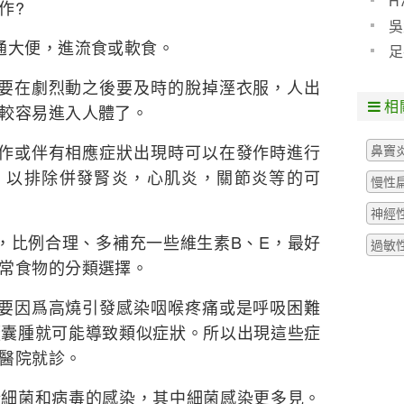
H
作?
預防
吳
大便，進流食或軟食。
些什
足
粒腫
在劇烈動之後要及時的脫掉溼衣服，人出
相
較容易進入人體了。
或伴有相應症狀出現時可以在發作時進行
鼻竇
，以排除併發腎炎，心肌炎，關節炎等的可
慢性
神經
比例合理、多補充一些維生素B、E，最好
過敏
常食物的分類選擇。
因爲高燒引發感染咽喉疼痛或是呼吸困難
厭囊腫就可能導致類似症狀。所以出現這些症
醫院就診。
菌和病毒的感染，其中細菌感染更多見。