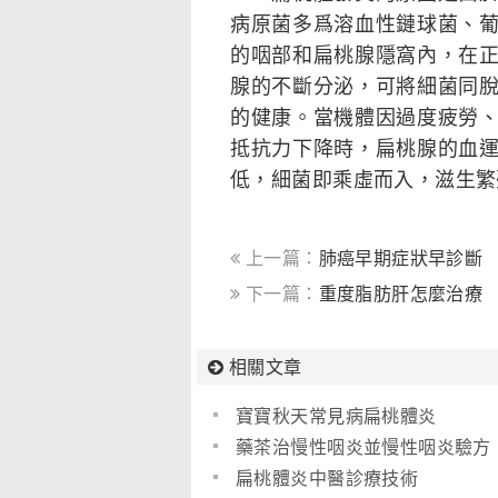
病原菌多爲溶血性鏈球菌、
的咽部和扁桃腺隱窩內，在
腺的不斷分泌，可將細菌同
的健康。當機體因過度疲勞
抵抗力下降時，扁桃腺的血
低，細菌即乘虛而入，滋生繁
上一篇：
肺癌早期症狀早診斷
下一篇：
重度脂肪肝怎麼治療
相關文章
寶寶秋天常見病扁桃體炎
藥茶治慢性咽炎並慢性咽炎驗方
扁桃體炎中醫診療技術