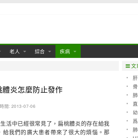
老人
綜合
疾病
孕
陰道
性包皮
老人保健
女性卵巢
懷孕
老人生活
兩性
分娩
糖尿病
老人飲食
減肥
癌症
美容
肝病
文
經期
性保養
老人心理
新生兒期
女性護理
老人疾病
整形
嬰兒期
胃病
老人健身
瑜伽
腎病
健身
泌尿科
肝
骨
桃體炎怎麼防止發作
期
生理
性疾病
老人用品
學前期
女性疾病
亞健康
老人護理
母嬰用品
肛腸科
急救自救
精神病
骨科
肺
耳鼻喉
腦病
心血管
直
時間: 2013-07-06
幼
皮膚病
眼科
口腔科
爲
活中已經很常見了，扁桃體炎的存在給我
血呢
內科
肺
，給我們的廣大患者帶來了很大的煩惱。那