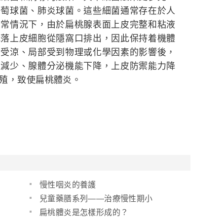
葡萄球菌、肺炎球菌。這些細菌通常存在於人
正常情況下，由於扁桃腺表面上皮完整和粘液
脫落上皮細胞從隱窩口排出，因此保持着機體
、受涼、局部受到物理或化學因素的影響後，
運減少、腺體分泌機能下降，上皮防禦能力降
殖，致使扁桃體炎。
慢性咽炎的養護
兒童藥膳系列――治療慢性期小
兒扁桃體炎藥膳
扁桃體炎是怎樣形成的？