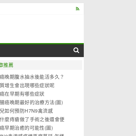
章推薦
癌晚期腹水抽水後能活多久？
質增生會出現哪些症狀呢
癌在早期有哪些症狀
腸癌晚期最好的治療方法(圖)
兒如何預防H7N9禽流感
什麼痔瘡做了手術之後還會便
？
癌早期治癒的可能性(圖)