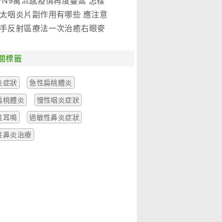
7N9禽流感疫情再度蔓延 怎樣
是關鍵!(圖)
太咽炎片副作用有哪些 應注意
麼
手反射區療法一次治癒右眼麥
一例
關標籤
炎症狀
急性扁桃體炎
扁桃體炎
慢性咽炎症狀
性耳鳴
過敏性鼻炎症狀
性鼻炎治療