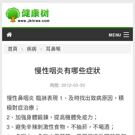
MENU
男性
首頁
疾病
耳鼻喉
女性
慢性咽炎有哪些症狀
育兒
時間: 2012-03-30
老人
慢性鼻咽炎 臨牀表現 1、及時找出致病原因，積
極對症治療；
綜合
2、加強身體鍛鍊，提高機體免疫力；
疾病
3、避免辛辣刺激性食物，不抽菸，不喝酒；