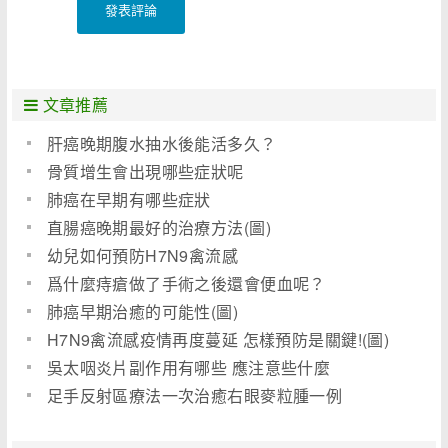
發表評論
文章推薦
肝癌晚期腹水抽水後能活多久？
骨質增生會出現哪些症狀呢
肺癌在早期有哪些症狀
直腸癌晚期最好的治療方法(圖)
幼兒如何預防H7N9禽流感
爲什麼痔瘡做了手術之後還會便血呢？
肺癌早期治癒的可能性(圖)
H7N9禽流感疫情再度蔓延 怎樣預防是關鍵!(圖)
吳太咽炎片副作用有哪些 應注意些什麼
足手反射區療法一次治癒右眼麥粒腫一例