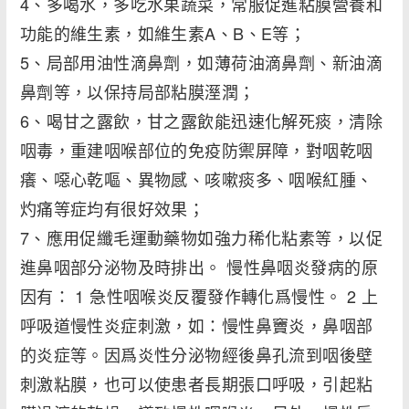
4、多喝水，多吃水果蔬菜，常服促進粘膜營養和
功能的維生素，如維生素A、B、E等；
5、局部用油性滴鼻劑，如薄荷油滴鼻劑、新油滴
鼻劑等，以保持局部粘膜溼潤；
6、喝甘之露飲，甘之露飲能迅速化解死痰，清除
咽毒，重建咽喉部位的免疫防禦屏障，對咽乾咽
癢、噁心乾嘔、異物感、咳嗽痰多、咽喉紅腫、
灼痛等症均有很好效果；
7、應用促纖毛運動藥物如強力稀化粘素等，以促
進鼻咽部分泌物及時排出。 慢性鼻咽炎發病的原
因有： 1 急性咽喉炎反覆發作轉化爲慢性。 2 上
呼吸道慢性炎症刺激，如：慢性鼻竇炎，鼻咽部
的炎症等。因爲炎性分泌物經後鼻孔流到咽後壁
刺激粘膜，也可以使患者長期張口呼吸，引起粘