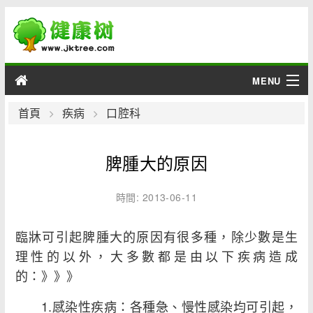
MENU
男性
首頁
疾病
口腔科
女性
脾腫大的原因
育兒
時間: 2013-06-11
老人
臨牀可引起脾腫大的原因有很多種，除少數是生
綜合
理性的以外，大多數都是由以下疾病造成
的：》》》
疾病
1.感染性疾病：各種急、慢性感染均可引起，