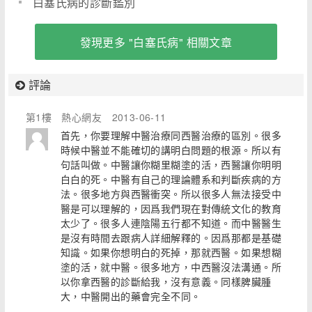
白塞氏病的診斷鑑別
發現更多 "白塞氏病" 相關文章
評論
第1樓
熱心網友
2013-06-11
首先，你要理解中醫治療同西醫治療的區別。很多
時候中醫並不能確切的講明白問題的根源。所以有
句話叫做。中醫讓你糊里糊塗的活，西醫讓你明明
白白的死。中醫有自己的理論體系和判斷疾病的方
法。很多地方與西醫衝突。所以很多人無法接受中
醫是可以理解的，因爲我們現在對傳統文化的教育
太少了。很多人連陰陽五行都不知道。而中醫醫生
是沒有時間去跟病人詳細解釋的。因爲那都是基礎
知識。如果你想明白的死掉，那就西醫。如果想糊
塗的活，就中醫。很多地方，中西醫沒法溝通。所
以你拿西醫的診斷給我，沒有意義。同樣脾臟腫
大，中醫開出的藥會完全不同。