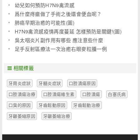
幼兒如何預防H7N9禽流感
爲什麼痔瘡做了手術之後還會便血呢？
肺癌早期治癒的可能性(圖)
H7N9禽流感疫情再度蔓延 怎樣預防是關鍵!(圖)
吳太咽炎片副作用有哪些 應注意些什麼
足手反射區療法一次治癒右眼麥粒腫一例
相關標籤
牙周炎症狀
牙髓炎症狀
口腔潰瘍原因
口腔潰瘍治療
口腔潰瘍維生素
口腔潰瘍
白塞氏病
口臭的原因
牙齒鬆動原因
牙齒鬆動治療
牙齦萎縮原因
牙齦萎縮治療