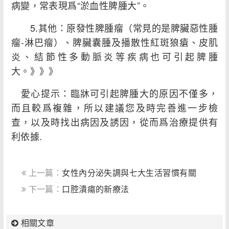
病變，常表現爲“淤血性脾腫大”。
5.其他：原發性脾腫瘤（常見的是脾臟惡性腫
瘤-淋巴瘤）、脾臟囊腫及播散性紅斑狼瘡、皮肌
炎、結節性多動脈炎等疾病也可引起脾腫
大。》》》
愛心提示：臨牀可引起脾腫大的原因不僅多，
而且較爲複雜，所以建議您及時完善進一步檢
查，以及時找出病因及誘因，從而爲治療提供有
利依據.
上一篇：
女性內分泌失調與七大生活習慣有關
下一篇：
口腔潰瘍的新療法
相關文章