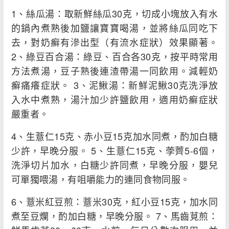
1、絲瓜湯：取新鮮絲瓜30克，切成小塊放入有水
的鍋內煮熟後加鹽讓寶寶喝湯，並將絲瓜同吃下
去，對奶癬有滲出型（有流水症狀）效果顯著。
2、綠豆百合湯：綠豆、百合各30克，按平時常用
方法煮湯，豆子熟後連渣帶湯一同飲用。減輕奶
癬痛癢症狀。 3、泥鰍湯：新鮮泥鰍30克洗淨放
入水中煮熟，湯汁加少許鹽飲用，適用奶癬症狀
嚴重者。
4、生薏仁15克、赤小豆15克加水同煮，酌加白糖
少許，早晚分服。 5、生薏仁15克、荸薺5-6個，
洗淨切片加水，白糖少許同煮，早晚分服，嬰兒
可單獨喂湯，有咀嚼能力的連同食物同服。
6、薏米紅豆煎：薏米30克，紅小豆15克，加水同
煮至豆爛，酌加白糖，早晚分服。 7、馬齒莧煎：