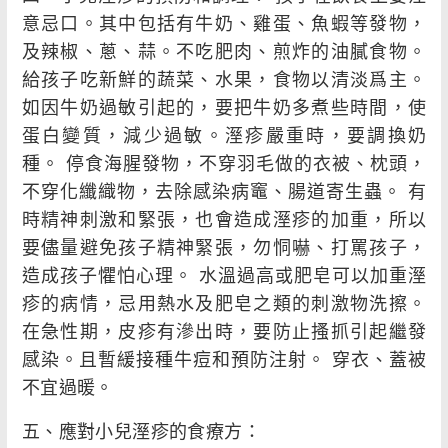
意忌口。其中包括有牛奶、雞蛋、魚蝦等發物，
及辣椒、蔥、蒜。不吃肥肉、煎炸的油膩食物。
給孩子吃新鮮的蔬菜、水果，食物以清淡爲主。
如因牛奶過敏引起的，要把牛奶多煮些時間，使
蛋白變質，減少過敏。溼疹嚴重時，要調換奶
種。 停食海腥發物，不穿羽毛做的衣被、枕頭，
不穿化纖織物，去除感染病竈、腸道寄生蟲。 有
時精神刺激和緊張，也會造成溼疹的加重，所以
要儘量避免孩子精神緊張，勿恫嚇、打罵孩子，
造成孩子懼怕心理。 水溫過高或肥皂可以加重溼
疹的病情，忌用熱水及肥皂之類的刺激物洗擦。
在急性期，皮疹有滲出時，要防止搔抓引起繼發
感染。且暫緩接種牛痘和預防注射。 穿衣、蓋被
不宜過暖。
五、應對小兒溼疹的食療方：