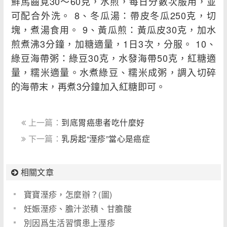
鮮馬齒莧30～60克，水煎，每日分數次服用，並
可配合外洗。 8、冬瓜湯：帶皮冬瓜250克，切
塊，煮湯食用。 9、黃瓜煎：黃瓜皮30克，加水
煎煮沸3分鐘，加糖適量，1日3次，分服。 10、
綠豆海帶粥：綠豆30克，水發海帶50克，紅糖適
量，糯米適量。水煮綠豆、糯米成粥，調入切碎
的海帶末，再煮3分鐘加入紅糖即可。
上一篇：
到底胃癌患者吃什麼好
下一篇：
乳房起“溼疹”當心是癌症
相關文章
寶寶溼疹，怎麼辦？(圖)
妊娠溼疹、膽汁淤積、甘膽酸
別因爲生活習慣患上溼疹