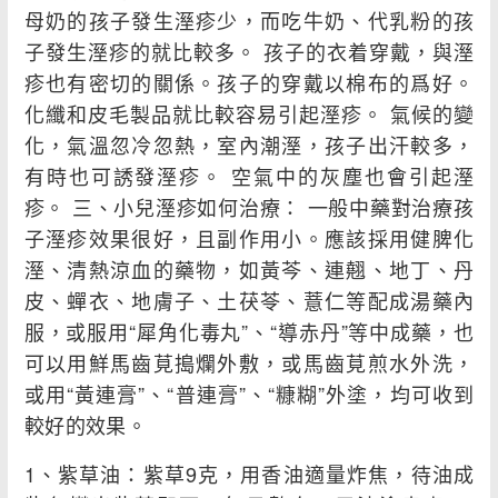
母奶的孩子發生溼疹少，而吃牛奶、代乳粉的孩
子發生溼疹的就比較多。 孩子的衣着穿戴，與溼
疹也有密切的關係。孩子的穿戴以棉布的爲好。
化纖和皮毛製品就比較容易引起溼疹。 氣候的變
化，氣溫忽冷忽熱，室內潮溼，孩子出汗較多，
有時也可誘發溼疹。 空氣中的灰塵也會引起溼
疹。 三、小兒溼疹如何治療： 一般中藥對治療孩
子溼疹效果很好，且副作用小。應該採用健脾化
溼、清熱涼血的藥物，如黃芩、連翹、地丁、丹
皮、蟬衣、地膚子、土茯苓、薏仁等配成湯藥內
服，或服用“犀角化毒丸”、“導赤丹”等中成藥，也
可以用鮮馬齒莧搗爛外敷，或馬齒莧煎水外洗，
或用“黃連膏”、“普連膏”、“糠糊”外塗，均可收到
較好的效果。
1、紫草油：紫草9克，用香油適量炸焦，待油成