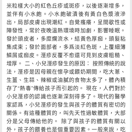
米粒樣大小的紅色丘疹或斑疹，以後逐漸增多，
並伴有小水皰。小水皰破潰後有黃白色漿液滲
出，局部皮膚出現潮紅。自覺瘙癢，呈間歇性或
陣發性，常於夜晚溫熱環境時加劇，影響睡眠。
發於頭皮者，多糜爛流水，結黃色厚痂，頭髮粘
集成束；發於面部者，多爲淡紅色斑，上覆細薄
鱗屑或痂皮。溼疹反覆不愈還可見到皮膚粗糙、
增厚。 二、小兒溼疹發生的原因： 按照傳統的說
法，溼疹是因母親在懷孕或餵奶期間，吃大蔥、
生薑、生蒜、辣椒或油膩的食物太多了，體內積
存了“熱毒”傳給孩子而引起的。 現在，人們對於
小兒溼疹的認識也逐漸深刻得多了。現代的醫學
家認爲，小兒溼疹的發生與孩子的體質有密切的
關係。有這種體質的，叫先天性過敏體質，大部
分是父母傳給他的。 除了與孩子的體質有關以
外，孩子的餵養也是個重要因素。一般來說，吃