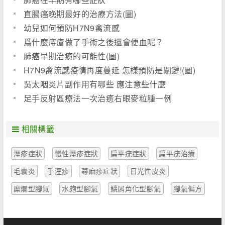
直腸癌晚期最好的治療方法(圖)
幼兒如何預防H7N9禽流感
爲什麼痔瘡做了手術之後還會便血呢？
肺癌早期治癒的可能性(圖)
H7N9禽流感疫情再度蔓延 怎樣預防是關鍵!(圖)
吳太咽炎片副作用有哪些 應注意些什麼
足手反射區療法一次治癒右眼麥粒腫一例
相關標籤
溼疹症狀
慢性溼疹症狀
扁平疣症狀
扁平疣治療
毛囊炎
手溼疹
蕁麻疹症狀
日光性皮炎
糜爛型腳氣
水皰型腳氣
鱗屑角化型腳氣
腳氣偏方