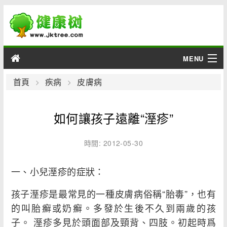
MENU
男性
首頁
疾病
皮膚病
女性
如何讓孩子遠離“溼疹”
育兒
時間: 2012-05-30
老人
一、小兒溼疹的症狀：
綜合
孩子溼疹是最常見的一種皮膚病俗稱“胎毒”，也有
疾病
的叫胎癬或奶癬。多發於生後不久到兩歲的孩
子。 溼疹多見於頭面部及頸背、四肢。初起時爲