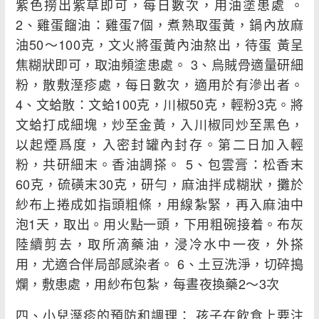
紫色撈出紫草即可，每日數次，用油塗患處 。
2、雞蛋餾油：雞蛋7個，煮熟取蛋黃，鍋內放麻
油50～100克，文火將蛋黃內油熬出，待蛋 黃呈
焦糊狀即可，取油頻塗患處。 3、烏賊骨適量研細
粉，散敷溼疹處，每日數次，適用於有滲出者。
4、文蛤散：文蛤100克，川椒50克，輕粉3克。將
文蛤打成細塊，炒至金黃，入川椒同炒至黑色，
以起煙爲度，入密封罐內封存。第二日加入輕
粉，共研細末。香油調搽。 5、包雲膏：松香末
60克，硫磺末30克，研勻，麻油拌成糊狀，攤於
紗布上捲成如指頭粗條，用線紮緊，再入麻油中
泡1天，取出。用火點一頭，下用粗碗接着。布灰
陸續剪去，取所滴藥油，浸冷水中一夜，外搽
用，尤適合伴局部感染者。 6、土豆洗淨，切碎搗
爛，敷患處，用紗布包紮，每晝夜換藥2～3次
四、小兒溼疹的預防和調理： 孩子在飲食上要注