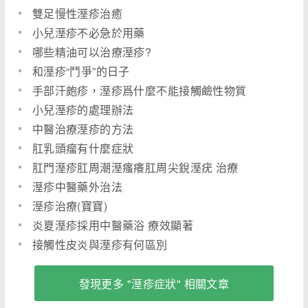
雙足慢性溼疹治癒
小兒溼疹不必急於用藥
哪些精油可以治療溼疹?
和溼疹“鬥爭”的日子
手部汗皰疹，溼疹爲什麼不能接觸鹼性物質
小兒溼疹的處理辦法
中醫治療溼疹的方法
肛乳頭瘤有什麼症狀
肛門溼疹肛周潮溼瘙癢肛周尖銳溼疣 治療
溼疹中醫藥外治法
溼疹治療(寶寶)
炎夏溼疹採用中醫藥浴 療效顯著
接觸性皮炎與溼疹有何區別
發現更多 "溼疹症狀" 相關文章