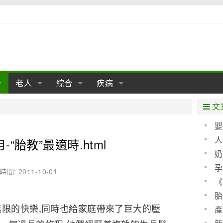
老人
綜合
疾病
孕
陰道
性包皮
老人保健
女性卵巢
懷孕
老人生活
兩性
分娩
糖尿病
老人飲食
減肥
癌症
美容
肝病
文
經期
性保養
老人心理
新生兒期
女性護理
老人疾病
整形
嬰兒期
胃病
老人健身
瑜伽
腎病
健身
泌尿科
嬰
聖 
人
-“胎教”最適時.html
期
生理
性疾病
老人用品
學前期
女性疾病
亞健康
老人護理
母嬰用品
肛腸科
急救自救
精神病
骨科
算方
奶
耳鼻喉
腦病
心血管
孕
時間: 2011-10-01
《
皮膚病
眼科
口腔科
(圖)
胎
無限的快樂,同時也給家庭帶來了巨大的壓
內科
產