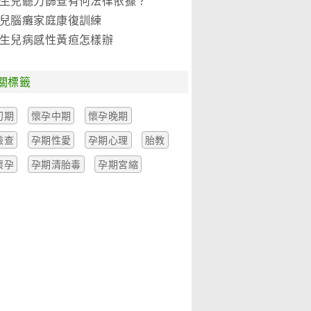
生兒聽力篩查有何法律依據？
兒腦癱家庭康復訓練
生兒病感性黃疸怎樣辦
關標籤
初期
懷孕中期
懷孕晚期
檢查
孕期性愛
孕期心理
胎教
懷孕
孕期清胎毒
孕期宮縮