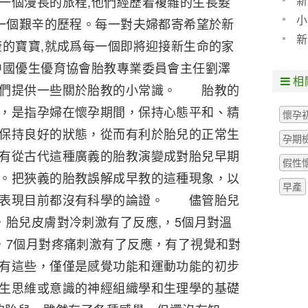
新
一個漫長的旅程,他們經歷着複雜的生長髮
小
是一個艱辛的歷程。每一對夫婦都寄希望於新
新
康的寶寶,就成爲每一個即將迎接新生命的家
中國優生優育協會胎教專業委員會主任劉澤
相
媽們提供一些關於胎教的小常識。 胎教的
，是指孕婦在懷孕期間，保持心態平和、精
懷孕
保持良好的狀態，從而有利於胎兒的正常生
孕期
有從古代這種廣義的胎教演變成對胎兒早期
假性
。把狹義的胎教誤解成早教的這種現象，以
早產
的表現目前都沒有科學的論證。 儘管胎兒
，胎兒皮膚對冷刺激有了反應,，5個月對溫
，7個月對疼痛刺激有了反應，有了視覺和對
有這些，僅僅是感覺功能和運動功能的初步
生思維或意識的神經組織學和生理學的基礎