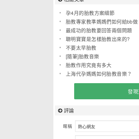
孕4月的胎教方案細節
胎教專家教準媽媽們如何給bb做
胎教(圖)
最成功的胎教要回答兩個問題
聰明寶寶是怎樣胎教出來的?
不要太早胎教
[隨筆]胎教音樂
胎教作用究竟有多大
上海代孕媽媽如何胎教音樂？
發現
評論
暱稱