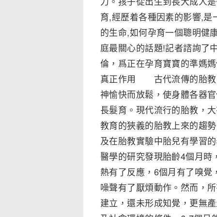
力。孩子從出生到長大成人是
育,經歷着各種因素的影響,
的生命,如何孕育一個聰明健
庭最關心的話題!記者諮詢了
倫，爲正在孕育寶寶的準媽
真正作用 古代流傳的胎教
神愉快而放鬆，使身體各器官
長髮育。現代流行的胎教，大
教育的狹義的胎教上來的趨勢
及在胎教實驗中胎兒有學習
醫學的研究發現胎齡4個月時
熱有了反應，6個月有了嗅覺
噪聲有了厭煩動作。然而，所
建立，還未形成知覺，更無產