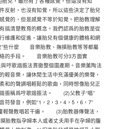
月的胎兒，雖然有了各種感覺，但還沒有知
件反射，也沒有知覺，所以這些決定了胎兒
感覺的，但是感覺不等於知覺。把胎教理解
有搞清楚教育的概念。我們認爲的胎教是從
行維護和促進，讓胎兒有個健康的體格和網
教”些什麼 音樂胎教、撫摸胎教等等都屬
網絡的手段。 音樂胎教可分3方面實
法與哼歌諧振法貫徹整個圍產期。音樂薰陶法
的輕音樂，讓休閒生活中充滿優美的樂聲，
柔和的聲調唱輕鬆的歌曲，同時想像胎兒正
諧振稱爲哼歌諧振法。 (2)父教子“唱”
符發音，例如“1，2，3，4，5，6，7”
。反覆輕聲教唱若干遍。 (3)胎教器傳聲法，
摸胎教指孕婦本人或者丈夫用手在孕婦的腹