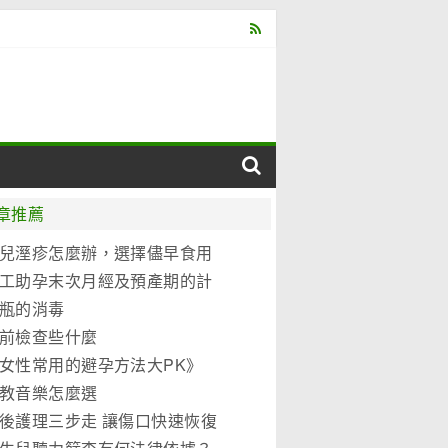
章推薦
兒溼疹怎麼辦，選擇儘早食用
元優博
工助孕末次月經及預產期的計
法
瓶的消毒
前檢查些什麼
女性常用的避孕方法大PK》
教音樂怎麼選
後護理三步走 讓傷口快速恢復