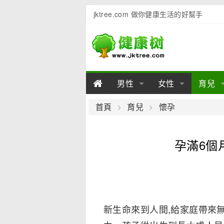
jktree.com 做你健康生活的好幫手
男性
女性
育兒
男性陽痿
女性乳房
男性早泄
準備懷
女性
男
首頁
育兒
懷孕
男性不育
女性子宮
男性心理
女性
產後
男
孕滿6個月
男性飲食
女性飲食
男性用品
幼兒
女性
男
新生命來到人間,給家庭帶來