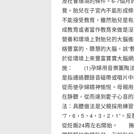
及社會環境的條件。6-7個
覺。胎兒在子宮內不能形成條
不能接受教育，雖然胎兒是有
成教育或者當作教育來做是沒
營養和環境上對胎兒的大腦進
絡豐富的、聰慧的大腦。該“
於從環境上來豐富寶寶大腦
施： (1)孕婦用音樂薰陶
是指通過聽錄音磁帶或唱片中
從而使孕婦精神愉悅。母親用
在靜聽，從而達到愛子心音的
法：具體做法是父親採用練習音
“7，6，5，4，3，2，1”
從妊娠24周左右開始。 撫