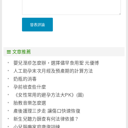
發表評論
文章推薦
嬰兒溼疹怎麼辦，選擇儘早食用聖 元優博
人工助孕末次月經及預產期的計算方法
奶瓶的消毒
孕前檢查些什麼
《女性常用的避孕方法大PK》(圖)
胎教音樂怎麼選
產後護理三步走 讓傷口快速恢復
新生兒聽力篩查有何法律依據？
小兒腦癱家庭康復訓練