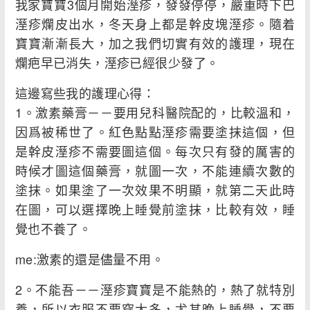
我家寶寶3個月開始溼疹，發發停停，嚴重時下巴
溼疹爛皮出水，冬天身上都是幹皮塊溼疹。隨着
寶寶漸漸長大，加之我們切實有效的護理，現在
爛疤早已消失，溼疹已經很少發了。
這邊寫些我的護理心得：
1。激素藥膏－－要用兒科醫院配的，比較溫和，
因爲被稀世了。紅色點點溼疹需要塗抹這個，但
是幹皮溼疹不需要圖這個。每次只有發的厲害的
時候才圖這個藥膏，就圖一次，不能連續次數的
塗抹。如果塗了一次效果不明顯，就第二天此時
在圖，可以選擇晚上睡覺前塗抹，比較有效，睡
覺也不養了。
me:激素的還是儘量不用。
2。不能吾－－溼疹寶寶是不能熱的，熱了就特別
養，所以衣服不要穿太多，尤其晚上睡覺，不要