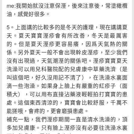
me:我開始就沒注意保溼，後來注意後，常塗橄欖
油，感覺好很多。
5。上面講的比較多的是冬天的護理，現在講講夏
天。夏天寶寶溼疹會有所改善，冬天是最厲害
的。但是夏天溼疹更容易癢，因爲天氣熱的關
係。另外夏天一般不會出現幹皮溼疹，至少我們
沒有出現過，天氣潮溼的關係吧。溼疹寶寶夏天
洗澡可以用兒科醫院配的兒膚康中草藥洗濟（是
叫這個吧，好久沒用記不清了），在洗澡水裏面
滴一些泡澡。如果身上臉上有嚴重的紅疹子（面
積大），可以用布直接沾藥液輕輕拍打寶寶的患
處。這個東西清涼的，寶寶會比較舒服，千萬不
能搓哦，會疼的，更會磨損患處。
補充一點，我們溼疹期間一直是清水洗澡的，頂
多加兒膚康。只有臉上溼疹沒有必要往洗澡水裏