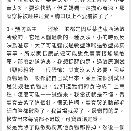
蓋太多，要涼快點，但是媽媽一定擔心着涼，那
麼穿棉被睡袋睡覺。胸口以上不要覆被子了。
3。預防爲主－－溼疹一般都是因爲某些東西過敏
所致的，它是人體過敏的一種反映，小的時候反
映爲溼疹，大了可能變成過敏型哮喘過敏型鼻菸
等等。所以家長應該儘可能避免寶寶接觸過敏
原。那麼說道這裏，我想提醒的是，過敏原測試
（頸部粗針－－很恐怖）其實沒太大必要，因爲
食物過敏一般都能自己試出來，並且這個測試只
是測幾種食物原，要知道我們的食物成千上萬
種，怎麼可能一一試過來。我當初就是不懂，帶
寶寶去紮了這個針，很恐怖啊，寶寶哭的臉部毛
細血管都破裂了，我當場就哭了 。最鬱悶的是，
檢查出來每隔都不過敏，可寶寶還是發。
於是我除了低敏奶粉其他食物都停掉，然後一個