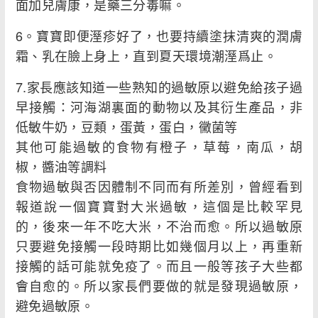
面加兒膚康，是藥三分毒嘛。
6。寶寶即便溼疹好了，也要持續塗抹清爽的潤膚
霜、乳在臉上身上，直到夏天環境潮溼爲止。
7.家長應該知道一些熟知的過敏原以避免給孩子過
早接觸：河海湖裏面的動物以及其衍生產品，非
低敏牛奶，豆類，蛋黃，蛋白，黴菌等
其他可能過敏的食物有橙子，草莓，南瓜，胡
椒，醬油等調料
食物過敏與否因體制不同而有所差別，曾經看到
報道說一個寶寶對大米過敏，這個是比較罕見
的，後來一年不吃大米，不治而愈。所以過敏原
只要避免接觸一段時期比如幾個月以上，再重新
接觸的話可能就免疫了。而且一般等孩子大些都
會自愈的。所以家長們要做的就是發現過敏原，
避免過敏原。