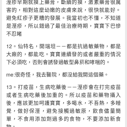
溼疹早期就摸上藥膏，斷續的摸，激素藥膏很厲
害的，相對這麼幼嫩的皮膚來說，很快就能好。
避免紅疹子更糟的發展。我當初也不懂，不知道
是溼疹，所以錯過了最佳治療時期，寶寶下巴慘
不忍睹
12。仙特名，開瑞坦－－都是抗過敏藥物，都是
大廠的，都能吃。寶寶連續發的或者嚴重的情況
下必須吃，否則會誘發過敏型鼻菸和哮喘的。
me:很奇怪，我去醫院，都沒給我開這個藥。
13。打疫苗，生病吃藥後－－溼疹會在打完疫苗
或者生病吃藥後加重的。所以疫苗和藥物攝入
後，應該更加呵護寶寶，多喝水，不吾熱，多睡
覺，做好保溼，避免接觸過敏原，飲食儘量簡
單，不食用添加劑過多的食物，不要添加新食
物。