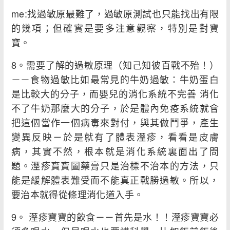
me:找過敏原最難了，過敏原測試也只能找出有限
的幾項；但確實是要多注意觀察，特別是對寶
寶。
8。需要了解的過敏原理（知己知彼百戰不殆！）
－－食物過敏比如最常見的牛奶過敏：牛奶蛋白
是比較大的分子，而嬰兒的消化系統不完善 消化
不了牛奶那麼大的分子，於是體內免疫系統就會
把這個當作一個病毒來對付，與其做鬥爭，產生
變異反映－於是就有了體表溼疹，看看是皮膚
病，其實不然，根本就是消化系統裏面出了問
題。溼疹寶寶圖藥膏只是治標不治本的方法，只
能是緩解體表難受而不能真正戰勝過敏。所以，
要治本就得從條理消化道入手。
9。 溼疹寶寶的飲食－－首先是水！！溼疹寶寶必