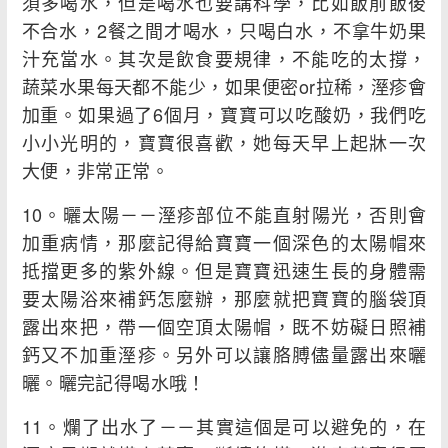
須多喝水，但是喝水也要講科學，比如飯前飯後
不合水，2餐之間才喝水，只喝白水，不拿牛奶果
汁充當水。其次是飲食要規律，不能吃的太撐，
蔬菜水果每天都不能少，如果便密or拉稀，溼疹會
加重。如果過了6個月，寶寶可以吃酸奶，我們吃
小小光明的，寶寶很喜歡，她每天早上起牀一次
大便，非常正常。
10。曬太陽－－溼疹部位不能直射陽光，否則會
加重病情，那麼記得給寶寶一個深色的太陽帽來
抵擋更多的紫外線。但是寶寶迅速生長的身體需
要太陽浴來補鈣怎麼辦，那麼就把寶寶的腦袋頂
露出來把，帶一個空頂太陽帽，既不妨礙日照補
鈣又不加重溼疹。另外可以讓胳膊儘量露出來曬
曬。曬完記得喝水哦！
11。爛了出水了－－其實這個是可以避免的，在