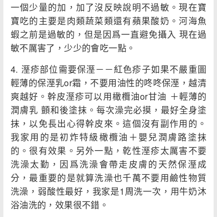
一個少量的加，加了沒反映說明不過敏。現在寶
寶吃的主要是肉類蔬菜類還有蘋果酸奶。河海魚
蝦之前是過敏的，但是因爲一直避免攝入 現在過
敏不厲害了，少少的會吃一點。
4. 溼疹部位需要保溼－－紅色疹子如果不嚴重圖
輕薄的保溼乳or霜，不要用油性的咚咚保溼，越清
爽越好。幹皮溼疹可以用橄欖油or甘油 ＋輕薄的
潤膚乳 顫和後塗抹。每次澡完必摸，最好全身塗
抹，以免長出心得幹皮來。這個沒有副作用的。
我家用的是初炸特級橄欖油＋嬰兒潤膚路塗抹
的。很有效果。另外一點，乾性溼疹太厲害不要
洗澡太勤，因爲洗澡會帶走皮膚的天然保溼成
分，最重要的是就算洗澡也千萬不要用鹼性物質
洗澡，弱酸性最好，我家是1周洗一次，用牛奶沐
浴油洗的，效果很不錯。