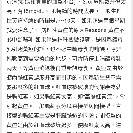
黃疸(媽媽和寶寶的血型不合)。 3.黃疸指數升得太
高，有15mg/dL。 4.持續的時間太長，一般生理
性黃疸持續的時間是7～10天，如果超過兩個星期
就要注意了。 病理性黃疸的原因Reasons 黃疸不
必中斷哺乳 如果經過種種檢驗證實，是因爲餵母
乳引起黃疸的話，也不必中斷母乳的哺餵，除非
指數高到需要換血的地步，可暫時停止哺餵母乳
兩天，等黃疸消退後再重新餵母乳。 黃疸是由於
體內膽紅素濃度升高而引起的。因爲新生兒不需
要那麼多的紅血球。紅血球被破壞的代謝產物就
是膽紅素，如果膽紅素太高，即“高膽紅素症”，會
引起黃疸。一般膽紅素分爲直接型與間接型，直
接型的膽紅素主要是肝臟膽道的問題；間接型的
黃疸是由於紅血球破壞過多，使膽紅素太高，這