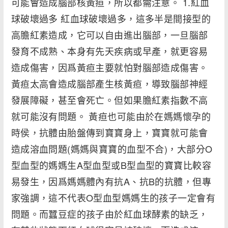
可能會造成腦部核黃疸，所以都需注意。 1.紅血
球破壞過多 紅血球破壞過多，這多半是間接型的
高膽紅素造成，它可以自由進出腦部，一旦腦部
發育不成熟、本身有先天疾病或早產，就更容易
造成傷害，因爲黃疸主要就怕對腦部造成傷害。
黃疸太高會造成腦部產生核黃疸，導致腦部神經
發展障礙，甚至會死亡。但如果膽紅素指數不高
就可能沒有問題。 黃疸也可能由於在媽媽懷孕的
時侯，抗體由胎盤傳到寶寶身上，寶寶就可能會
造成溶血問題(媽媽與寶寶的血型不合)，大部分O
型血型的媽媽生A型血型或B型血型的寶寶比較容
易發生，因爲媽媽體內有抗A、抗B的抗體，但專
家強調，這不代表O型血型媽媽生的孩子一定會有
問題。而蠶豆症的孩子由於紅血球酵素的缺乏，