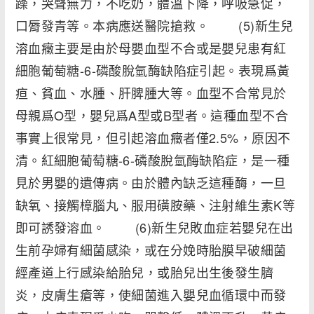
躁，哭聲無力，不吃奶，體溫下降，呼吸急促，
口脣發青等。本病應送醫院搶救。 (5)新生兒
溶血癥主要是由於母嬰血型不合或是嬰兒患有紅
細胞葡萄糖-6-磷酸脫氫酶缺陷症引起。表現爲黃
疸、貧血、水腫、肝脾腫大等。血型不合常見於
母親爲O型，嬰兒爲A型或B型者。這種血型不合
事實上很常見，但引起溶血癥者僅2.5%，原因不
清。紅細胞葡萄糖-6-磷酸脫氫酶缺陷症，是一種
見於男嬰的遺傳病。由於體內缺乏這種酶，一旦
缺氧、接觸樟腦丸、服用磺胺藥、注射維生素K等
即可誘發溶血。 (6)新生兒敗血症若嬰兒在出
生前孕婦有細菌感染，或在分娩時胎膜早破細菌
經產道上行感染給胎兒，或胎兒出生後發生臍
炎，皮膚生瘡等，使細菌進入嬰兒血循環中而發