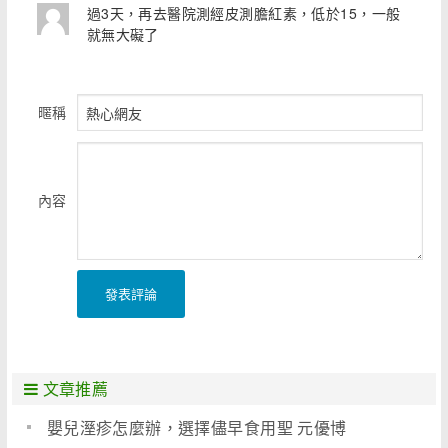
過3天，再去醫院測經皮測膽紅素，低於15，一般
就無大礙了
暱稱
內容
發表評論
文章推薦
嬰兒溼疹怎麼辦，選擇儘早食用聖 元優博