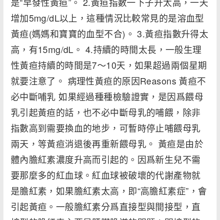
是“早發性黃疸”。 2.黃疸指數一下子升太高，一天
增加5mg/dL以上，這種情況比較常見的是溶血型
黃疸(媽媽和寶寶的血型不合)。 3.黃疸指數升得太
高，有15mg/dL。 4.持續的時間太長，一般生理
性黃疸持續的時間是7～10天，如果超過兩個星期
就要注意了。 病理性黃疸的原因Reasons 黃疸不
必中斷哺乳 如果經過種種檢驗證實，是因爲餵母
乳引起黃疸的話，也不必中斷母乳的哺餵，除非
指數高到需要換血的地步，可暫時停止哺餵母乳
兩天，等黃疸消退後再重新餵母乳。 黃疸是由於
體內膽紅素濃度升高而引起的。因爲新生兒不需
要那麼多的紅血球。紅血球被破壞的代謝產物就
是膽紅素，如果膽紅素太高，即“高膽紅素症”，會
引起黃疸。一般膽紅素分爲直接型與間接型，直