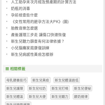
人工助孕末次月經及預產期的計算方法
奶瓶的消毒
孕前檢查些什麼
《女性常用的避孕方法大PK》(圖)
胎教音樂怎麼選
產後護理三步走 讓傷口快速恢復
新生兒聽力篩查有何法律依據？
小兒腦癱家庭康復訓練
新生兒病感性黃疸怎樣辦
相關標籤
母乳餵養技巧
新生兒黃疸
新生兒體溫過低
新生兒護理
新生兒吐奶
新生兒打嗝
新生兒便祕
新生兒體溫
新生兒大便
新生兒聽力
餵奶規律
新生兒臍帶護理