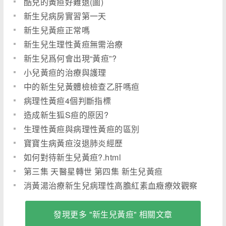
酷兒的黃疸好難退(圖)
新生兒病房實習第一天
新生兒黃疸正常嗎
新生兒生理性黃疸無需治療
新生兒爲何會出現“黃疸”?
小兒黃疸的治療與護理
中的新生兒黃體檢檢查乙肝嗎疸
病理性黃疸4個判斷指標
造成新生狐S疸的原因?
生理性黃疸與病理性黃疸的區別
寶寶生病黃疸沒退肺炎經歷
如何對待新生兒黃疸?.html
第三集 天醫星轉世 第四集 新生兒黃疸
消黃湯治療新生兒病理性高膽紅素血癥療效觀察
_5045
發現更多 "新生兒黃疸" 相關文章