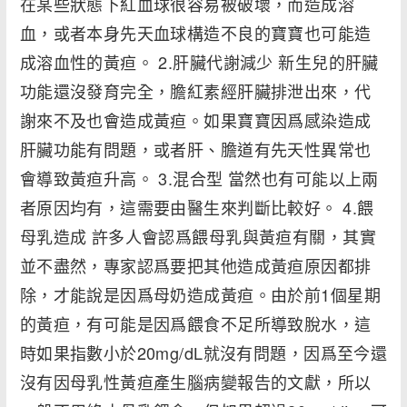
在某些狀態下紅血球很容易被破壞，而造成溶
血，或者本身先天血球構造不良的寶寶也可能造
成溶血性的黃疸。 2.肝臟代謝減少 新生兒的肝臟
功能還沒發育完全，膽紅素經肝臟排泄出來，代
謝來不及也會造成黃疸。如果寶寶因爲感染造成
肝臟功能有問題，或者肝、膽道有先天性異常也
會導致黃疸升高。 3.混合型 當然也有可能以上兩
者原因均有，這需要由醫生來判斷比較好。 4.餵
母乳造成 許多人會認爲餵母乳與黃疸有關，其實
並不盡然，專家認爲要把其他造成黃疸原因都排
除，才能說是因爲母奶造成黃疸。由於前1個星期
的黃疸，有可能是因爲餵食不足所導致脫水，這
時如果指數小於20mg/dL就沒有問題，因爲至今還
沒有因母乳性黃疸產生腦病變報告的文獻，所以