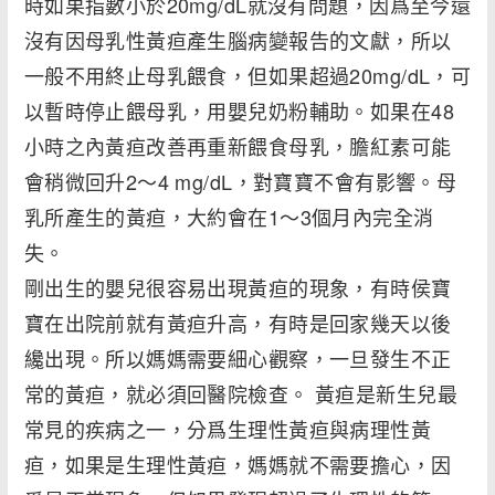
時如果指數小於20mg/dL就沒有問題，因爲至今還
沒有因母乳性黃疸產生腦病變報告的文獻，所以
一般不用終止母乳餵食，但如果超過20mg/dL，可
以暫時停止餵母乳，用嬰兒奶粉輔助。如果在48
小時之內黃疸改善再重新餵食母乳，膽紅素可能
會稍微回升2～4 mg/dL，對寶寶不會有影響。母
乳所產生的黃疸，大約會在1～3個月內完全消
失。
剛出生的嬰兒很容易出現黃疸的現象，有時侯寶
寶在出院前就有黃疸升高，有時是回家幾天以後
纔出現。所以媽媽需要細心觀察，一旦發生不正
常的黃疸，就必須回醫院檢查。 黃疸是新生兒最
常見的疾病之一，分爲生理性黃疸與病理性黃
疸，如果是生理性黃疸，媽媽就不需要擔心，因