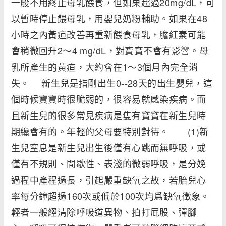
一般不用終止母乳餵食，但如果超過20mg/dL，可
以暫時停止餵母乳，用嬰兒奶粉輔助。如果在48
小時之內黃疸改善再重新餵食母乳，膽紅素可能
會稍微回升2～4 mg/dL，對寶寶不會有影響。母
乳所產生的黃疸，大約會在1～3個月內完全消
失。 新生兒是指剛出生0--28天的出生嬰兒，這
個時候寶寶時很脆弱的，很容易就感染疾病。而
且新生兒的很多常見疾病是隻有寶寶在新生兒時
期纔會有的。年輕的父母要特別對待。 (1)新
生兒窒息是新生兒出生後僅有心跳而無呼吸，或
僅有不規則、間歇性、表淺的微弱呼吸，是分娩
過程中產程過長，引起嚴重缺氧之故，若胎兒心
率每分鐘超過160次或低於100次均爲缺氧徵象。
輕者一般經清除呼吸道異物、拍打屁股、彈腳