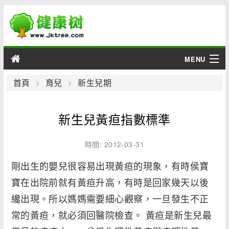
MENU
男性
首頁
育兒
新生兒期
女性
新生兒黃疸指數標準
育兒
時間: 2012-03-31
老人
剛出生的嬰兒很容易出現黃疸的現象，有時侯寶
寶在出院前就有黃疸升高，有時是回家幾天以後
綜合
纔出現。所以媽媽需要細心觀察，一旦發生不正
疾病
常的黃疸，就必須回醫院檢查。 黃疸是新生兒最