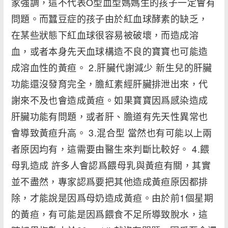
家強調，這不代表O型血型媽媽生的孩子一定會有
問題。而蠶豆症的孩子由於紅血球酵素的缺乏，
在某些狀態下紅血球很容易被破壞，而造成溶
血，或者本身先天血球構造不良的寶寶也可能造
成溶血性的黃疸。 2.肝臟代謝減少 新生兒的肝臟
功能還沒發育完全，膽紅素經肝臟排泄出來，代
謝來不及也會造成黃疸。如果寶寶因爲感染造成
肝臟功能有問題，或者肝、膽道有先天性異常也
會導致黃疸升高。 3.混合型 當然也有可能以上兩
者原因均有，這需要由醫生來判斷比較好。 4.餵
母乳造成 許多人會認爲餵母乳與黃疸有關，其實
並不盡然，專家認爲要把其他造成黃疸原因都排
除，才能說是因爲母奶造成黃疸。由於前1個星期
的黃疸，有可能是因爲餵食不足所導致脫水，這