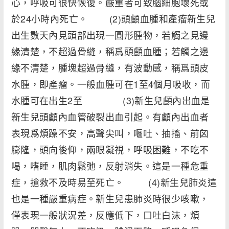
心，呼吸可很快恢復。嚴重者可致腦細胞壞死或
於24小時內死亡。 (2)頭顱血腫和產瘤新生兒
出生數天內見頭部出現一圓形腫物，若觸之見邊
緣清楚，不超過骨縫，稱爲頭顱血腫；若觸之邊
緣不清楚，腫塊超過骨縫，有波動感，稱爲頭皮
水腫，即產瘤。一般血腫可在1至4個月吸收，而
水腫可在出生2至 (3)新生兒顱內出血是
新生兒頭顱內血管破裂出血引起。有顱內出血者
表現爲煩躁不安，高聲尖叫，嘔吐、抽搐、前囟
膨隆，頭向後仰，兩眼凝視，呼吸困難，不吃不
喝，嗜睡，肌肉鬆弛，反射消失。這是一種危重
症，搶救不及時易至死亡。 (4)新生兒肺炎這
也是一種嚴重病症。新生兒患肺炎時很少咳嗽，
僅表現一般狀況差，反應低下，口吐白沫，煩