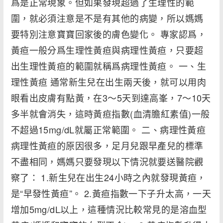
爲是正常現象。但如果發現超過了生理性的範
圍，就必須注意是不是有其他的病變，所以媽媽
要特別注意寶寶回家後的膚色變化。 專家認爲，
黃疸一般分爲生理性黃疸與病理性黃疸，只要超
出生理性黃疸的範圍就稱爲病理性黃疸。 一、生
理性黃疸 通常新生兒在出生兩天後，就可以用肉
眼看出皮膚有點黃，在3～5天到達高峯，7～10天
多半就會消失，這時黃疸指數(血清膽紅素值)一般
不超過15mg/dL就屬正常範圍。 二、病理性黃疸
病理性黃疸的原因很多，足月兒跟早產兒的標準
不盡相同，媽媽只要發現以下情況就要送醫院觀
察了： 1.新生兒在出生24小時之內就發現黃疸，
是“早發性黃疸”。 2.黃疸指數一下子升太高，一天
增加5mg/dL以上，這種情況比較常見的是溶血型