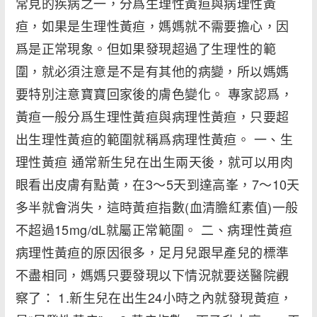
常見的疾病之一，分爲生理性黃疸與病理性黃
疸，如果是生理性黃疸，媽媽就不需要擔心，因
爲是正常現象。但如果發現超過了生理性的範
圍，就必須注意是不是有其他的病變，所以媽媽
要特別注意寶寶回家後的膚色變化。 專家認爲，
黃疸一般分爲生理性黃疸與病理性黃疸，只要超
出生理性黃疸的範圍就稱爲病理性黃疸。 一、生
理性黃疸 通常新生兒在出生兩天後，就可以用肉
眼看出皮膚有點黃，在3～5天到達高峯，7～10天
多半就會消失，這時黃疸指數(血清膽紅素值)一般
不超過15mg/dL就屬正常範圍。 二、病理性黃疸
病理性黃疸的原因很多，足月兒跟早產兒的標準
不盡相同，媽媽只要發現以下情況就要送醫院觀
察了： 1.新生兒在出生24小時之內就發現黃疸，