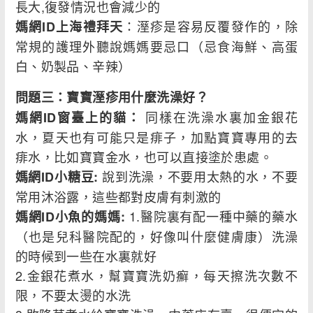
長大,復發情況也會減少的
：溼疹是容易反覆發作的，除
媽網ID上海禮拜天
常規的護理外聽說媽媽要忌口（忌食海鮮、高蛋
白、奶製品、辛辣）
問題三：寶寶溼疹用什麼洗澡好？
同樣在洗澡水裏加金銀花
媽網ID窗臺上的貓：
水，夏天也有可能只是痱子，加點寶寶專用的去
痱水，比如寶寶金水，也可以直接塗於患處。
說到洗澡，不要用太熱的水，不要
媽網ID小糖豆:
常用沐浴露，這些都對皮膚有刺激的
1.醫院裏有配一種中藥的藥水
媽網ID小魚的媽媽:
（也是兒科醫院配的，好像叫什麼健膚康）洗澡
的時候到一些在水裏就好
2.金銀花煮水，幫寶寶洗奶癬，每天擦洗次數不
限，不要太燙的水洗