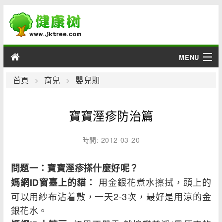
MENU
男性
首頁
育兒
嬰兒期
女性
寶寶溼疹防治篇
育兒
時間: 2012-03-20
老人
問題一：寶寶溼疹搽什麼好呢？
綜合
用金銀花煮水擦拭，頭上的
媽網ID窗臺上的貓：
可以用紗布沾着敷，一天2-3次，最好是用涼的金
疾病
銀花水。