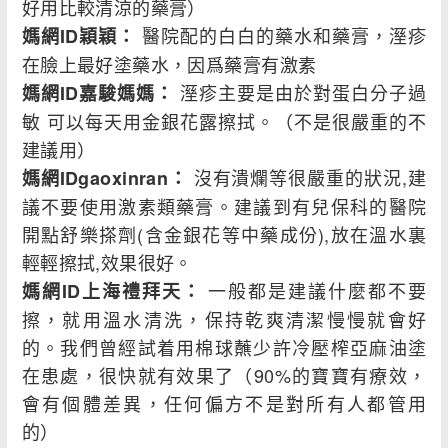
好用比較清涼的藥膏）
醫院配的白白的藥水和藥膏，溼疹
媽網ID穎穎：
在臉上最好塗藥水，因爲藥膏有激素
溼疹主要是由於對蛋白分子過
媽網ID嘉駿媽媽：
敏 可以每天用金銀花露擦拭。（不是很嚴重的不
建議用）
沒有潰爛等很嚴重的狀況,建
媽網IDgaoxinran：
議不要使用激素類藥膏。建議到有兒保科的醫院
開點舒樂搽劑(含金銀花等中藥成份),放在溫水裏
輕輕擦拭,效果很好。
一般都是建議什麼都不要
媽網ID上海禮拜天：
擦，就用溫水清洗，保持乾爽清潔慢慢就會好
的。我們曾經試着用棉球蘸少許冷壓榨亞麻油塗
在患處，很快就有效果了（90%的寶寶有療效，
會有個體差異，任何偏方不是對所有人都管用
的）