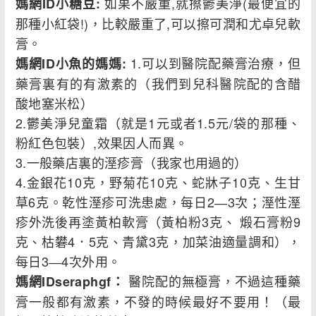
如果不嚴重,就擦鬱美淨(最便宜的
媽網ID小糖豆:
那種小紅袋!)，比較嚴重了,可以擦可潤和尤卓兒軟
膏。
1.可以到醫院配藥膏治療，但
媽網ID小魚的媽媽:
藥膏裏有的有激素的（我們到兒科醫院配的含醋
酸地塞米松）
2.鬱美淨兒童霜（就是1元或者1.5元/袋的那種、
粉紅色包裝）,效果因人而異。
3.一般藥店裏的溼疹膏（我家也用過的）
4.金銀花10克，野菊花10克、蛇牀子10克、生甘
草6克。乾性溼疹可洗患處，每日2―3次；溼性溼
疹外洗後再塗黃柏軟膏（黃柏粉3克、 煅石膏粉9
克、枯礬4．5克、青黛3克，加菜油適量調和），
每日3―4次外用。
醫院配的無極膏，不過這種藥
媽網IDseraphgf：
膏一般都有激素，不發的時候最好不要用！（最