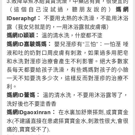
3.敗降草煮水給寶寶洗澡，中藥店有賣，很便宜的
（這個自己沒試過，聽朋友說的）
媽網
不要用太熱的水洗澡，不能用沐浴
IDseraphgf：
露（我女兒就是的，一用沐浴露就皮膚癢）
溫的清水洗，什麼都不塗
媽網ID穎穎：
嬰兒溼疹有“三怕”：一怕溼 唾
媽網ID嘉駿媽媽：
液和吐的奶對口周皮膚有刺激，如果過多用肥皂
和水洗對溼疹治療會產生不利影響。絕大多數家
長每天都要給孩子洗澡，有些媽媽對孩子的小臉
一天不知要洗多少次，這樣反而對溼疹的治療不
利。
溫的清水洗，不要用沐浴露等了，
媽網ID蕾媽：
洗好後也不要塗香香
在水裏加舒樂搽劑,或寶寶金
媽網IDgaoxinran：
水(不建議直接在患處搽寶寶金水,刺激性很大,會很
痛的,寶寶受不了).