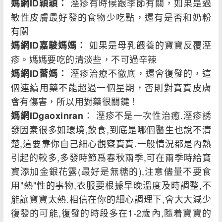
溼疹有時候跟季節有關，如果是過
媽網ID穎穎：
敏性皮膚最好發的食物少吃點，還有是否和奶粉
有關
如果是母乳餵養的寶寶反覆溼
媽網ID嘉駿媽媽：
疹。媽媽要吃的清淡些，不可過辛辣
溼疹治療不徹底，還會復發的，這
媽網ID蕾媽：
個連續用藥不能超過一個星期，否則對寶寶皮膚
會有傷害，所以用對藥很關鍵！
： 溼疹不是一次性治癒.溼疹誘
媽網IDgaoxinran
發因素很多如環境,飲食,到底是哪個醫生也說不清
楚,這要靠你自己細心觀察寶寶.一般情況都是內熱
引起的較多,多發時節爲春秋兩季,可在兩季時給寶
寶添加金銀花露(最好是無糖的),注意儘量不要食
用"熱"性的事物,衣服要根據早晚溫度及時調整,不
能讓寶寶太熱.相信在你的細心調理下,會大大減少
復發的可能,復發的時段多在1-2歲內,隨着寶寶的