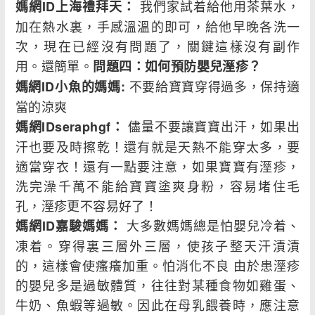
我們家試着給他用茶葉水，
媽網ID上海禮拜天：
加在熱水裏，手感溫溫的即可，給他早晚各洗一
次，現在已經沒有問題了，關鍵這樣沒有副作
用。還簡單。
問題四：如何預防嬰兒溼疹？
不要給寶寶穿得過多，保持適
媽網ID小魚的媽媽:
當的涼爽
儘量不要讓寶寶出汗，如果出
媽網IDseraphgf：
汗也要及時擦乾！還有就是天熱不能穿太多，要
適當穿衣！還有一點要注意，如果寶寶有溼疹，
洗完澡千萬不能給寶寶塗爽身粉，容易堵住毛
孔，溼疹更不容易好了！
大多數媽媽總是怕嬰兒冷着、
媽網ID嘉駿媽媽：
凍着。穿得裏三層外三層，使孩子整天汗漬漬
的，這樣會使瘙癢加重。怕消化不良 由於患溼疹
的嬰兒多是過敏體質，往往對某種食物如雞蛋、
牛奶、魚蝦等過敏。因此在母乳餵養時，應注意