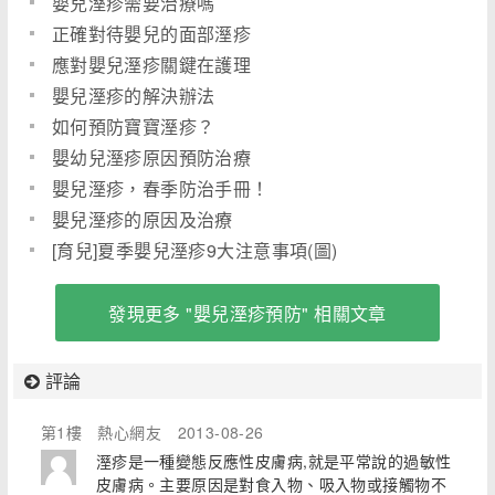
嬰兒溼疹需要治療嗎
正確對待嬰兒的面部溼疹
應對嬰兒溼疹關鍵在護理
嬰兒溼疹的解決辦法
如何預防寶寶溼疹？
嬰幼兒溼疹原因預防治療
嬰兒溼疹，春季防治手冊！
嬰兒溼疹的原因及治療
[育兒]夏季嬰兒溼疹9大注意事項(圖)
發現更多 "嬰兒溼疹預防" 相關文章
評論
第1樓
熱心網友
2013-08-26
溼疹是一種變態反應性皮膚病,就是平常說的過敏性
皮膚病。主要原因是對食入物、吸入物或接觸物不