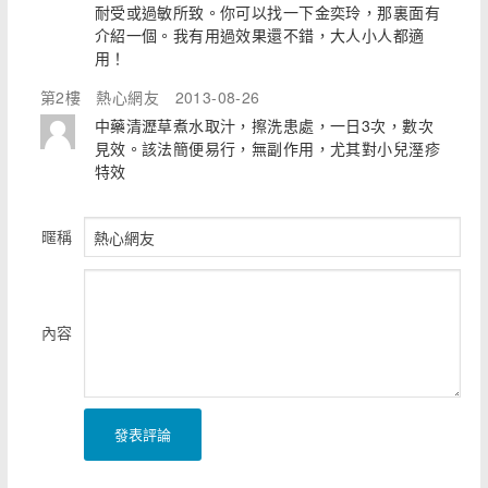
耐受或過敏所致。你可以找一下金奕玲，那裏面有
介紹一個。我有用過效果還不錯，大人小人都適
用！
第2樓
熱心網友
2013-08-26
中藥清瀝草煮水取汁，擦洗患處，一日3次，數次
見效。該法簡便易行，無副作用，尤其對小兒溼疹
特效
暱稱
內容
發表評論