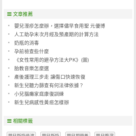
文章推薦
嬰兒溼疹怎麼辦，選擇儘早食用聖 元優博
人工助孕末次月經及預產期的計算方法
奶瓶的消毒
孕前檢查些什麼
《女性常用的避孕方法大PK》(圖)
胎教音樂怎麼選
產後護理三步走 讓傷口快速恢復
新生兒聽力篩查有何法律依據？
小兒腦癱家庭康復訓練
新生兒病感性黃疸怎樣辦
相關標籤
嬰兒斷奶過渡
嬰兒斷奶
嬰兒期營養
嬰兒腹瀉