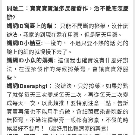
問題二：寶寶寶寶溼疹反覆發作，治不徹底怎麼
辦?
只能不間斷的擦藥，沒什麼
媽網ID窗臺上的貓：
辦法，我家的到現在還在用藥，但是隔天用藥。
一樣的， 不過只要不熱的話 她的
媽網ID小糖豆:
臉上的紅的就慢慢下去了。
這個我也確實沒有什麼好辦
媽網ID小魚的媽媽:
法，在溼疹發作的時候擦藥膏，會讓寶寶舒服
些。
沒辦法，只好擦藥，如果好點
媽網IDseraphgf：
了就從每天三次變成每天二次，再從每天二次變
成每天一次，以此類推！要特別注意一點，告訴
寶寶再癢也不能用手抓破，會細菌感染醫院配的
無極膏，不過這種藥膏一般都有激素，不發的時
候最好不要用！（最好用比較清涼的藥膏）