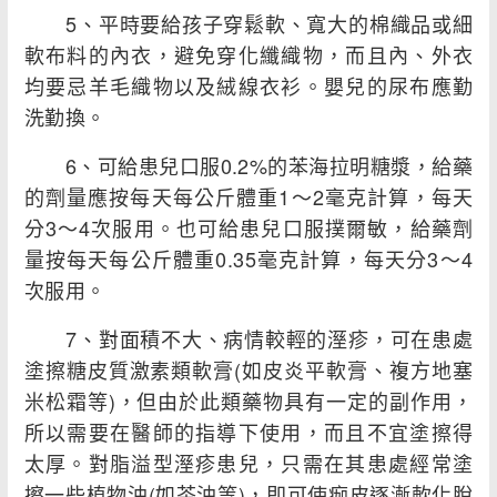
5、平時要給孩子穿鬆軟、寬大的棉織品或細
軟布料的內衣，避免穿化纖織物，而且內、外衣
均要忌羊毛織物以及絨線衣衫。嬰兒的尿布應勤
洗勤換。
6、可給患兒口服0.2%的苯海拉明糖漿，給藥
的劑量應按每天每公斤體重1～2毫克計算，每天
分3～4次服用。也可給患兒口服撲爾敏，給藥劑
量按每天每公斤體重0.35毫克計算，每天分3～4
次服用。
7、對面積不大、病情較輕的溼疹，可在患處
塗擦糖皮質激素類軟膏(如皮炎平軟膏、複方地塞
米松霜等)，但由於此類藥物具有一定的副作用，
所以需要在醫師的指導下使用，而且不宜塗擦得
太厚。對脂溢型溼疹患兒，只需在其患處經常塗
擦一些植物油(如茶油等)，即可使痂皮逐漸軟化脫