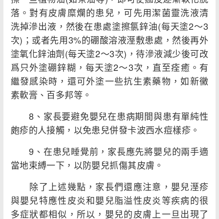
落。對有皮膚糜爛的患兒，可先用潔菌靈洗液清
洗掉滲出液，然後在患處塗擦氯鋅油(每天塗2～3
次)；或者先用3%的硼酸溶液溼敷患處，然後再外
塗氧化鋅油劑(每天塗2～3次)，待滲液減少後可改
爲只外塗硼鋅糊，每天塗2～3次，直至痊癒。有
繼發感染時，還可外塗一些抗生素藥物，如新黴
素軟膏、百多邦等。
8、家長要避免嬰兒在患病期間與患有單純性
皰疹的人接觸，以免患兒併發卡波西水痘樣疹。
9、在患兒睡覺前，家長應先將嬰兒的兩手適
當地束縛一下，以防嬰兒抓傷其皮膚。
除了上述幾點，家長們還應注意，嬰兒溼疹
與嬰兒特應性皮炎和嬰兒脂溢性皮炎等疾病的很
多症狀都相似，所以，嬰兒的皮膚上一旦出現了