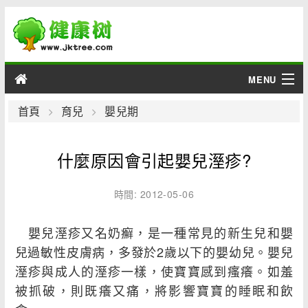
MENU
男性
首頁
育兒
嬰兒期
女性
什麼原因會引起嬰兒溼疹?
育兒
時間: 2012-05-06
老人
嬰兒溼疹又名奶癬，是一種常見的新生兒和嬰
綜合
兒過敏性皮膚病，多發於2歲以下的嬰幼兒。嬰兒
溼疹與成人的溼疹一樣，使寶寶感到瘙癢。如羞
疾病
被抓破，則既癢又痛，將影響寶寶的睡眠和飲