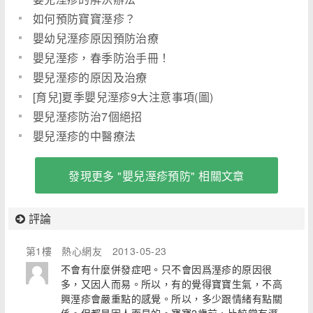
如何預防寶寶溼疹？
嬰幼兒溼疹原因預防治療
嬰兒溼疹，春季防治手冊！
嬰兒溼疹的原因及治療
[育兒]夏季嬰兒溼疹9大注意事項(圖)
嬰兒溼疹防治7個絕招
嬰兒溼疹的中醫療法
發現更多 "嬰兒溼疹預防" 相關文章
評論
第1樓
熱心網友
2013-05-23
不會有什麼併發症吧。只不會因爲溼疹的原因很
多，又因人而易。所以，有的覺得寶寶生氣，不高
興溼疹會嚴重點的感覺。所以，多少跟情緒有點關