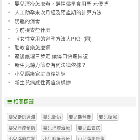
嬰兒溼疹怎麼辦，選擇儘早食用聖 元優博
人工助孕末次月經及預產期的計算方法
奶瓶的消毒
孕前檢查些什麼
《女性常用的避孕方法大PK》(圖)
胎教音樂怎麼選
產後護理三步走 讓傷口快速恢復
新生兒聽力篩查有何法律依據？
小兒腦癱家庭康復訓練
新生兒病感性黃疸怎樣辦
相關標籤
嬰兒斷奶過渡
嬰兒斷奶
嬰兒期營養
嬰兒腹瀉
嬰兒溼疹預防
嬰兒溼疹治療
嬰兒血管痣
小兒腦癱症狀
小兒腦癱治療
小兒腦癱康復