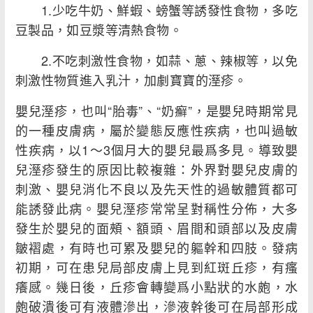
1.少吃牛奶、鮮蝦、螃蟹等誘發性食物，多吃
豆製品，如豆漿等清熱食物。
2.不吃刺激性食物，如蒜、蔥、辣椒等，以免
刺激性物質進入乳汁，加劇寶寶的溼疹。
嬰兒溼疹，也叫“胎毒”、“奶癬”，是嬰兒時期常見
的一種皮膚病，屬於變態反應性疾病，也叫過敏
性疾病，以1～3個月大的嬰兒最爲多見。導致嬰
兒溼疹發生的原因比較複雜：外界對嬰兒皮膚的
刺激、嬰兒消化不良以及先天性的過敏體質都可
能誘發此病。嬰兒溼疹常常呈對稱性分佈，大多
發生於嬰兒的面頰、額頭、眉間和頭部以及皮膚
皺褶處，有時也可累及嬰兒的軀幹和四肢。發病
初期，可在患兒局部皮膚上見到紅斑丘疹，有瘙
癢感。幾日後，丘疹會轉變爲小點狀的水皰，水
皰破潰後可有液體滲出，滲液幹後可在局部形成