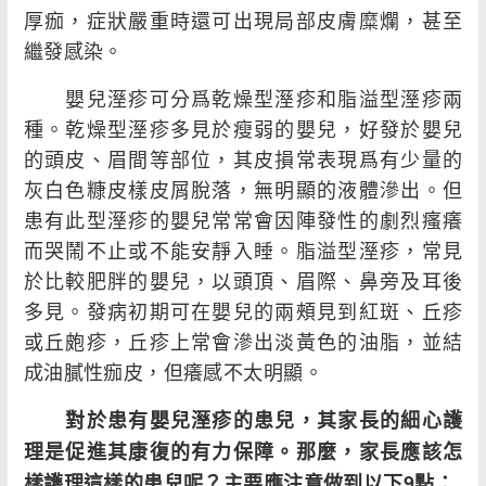
厚痂，症狀嚴重時還可出現局部皮膚糜爛，甚至
繼發感染。
嬰兒溼疹可分爲乾燥型溼疹和脂溢型溼疹兩
種。乾燥型溼疹多見於瘦弱的嬰兒，好發於嬰兒
的頭皮、眉間等部位，其皮損常表現爲有少量的
灰白色糠皮樣皮屑脫落，無明顯的液體滲出。但
患有此型溼疹的嬰兒常常會因陣發性的劇烈瘙癢
而哭鬧不止或不能安靜入睡。脂溢型溼疹，常見
於比較肥胖的嬰兒，以頭頂、眉際、鼻旁及耳後
多見。發病初期可在嬰兒的兩頰見到紅斑、丘疹
或丘皰疹，丘疹上常會滲出淡黃色的油脂，並結
成油膩性痂皮，但癢感不太明顯。
對於患有嬰兒溼疹的患兒，其家長的細心護
理是促進其康復的有力保障。那麼，家長應該怎
樣護理這樣的患兒呢？主要應注意做到以下9點：