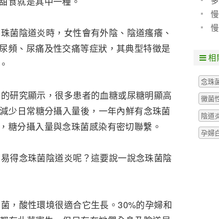
多
甜食就是其中一種。
慢
現
慢
珠菌陰道炎時，女性會有外陰、陰道瘙癢、
院
尿頻、尿痛及性交痛等症狀，其典型特徵是
相
。
念珠
的研究顯示，很多患者的血糖或尿糖明顯高
黴菌
在減少日常糖分攝入量後，一年內鮮有念珠菌
陰道
，糖分攝入量與念珠菌感染有密切聯繫。
孕婦
易得念珠菌陰道炎呢？這要說一說念珠菌陰
，酸性環境很適合它生長。30%的孕婦和