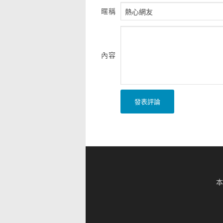
暱稱
內容
發表評論