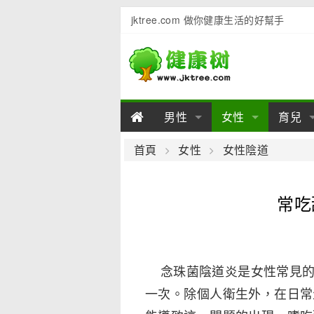
jktree.com 做你健康生活的好幫手
男性
女性
育兒
男性陽痿
女性乳房
男性早泄
準備懷
女性
男
首頁
女性
女性陰道
男性不育
女性子宮
男性心理
女性
產後
男
常吃
男性飲食
女性飲食
男性用品
幼兒
女性
男
念珠菌陰道炎是女性常見的生
一次。除個人衛生外，在日常