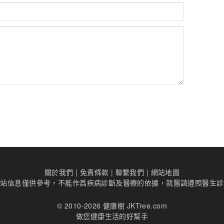
關於我們
|
免責條款
|
聯繫我們
|
網站地圖
本站信息僅供參考，不能作爲疾病診斷及醫療的依據，就醫請遵照醫生診
© 2010-2026 健康樹 JKTree.com
做您健康生活的好幫手