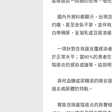
能導致這一問題的出現，嗜吃
國內外資料都顯示，出現念
灼痛，甚至坐臥不寧，並伴有
白帶稠厚，呈凝乳或豆腐渣樣
一項針對念珠菌反覆感染者
於正常水平；當90%的患者
陰道炎的感染或復發。這說明
爲何血糖或尿糖高的婦女容
道炎病原體的特點。
導致念珠菌陰道炎的爲雙相菌