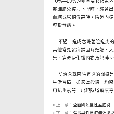
10%—20%的非孕婦女陰
部細胞免疫力下降時，纔會出
血糖或尿糖偏高時，陰道內糖
導致發病。
不過，造成念珠菌陰道炎的
其他常見發病誘因有妊娠、大
藥、穿緊身化纖內衣及肥胖、
防治念珠菌陰道炎的關鍵是
生活習慣，如適當鍛鍊，均衡
用抗生素等。出現陰道瘙癢等
上一篇：
全面闡述慢性盆腔炎
下一篇：
強弓男性治療儀效果