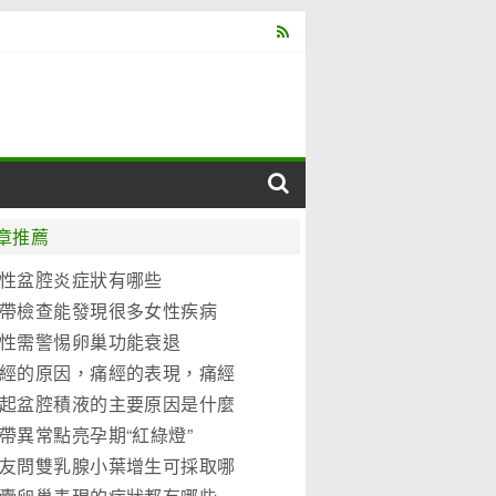
章推薦
性盆腔炎症狀有哪些
帶檢查能發現很多女性疾病
性需警惕卵巢功能衰退
經的原因，痛經的表現，痛經
別
起盆腔積液的主要原因是什麼
帶異常點亮孕期“紅綠燈”
友問雙乳腺小葉增生可採取哪
治措施