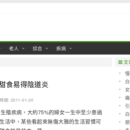
老人
綜合
疾病
孕
陰道
性包皮
老人保健
女性卵巢
懷孕
老人生活
兩性
分娩
糖尿病
老人飲食
減肥
癌症
美容
肝病
文
經期
性保養
老人心理
新生兒期
女性護理
老人疾病
整形
嬰兒期
胃病
老人健身
瑜伽
腎病
健身
泌尿科
慢
白
甜食易得陰道炎
期
生理
性疾病
老人用品
學前期
女性疾病
亞健康
老人護理
母嬰用品
肛腸科
急救自救
精神病
骨科
女
耳鼻喉
腦病
心血管
痛
時間: 2011-01-20
的鑑
引
皮膚病
眼科
口腔科
殖疾病，大約75%的婦女一生中至少患過
白
生活中，某些看起來無傷大雅的生活習慣可
內科
朋
些防