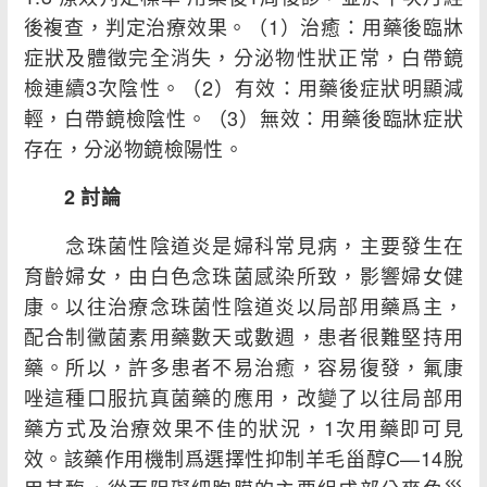
後複查，判定治療效果。（1）治癒：用藥後臨牀
症狀及體徵完全消失，分泌物性狀正常，白帶鏡
檢連續3次陰性。（2）有效：用藥後症狀明顯減
輕，白帶鏡檢陰性。（3）無效：用藥後臨牀症狀
存在，分泌物鏡檢陽性。
2 討論
念珠菌性陰道炎是婦科常見病，主要發生在
育齡婦女，由白色念珠菌感染所致，影響婦女健
康。以往治療念珠菌性陰道炎以局部用藥爲主，
配合制黴菌素用藥數天或數週，患者很難堅持用
藥。所以，許多患者不易治癒，容易復發，氟康
唑這種口服抗真菌藥的應用，改變了以往局部用
藥方式及治療效果不佳的狀況，1次用藥即可見
效。該藥作用機制爲選擇性抑制羊毛甾醇C—14脫