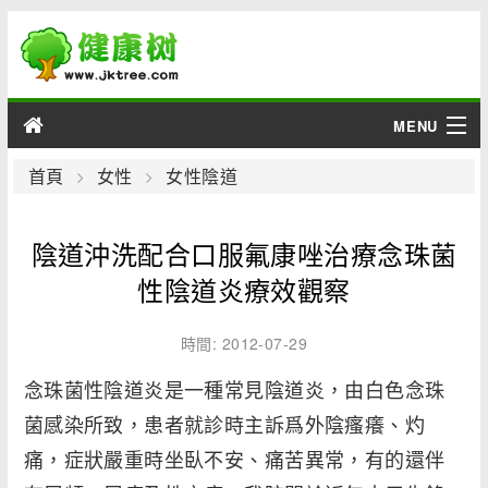
MENU
男性
首頁
女性
女性陰道
女性
陰道沖洗配合口服氟康唑治療念珠菌
育兒
性陰道炎療效觀察
老人
時間: 2012-07-29
念珠菌性陰道炎是一種常見陰道炎，由白色念珠
綜合
菌感染所致，患者就診時主訴爲外陰瘙癢、灼
疾病
痛，症狀嚴重時坐臥不安、痛苦異常，有的還伴