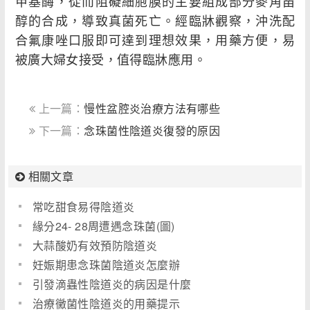
甲基酶，從而阻礙細胞膜的主要組成部分麥角甾
醇的合成，導致真菌死亡。經臨牀觀察，沖洗配
合氟康唑口服即可達到理想效果，用藥方便，易
被廣大婦女接受，值得臨牀應用。
上一篇：
慢性盆腔炎治療方法有哪些
下一篇：
念珠菌性陰道炎復發的原因
相關文章
常吃甜食易得陰道炎
緣分24- 28周遭遇念珠菌(圖)
大蒜酸奶有效預防陰道炎
妊娠期患念珠菌陰道炎怎麼辦
引發滴蟲性陰道炎的病因是什麼
治療黴菌性陰道炎的用藥提示