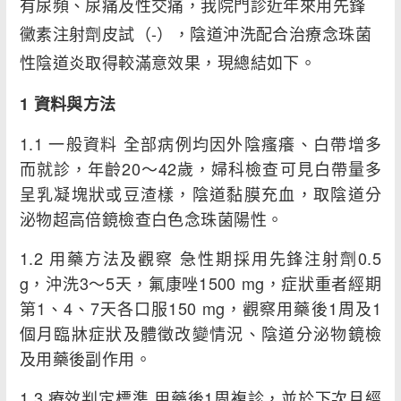
有尿頻、尿痛及性交痛，我院門診近年來用先鋒
黴素注射劑皮試（-），陰道沖洗配合治療念珠菌
性陰道炎取得較滿意效果，現總結如下。
1 資料與方法
1.1 一般資料 全部病例均因外陰瘙癢、白帶增多
而就診，年齡20～42歲，婦科檢查可見白帶量多
呈乳凝塊狀或豆渣樣，陰道黏膜充血，取陰道分
泌物超高倍鏡檢查白色念珠菌陽性。
1.2 用藥方法及觀察 急性期採用先鋒注射劑0.5
g，沖洗3～5天，氟康唑1500 mg，症狀重者經期
第1、4、7天各口服150 mg，觀察用藥後1周及1
個月臨牀症狀及體徵改變情況、陰道分泌物鏡檢
及用藥後副作用。
1.3 療效判定標準 用藥後1周複診，並於下次月經