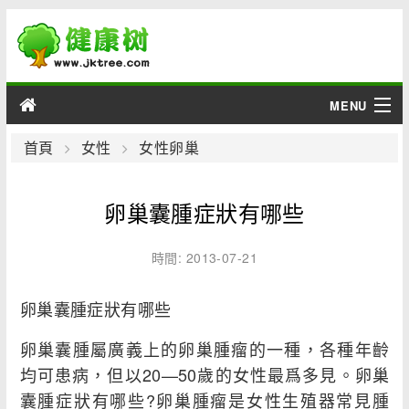
MENU
男性
首頁
女性
女性卵巢
女性
卵巢囊腫症狀有哪些
育兒
時間: 2013-07-21
老人
卵巢囊腫症狀有哪些
綜合
卵巢囊腫屬廣義上的卵巢腫瘤的一種，各種年齡
疾病
均可患病，但以20—50歲的女性最爲多見。卵巢
囊腫症狀有哪些?卵巢腫瘤是女性生殖器常見腫