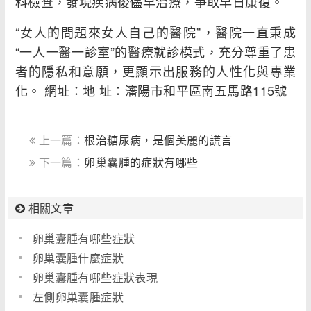
科檢查，發現疾病後儘早治療，爭取早日康復。
“女人的問題來女人自己的醫院”，醫院一直秉成
“一人一醫一診室”的醫療就診模式，充分尊重了患
者的隱私和意願，更顯示出服務的人性化與專業
化。 網址：地 址：瀋陽市和平區南五馬路115號
上一篇：
根治糖尿病，是個美麗的謊言
下一篇：
卵巢囊腫的症狀有哪些
相關文章
卵巢囊腫有哪些症狀
卵巢囊腫什麼症狀
卵巢囊腫有哪些症狀表現
左側卵巢囊腫症狀