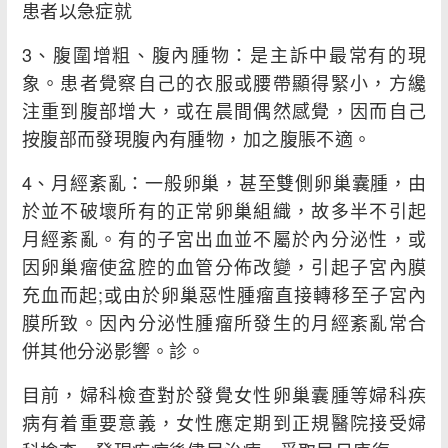
患者以急症就
3、腹圍增粗、腹內腫物：是主訴中最常有的現
象。患者覺察自己的衣服或腰帶顯得緊小，方纔
注重到腹部增大，或在晨間偶然感覺，因而自己
按腹部而發現腹內有腫物，加之腹脹不適。
4、月經紊亂：一般卵巢，甚至雙側卵巢囊腫，由
於並不破壞所有的正常卵巢組織，故多半不引起
月經紊亂。有的子宮出血並不屬於內分泌性，或
因卵巢瘤使盆腔的血管分佈改變，引起子宮內膜
充血而起;或由於卵巢惡性腫瘤直接轉移至子宮內
膜所致。因內分泌性腫瘤所發生的月經紊亂常合
併其他分泌影響。診。
目前，婦科檢查對於發覺女性卵巢囊腫等婦科疾
病有着重要意義，女性應定期到正規醫院接受婦