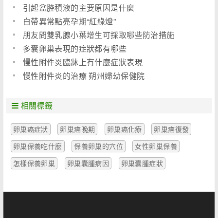
引起盆腔積液的主要原因是什麼
白帶異常點亮孕期“紅綠燈”
朋友問雙乳腺小葉增生可採取哪些防治措施
多囊卵巢表現的症狀都有哪些
慢性附件炎臨牀上有什麼症狀表現
慢性附件炎的治療 朔州婦幼保健院
相關標籤
卵巢癌症狀
卵巢癌晚期
卵巢癌化療
卵巢癌復發
卵巢保養吃什麼
保養卵巢的穴位
女性卵巢保養
怎樣保養卵巢
卵巢囊腫病因
卵巢囊腫症狀