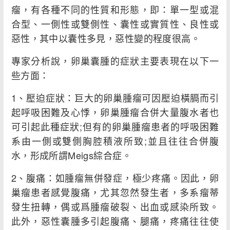
瘤，有各種不同的性質和形態，即：單一型或混
合型、一側性或雙側性、囊性或實質性、良性或
惡性，其中以囊性多見，惡性變的程度很高。
專家分析說，卵巢囊腫的症狀主要表現在以下一
些方面：
1、壓迫症狀：巨大的卵巢腫瘤可因壓迫橫膈而引
起呼吸困難及心悸，卵巢腫瘤合併大量腹水者也
可引起此種症狀;但有的卵巢腫瘤患者的呼吸困難
系由一側或雙側胸腔積液所致;並且往往合併腹
水，形成所謂Meigs綜合症。
2、腹痛：如腫瘤無併發症，極少疼痛。因此，卵
巢瘤患者感覺腹痛，尤其忽然發生者，多系瘤蒂
發生扭轉，偶或爲腫瘤破裂、出血或感染所致。
此外，惡性囊腫多引起腹痛、腿痛，疼痛往往使