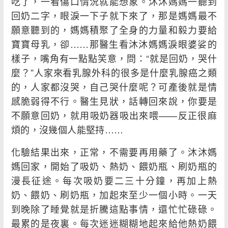
吃了，一看傷口情況就能想象。沐沐媽媽一聽到
回奶二字，眼淚一下子就下來了，那是媽媽最不
願意聽到的，媽媽積聚了全身的力量和毅力要給
寶寶母乳，卻……那醫生看沐沐媽媽淚眼婆娑的
樣子，嘴角有一點點笑意，問：“就是回奶，哭什
麼？”人家來看乳腺外科的很多是什麼乳腺癌之類
的，人家都沒哭，自己哭什麼呢？可產後就是情
感脆弱得不行。醫生見狀，話轉回來說，你要是
不願意回奶，就用吸奶器吸出來喂——反正很麻
煩的，沒幾個人能堅持……
化驗結果出來，正常，不需要再用藥了。沐沐媽
媽回家，開始了吸奶、熱奶、餵奶瓶、刷奶瓶的
漫長征途。每次吸奶要二三十分鐘，再加上熱
奶、餵奶、刷奶瓶，加起來至少一個小時。一天
到晚除了睡覺就是折騰這點事情，還忙忙碌碌。
最累的是夜裏。每次迷迷糊糊地起來給他熱奶餵