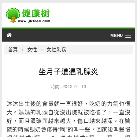
MENU
男性
首頁
女性
女性乳房
女性
坐月子遭遇乳腺炎
育兒
時間: 2012-01-13
老人
沐沐出生後的食量就一直很好，吃奶的力氣也很
綜合
大。媽媽的乳頭自從沒出院就被吃破了，一直沒
好，而且潰破面越來越大，傷口越來越深。在醫
疾病
院的時候餵奶會疼得“啊”的叫一聲，回家後叫聲慢