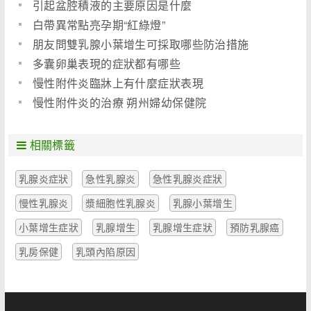
引起盆腔積液的主要原因是什麼
白帶異常點亮孕期“紅綠燈”
朋友問雙乳腺小葉增生可採取哪些防治措施
多囊卵巢表現的症狀都有哪些
慢性附件炎臨牀上有什麼症狀表現
慢性附件炎的治療 朔州婦幼保健院
相關標籤
乳腺炎症狀
急性乳腺炎
急性乳腺炎症狀
慢性乳腺炎
漿細胞性乳腺炎
乳腺小葉增生
小葉增生症狀
乳腺增生
乳腺增生症狀
預防乳腺癌
乳房保健
乳頭內陷原因