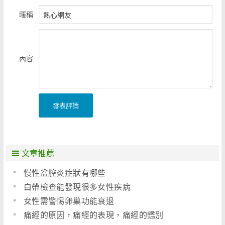
暱稱
內容
發表評論
文章推薦
慢性盆腔炎症狀有哪些
白帶檢查能發現很多女性疾病
女性需警惕卵巢功能衰退
痛經的原因，痛經的表現，痛經的鑑別