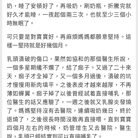
奶，睡了安頓好了，再吸奶，刷奶瓶，折騰完就
好久才能睡，一夜起個兩三次，也就至少三個小
時無眠了。
可只要是對寶寶好，再麻煩媽媽都願意堅持。這
樣一堅持就是好幾個月。
乳頭潰破的傷口，果然如協和的那個醫生所說，
一個多星期纔不爛了，結了痂子。又過了二十來
天，痂子才全掉了，又一個多月過後，潰破的坑
才慢慢用新肉填平。之後表皮才越來越厚，不再
薄如蟬翼。痂子掉了以後曾經試着直接哺乳，那
位醫生的話又應驗了，一週之後就又乳腺炎發燒
了。媽媽堅持沒有去醫院，連續吸奶幾日，終於
退燒了，之後很長時間沒敢再直接喂。直到寶寶
四個月左右的時候，奶管增生又去醫院，醫生
說，乳頭已經結實到可以直接哺乳了。