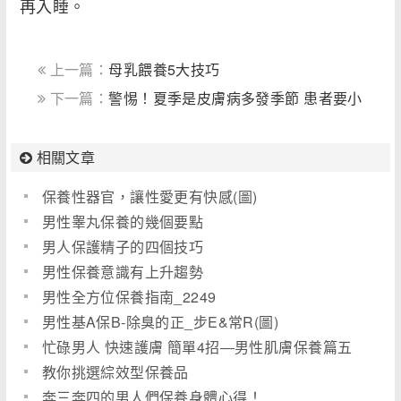
再入睡。
上一篇：
母乳餵養5大技巧
下一篇：
警惕！夏季是皮膚病多發季節 患者要小
心鑑別！(圖)
相關文章
保養性器官，讓性愛更有快感(圖)
男性睾丸保養的幾個要點
男人保護精子的四個技巧
男性保養意識有上升趨勢
男性全方位保養指南_2249
男性基A保B-除臭的正_步E&常R(圖)
忙碌男人 快速護膚 簡單4招―男性肌膚保養篇五
(圖)
教你挑選綜效型保養品
奔三奔四的男人們保養身體心得！