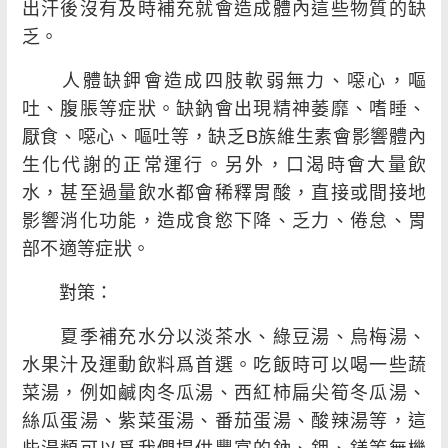
出汗後沒有及時補充就會造成體內這些物質的缺
乏。
人體缺鉀會造成四肢軟弱無力、噁心，嘔
吐、腹脹等症狀。缺鈉會出現精神萎靡、嗜睡、
厭食、噁心、嘔吐等，缺乏B族維生素會影響體內
生化代謝的正常運行。另外，口渴時會大量飲
水，甚至過量飲水都會稀釋胃酸，直接或間接地
影響消化功能，造成食慾下降、乏力、倦怠、胃
部不適等症狀。
對策：
夏季補充水分以淡茶水、綠豆湯、烏梅湯、
水果汁及運動飲料爲首選。吃飯時可以喝一些蔬
菜湯，例如鹹肉冬瓜湯、西紅柿扁尖筍冬瓜湯、
絲瓜蛋湯、紫菜蛋湯、番茄蛋湯、酸辣湯等，這
些湯類可以爲我們提供豐富的鈉、鉀、鎂等無機