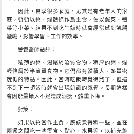
因此，夏季很多家庭，尤其是有老年人的家
庭，頓頓以粥、爛麪條作爲主食，佐以鹹菜、醬
菜等小菜。結果不到吃午飯時就會經常感到飢腸
轆轆，影響學習、工作的效率。
營養醫師點評：
稀薄的粥、湯屬於流質食物，稠厚的粥、爛
麪條屬於半流質食物。它們都有體積大、熱量密
度低的特點。因此，當時吃飯時覺得飽了，但還
不到下一頓飯時就會出現飢餓的感覺。長期這樣
會因能量攝入不足造成消瘦，體重下降。
對策：
如果以粥當作主食，應該煮得稠一些，並在
兩餐之間吃一些零食、點心、水果等，以補充能