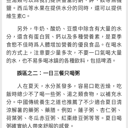
鹽。西瓜等水果在提供水分的同時，還可以提供
維生素C。
另外，牛奶、酸奶、豆漿中除含有大量的水
分，還含有蛋白質、鈣以及多種營養素，是夏季
食慾不佳時爲人體增加營養的優良食品。在喝水
的方式上，注意要少量多次，不要一口氣喝大量
的水，也不易多喝冰鎮的各種飲料，包括啤酒。
誤區之二：一日三餐只喝粥
人在夏天，水分蒸發多，容易口乾舌燥，吃
飯時總少不了喝一些粥、湯之類食物，以補充水
分。中國傳統養生之道也推薦了不少適合夏日清
涼解暑的藥粥、藥膳。例如，蓮子粥、杏仁粥、
荷葉粥、冬瓜赤豆粥、紅棗綠豆粥等等。夏日喝
粥確實給人帶來舒服的感覺。