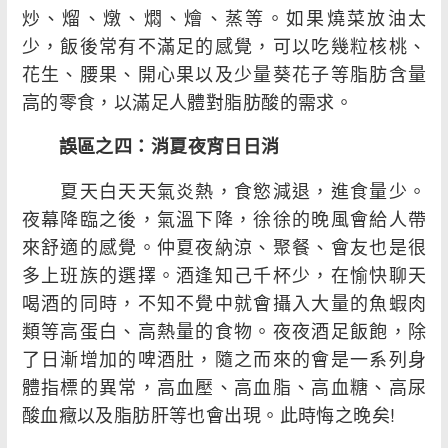
炒、熘、燉、燜、燴、蒸等。如果燒菜放油太
少，飯後常有不滿足的感覺，可以吃幾粒核桃、
花生、腰果、開心果以及少量葵花子等脂肪含量
高的零食，以滿足人體對脂肪酸的需求。
誤區之四：消夏夜宵日日消
夏天白天天氣炎熱，食慾減退，進食量少。
夜幕降臨之後，氣溫下降，徐徐的晚風會給人帶
來舒適的感覺。仲夏夜納涼、聚餐、會友也是很
多上班族的選擇。酒逢知己千杯少，在愉快聊天
喝酒的同時，不知不覺中就會攝入大量的魚蝦肉
類等高蛋白、高熱量的食物。夜夜酒足飯飽，除
了日漸增加的啤酒肚，隨之而來的會是一系列身
體指標的異常，高血壓、高血脂、高血糖、高尿
酸血癥以及脂肪肝等也會出現。此時悔之晚矣!