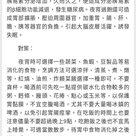
胰島素分泌增加，久而久之，便造成分泌胰島素
的β細胞功能減退，發生糖尿病。夜宵過飽還可造
成胃部擴脹，壓迫周圍器官，加重胃、腸、肝、
膽、胰等器官的負擔，引起大腦皮層活躍，誘發
失眠。
對策：
夜宵時可選擇一些蔬菜、魚蝦、豆製品等易
消化的食物，烹調方法可選涼拌、清蒸、煮、燉
等，紅燒、油煎、炸類菜餚選擇一種即可。不要
貪杯，喝酒前可先吃一點提供碳水化合物較多的
粥、麪條、饅頭、花捲、點心或玉米等，以保護
胃黏膜，不宜空腹喝酒，尤其不要大量喝冰鎮的
啤酒，以免引起胃腸痙攣。在吃飯的時間上也要
注意儘量不要超過晚上9點，吃飽飯之後也不宜馬
上睡覺，可適當散散步，待胃中食物消化掉之後