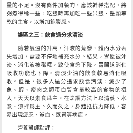
量的不足。沒有條件加餐的，應該幹稀搭配，將
粥煮得稀一些，吃飯時再加吃一些米飯、饅頭等
乾的主食，以增加飽腹感。
誤區之三：飲食過分求清淡
隨着氣溫的升高，汗液的蒸發，體內水分丟
失增加，需要不停地補充水分。結果，胃酸被沖
淡、消化液被稀釋，致使食慾下降，胃腸道消化
吸收功能也下降。清淡少油的飲食較易消化吸
收。但是，很多人過分追求飲食清淡，減少了
魚、蝦、瘦肉之類蛋白質含量較高的食物的攝
入，天天以素食爲主。在烹調方法上以清蒸、水
煮、涼拌爲主。久而久之，身體抵抗力降低，容
易出現疲乏、貧血、感冒等病症。
營養醫師點評：