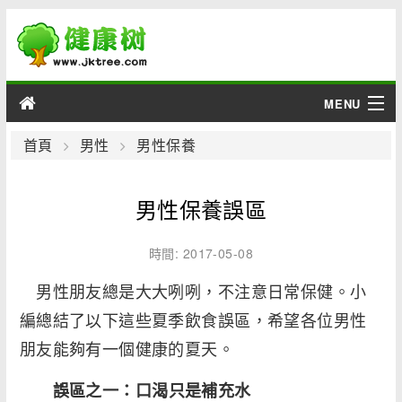
MENU
男性
首頁
男性
男性保養
女性
男性保養誤區
育兒
時間: 2017-05-08
老人
男性朋友總是大大咧咧，不注意日常保健。小
編總結了以下這些夏季飲食誤區，希望各位男性
綜合
朋友能夠有一個健康的夏天。
疾病
誤區之一：口渴只是補充水