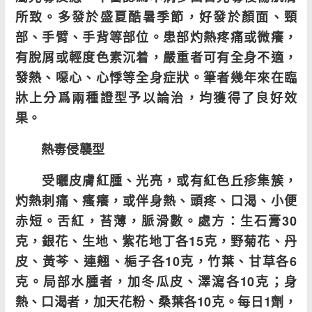
所致。多發於盛夏酷暑季節，好發於顏面、頸
部、手臂、手背等部位。患部灼熱疼痛或微癢，
有脫屑或輕度色素沉着，嚴重者可有全身不適，
發熱、噁心、心悸等全身症狀。筆者幾年來在臨
牀上分爲兩種證型予以論治，均獲得了良好效
果。
熱毒侵襲型
受曬皮膚紅腫、光亮，或有紅色丘疹集簇，
灼熱刺痛、瘙癢，或伴身熱、頭疼、口渴、小便
赤短。舌紅，苔薄，脈滑數。處方：生石膏30
克，銀花、生地、紫花地丁各15克，野菊花、丹
皮、黃芩、連翹、梔子各10克，竹葉、甘草各6
克。局部水腫者，加冬瓜皮、澤瀉各10克；身
熱、口渴者，加天花粉、桑葉各10克。每日1劑，