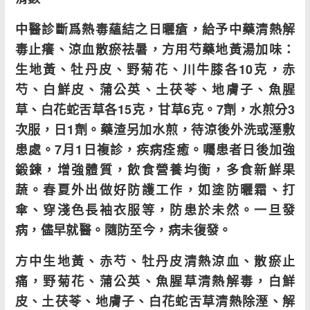
中醫診斷爲熱毒蘊結之日曬瘡，給予中藥清熱解
毒止癢、涼血散瘀祛暑，方用芍藥地黃湯加味：
生地黃、牡丹皮、野菊花、川牛膝各10克，赤
芍、白鮮皮、蒲公英、土茯苓、地膚子、魚腥
草、白花蛇舌草各15克，甘草6克。7劑，水煎分3
次服，日1劑。藥渣另加水煎，待涼後外洗或溼敷
患處。7月1日複診，疾病痊癒。囑患者日後加強
鍛鍊，增強體質，飲食營養均衡，多食新鮮果
蔬。春夏外出做好防護工作，如塗防曬霜、打
傘、穿淺色長袖衣服等，防患於未然。一旦發
病，儘早就醫。隨防至今，病未復發。
方中生地黃、赤芍、牡丹皮清熱涼血、散瘀止
痛，野菊花、蒲公英、魚腥草清熱解毒，白鮮
皮、土茯苓、地膚子、白花蛇舌草清熱除溼、解