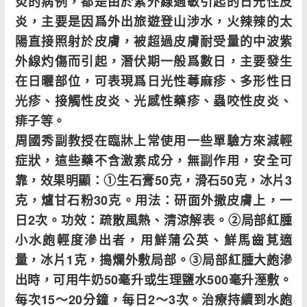
炎的病例，都是由於紫外線過敏引起的日光性皮
炎，主要是因爲外出旅遊登山涉水，火辣辣的太
陽直接照射於皮膚，被超過皮膚耐受量的中波紫
外線灼傷而引起，潛伏期一般爲數日，主要發生
在日曬部位，可表現爲日光性蕁麻疹、多形性日
光疹、接觸性皮炎、光感性藥疹、蟲咬性皮炎、
痱子等。
周國秀副教授在臨牀上常使用一些單驗方來減輕
症狀，這些藥不含激素成分，無副作用，安全可
靠，效果明顯：
①
生石膏
50
克，滑石
50
克，冰片
3
克，爐甘石粉
30
克。用法：研面外撒皮膚上，一
日
2
次。功效：疏散風熱、清涼解表。
②
局部紅腫
小水皰輕度滲出者，用鮮蒲公英、鮮馬齒莧適
量，冰片
1
克，搗爛外敷局部。
③
局部紅腫大皰滲
出時，可用牛奶
50
毫升或生理鹽水
500
毫升溼敷。
每次
15
～
20
分鐘，每日
2
～
3
次。治療持續到水皰