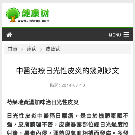
MENU
男性
首頁
疾病
皮膚病
女性
中醫治療日光性皮炎的幾則妙文
育兒
時間: 2014-07-10
老人
芍藥地黃湯加味治日光性皮炎
綜合
日光性皮炎中醫稱日曬瘡，是由於機體稟賦不
疾病
強，皮膚腠理不密，皮膚暴露部位經日光過度照
射後，暑毒內侵，邪熱與氣血相搏而發病。多發