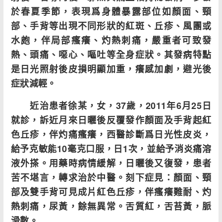
於春夏季節，表現爲身體暴露部位如顏面、頸
部、手背等出現不同形狀的紅斑、丘疹、風團或
水皰，伴局部瘙癢、灼熱刺痛，嚴重者可致發
熱、頭痛、噁心、嘔吐等全身症狀。其發病特點
是日光照射後皮損明顯加重，癢感加劇，避光後
症狀減輕。
近治患者徐某，女，37歲，2011年6月25日
就診，訴近月來日曬後反覆發作顏面及手背起紅
色丘疹，伴灼痛瘙癢，西醫診斷爲日光性皮炎，
給予克敏能10毫克口服，日1次，並給予消炎痛溶
液外搽。用藥時病情緩解，日曬後又復發，患者
苦不堪言，轉求治於中醫。刻下症見：顏面、頸
部及雙手背可見成片紅色丘疹，伴瘙癢難耐、灼
熱刺痛，尿黃，餘無異常。舌質紅，舌苔黃，脈
滑數。