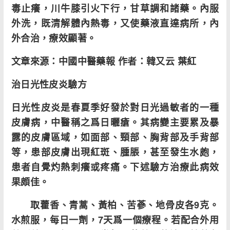
毒止癢，川牛膝引火下行，甘草調和諸藥。內服
外洗，既清解體內熱毒，又使藥液直達病所，內
外合治，療效顯著。
文章來源：中國中醫藥報 作者：
韓又云 葉紅
治日光性皮炎驗方
日光性皮炎是春夏季好發於對日光過敏者的一種
皮膚病，中醫稱之爲日曬瘡。其病變主要累及暴
露的皮膚區域，如面部、頸部、胸背部及手背部
等，患部皮膚出現紅斑、腫脹，甚至發生水皰，
患者自覺灼熱刺癢或疼痛。下述驗方治療此病效
果頗佳。
取藿香、青蒿、黃柏、苦蔘、地骨皮各9克。
水煎服，每日一劑，7天爲一個療程。若配合外用