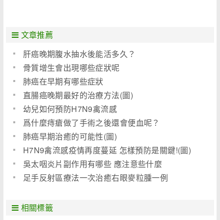
文章推薦
肝癌晚期腹水抽水後能活多久？
骨質增生會出現哪些症狀呢
肺癌在早期有哪些症狀
直腸癌晚期最好的治療方法(圖)
幼兒如何預防H7N9禽流感
爲什麼痔瘡做了手術之後還會便血呢？
肺癌早期治癒的可能性(圖)
H7N9禽流感疫情再度蔓延 怎樣預防是關鍵!(圖)
吳太咽炎片副作用有哪些 應注意些什麼
足手反射區療法一次治癒右眼麥粒腫一例
相關標籤