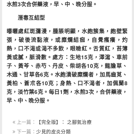
水煎3次合併藥液，早、中、晚分服。
溼毒互結型
曝曬處紅斑瀰漫，腫脹明顯，水皰簇集，皰壁緊
張，破後流黏液，或糜爛結痂，自覺瘙癢，灼
熱，口不渴或渴不多飲，眼瞼紅。舌質紅，苔薄
黃或膩，脈滑數。處方：生地15克，澤瀉、車前
子、黃芩、赤芍、丹皮、柴胡各10克，龍膽草、
木通、甘草各6克。水皰潰破糜爛者，加馬齒莧、
黃柏、蒼朮各10克；身熱、口不渴者，加佩蘭8
克，淡竹葉6克。每日1劑，水煎3次，合併藥液，
早、中、晚分服。
上一篇：
【完全版】： 之腳氣治療
下一篇：
少見的皮炎分類