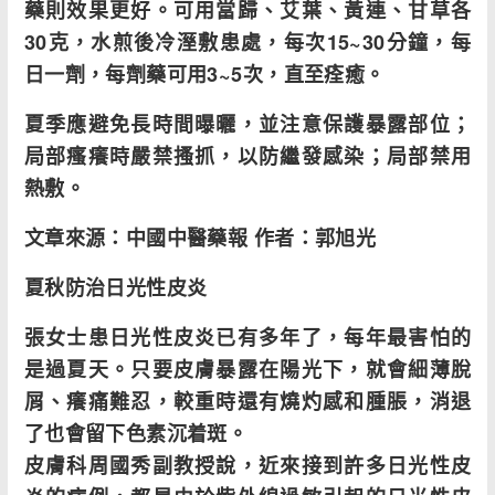
藥則效果更好。可用當歸、艾葉、黃連、甘草各
30克，水煎後冷溼敷患處，每次15~30分鐘，每
日一劑，每劑藥可用3~5次，直至痊癒。
夏季應避免長時間曝曬，並注意保護暴露部位；
局部瘙癢時嚴禁搔抓，以防繼發感染；局部禁用
熱敷。
文章來源：中國中醫藥報 作者：郭旭光
夏秋防治日光性皮炎
張女士患日光性皮炎已有多年了，每年最害怕的
是過夏天。只要皮膚暴露在陽光下，就會細薄脫
屑、癢痛難忍，較重時還有燒灼感和腫脹，消退
了也會留下色素沉着斑。
皮膚科周國秀副教授說，近來接到許多日光性皮