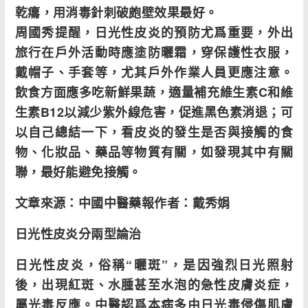
乾癟，用消毒針刺破皰壁效果最好。
周國秀提醒，日光性皮炎的預防尤爲重要，外出
旅行在戶外活動時應塗防曬霜，穿保護性衣服，
戴帽子、手套等，尤其戶外作業人員更應注意。
飲食方面應多吃新鮮果蔬，適量補充維生素
C
和維
生素
B12
以減少紫外線危害，促進黑色素消退；可
以自己總結一下，看皮炎的發生是否與接觸的食
物、化妝品、藥品等物質有關，如發現其中有關
聯，最好能避免接觸。
文章來源：中國中醫藥報
作者：戴秀娟
日光性皮炎分兩型論治
日光性皮炎，俗稱“曬斑”，是因強烈日光照射
後，出現紅斑、水腫甚至水泡的急性皮膚炎症，
屬光毒反應。中醫認爲本病多由日光毒侵傷肌膚