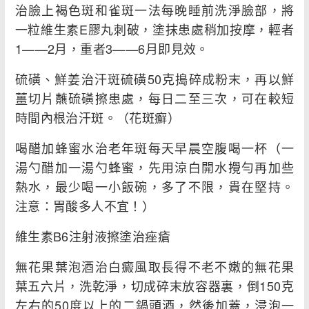
治臉上褐色斑和雀斑一法每晚睡前洗淨臉部，將
一粒維生素E膠丸刺破，塗抹患處稍加按摩，輕者
1——2月，重者3——6月即見效。
硫磺、鮮姜治汗斑硫磺50克搗碎成粉末，再以鮮
薑切片蘸硫磺擦患處，每日二至三次，可在較短
時間內根治汗斑。（花斑癬）
喝醋加蜂蜜水治老年斑每天早晨空腹喝一杯（一
湯勺醋加一湯勺蜂蜜，先用涼白開水攪勻再加些
熱水，最少喝一小飯碗，多了不限，貴在堅持。
注意：胃酸多人不宜！）
維生素B6注射液擦塗治痤瘡
無花果葉泡酒治白癜風取長得不老不嫩的無花果
葉五六片，洗乾淨，切成碎末放容器裏，倒150克
左右的50度以上的二鍋頭酒，然後加蓋，浸泡一