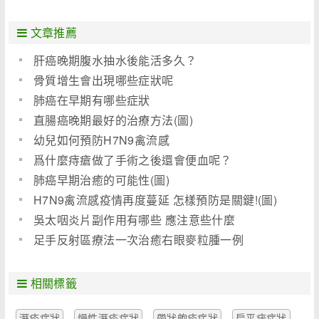
文章推薦
肝癌晚期腹水抽水後能活多久？
骨質增生會出現哪些症狀呢
肺癌在早期有哪些症狀
直腸癌晚期最好的治療方法(圖)
幼兒如何預防H7N9禽流感
爲什麼痔瘡做了手術之後還會便血呢？
肺癌早期治癒的可能性(圖)
H7N9禽流感疫情再度蔓延 怎樣預防是關鍵!(圖)
吳太咽炎片副作用有哪些 應注意些什麼
足手反射區療法一次治癒右眼麥粒腫一例
相關標籤
溼疹症狀
慢性溼疹症狀
帶狀皰疹症狀
扁平疣症狀