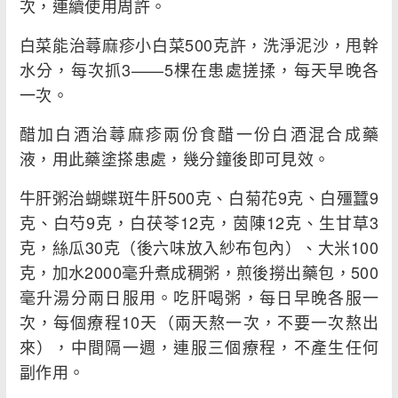
次，連續使用周許。
白菜能治蕁麻疹小白菜500克許，洗淨泥沙，甩幹
水分，每次抓3——5棵在患處搓揉，每天早晚各
一次。
醋加白酒治蕁麻疹兩份食醋一份白酒混合成藥
液，用此藥塗搽患處，幾分鐘後即可見效。
牛肝粥治蝴蝶斑牛肝500克、白菊花9克、白殭蠶9
克、白芍9克，白茯苓12克，茵陳12克、生甘草3
克，絲瓜30克（後六味放入紗布包內）、大米100
克，加水2000毫升煮成稠粥，煎後撈出藥包，500
毫升湯分兩日服用。吃肝喝粥，每日早晚各服一
次，每個療程10天（兩天熬一次，不要一次熬出
來），中間隔一週，連服三個療程，不產生任何
副作用。