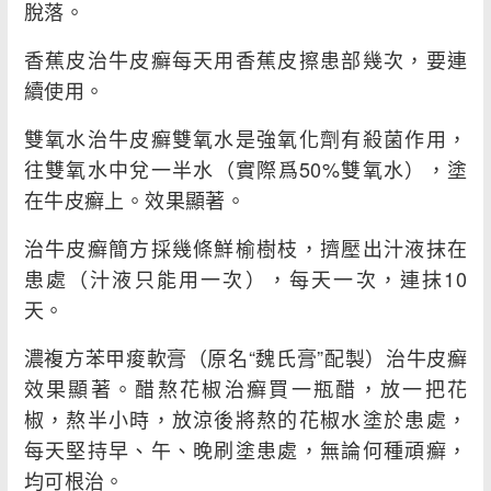
脫落。
香蕉皮治牛皮癬每天用香蕉皮擦患部幾次，要連
續使用。
雙氧水治牛皮癬雙氧水是強氧化劑有殺菌作用，
往雙氧水中兌一半水（實際爲50%雙氧水），塗
在牛皮癬上。效果顯著。
治牛皮癬簡方採幾條鮮榆樹枝，擠壓出汁液抹在
患處（汁液只能用一次），每天一次，連抹10
天。
濃複方苯甲痠軟膏（原名“魏氏膏”配製）治牛皮癬
效果顯著。醋熬花椒治癬買一瓶醋，放一把花
椒，熬半小時，放涼後將熬的花椒水塗於患處，
每天堅持早、午、晚刷塗患處，無論何種頑癬，
均可根治。