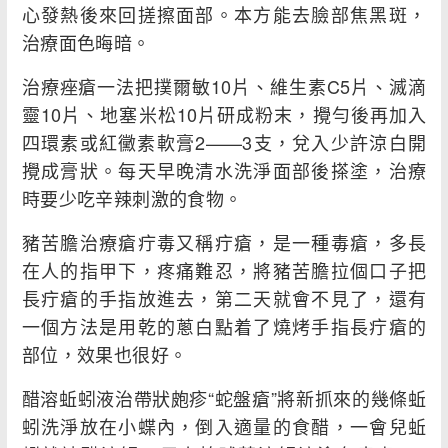
心發熱後來回搓擦面部。本方能去臉部焦黑斑，
治療面色晦暗。
治療痤瘡一法把撲爾敏10片、維生素C5片、滅滴
靈10片、地塞米松10片研成粉末，攪勻後再加入
四環素或紅黴素軟膏2——3支，兌入少許涼白開
攪成膏狀。每天早晚清水洗淨面部後搽塗，治療
時要少吃辛辣刺激的食物。
豬苦膽治療瘡疔毒又稱疔瘡，是一種毒瘡，多長
在人的指甲下，疼痛難忍，將豬苦膽拉個口子把
長疔瘡的手指放進去，第二天就會不見了，還有
一個方法是用乾的蔥白點着了燒烤手指長疔瘡的
部位，效果也很好。
醋溶蚯蚓液治帶狀皰疹“蛇盤瘡”將新抓來的幾條蚯
蚓洗淨放在小蝶內，倒入適量的食醋，一會兒蚯