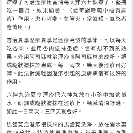
炸蠍子可治溼疹用香油每天炸六七個蠍子，堅持
吃一個月，效果顯著。（蠍毒對呼吸中樞有麻
痹）作用，患有哮喘、氣管火，常氣短、氣憋者
應慎用。）
杏治夏季溼疹夏季是溼疹高發的季節，可以每天
吃杏肉，並用杏肉塗抹患處。會有想不到的效
果。外用阿司匹林治溼疹將阿司匹林磨成粉，調
成糊狀塗抹於患處，每日兩次，幾天後溼疹可好
轉。此法對減輕因溼疹引起的皮膚病癢有很好的
作用。
六神丸治夏令溼疹把六神丸放在小碗中加適量
水，研調成糊狀塗抹在溼疹上，頓感清涼舒適，
如此一日兩次，三四天就會好。
馬齒莧治溼疹把採來的馬齒莧洗淨，放在開水裏
煮15分鐘，待涼後再洗患處，每天洗兩三次即