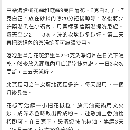
中藥湯治桃花癬和錢癬9克白菊花、6克白附子、7
克白芷，放在砂鍋內煎20分鐘後晾涼，然後將少
許藥湯倒在小碗內，用藥棉蘸着藥湯擦洗患處。
每天至少2——3次，洗的次數越多越好。第二天
再把藥鍋內的藥湯燒開可繼續使用。
酒泡生薑治花斑癬生薑250克洗淨切片在日光下曬
乾，然後放入灑瓶內用白灑塗抹患處，一日3次勿
間斷，三五天就好。
北芪菇可治牛皮癬北芪菇多許，每天服用。一個
月後見效。
花椒可治癬一小把花椒粒，放無油鐵鍋用文火
炒，成深赤色時取出擀成粉末，趁熱加上香油攔
稀即可。在日照下，邊曬邊抹花椒油，連續3天
（每日一次，每次20多分鐘）。