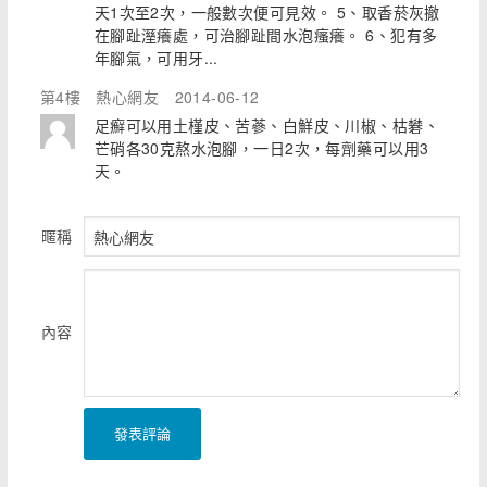
天1次至2次，一般數次便可見效。 5、取香菸灰撤
在腳趾溼癢處，可治腳趾間水泡瘙癢。 6、犯有多
年腳氣，可用牙...
第4樓
熱心網友
2014-06-12
足癬可以用土槿皮、苦蔘、白鮮皮、川椒、枯礬、
芒硝各30克熬水泡腳，一日2次，每劑藥可以用3
天。
暱稱
內容
發表評論