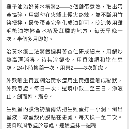
雞子油治好黃水瘡將2——3個雞蛋煮熟，取出蛋
黃搗碎，用鐵勺在火爐上慢火熬煉，並不斷用竹
筷攪拌，最後蛋黃完全化成油即可，晾涼後用雞
毛蘸油塗擦黃水瘡及紅腫的地方，每天早晚一
次，半個多月即好。
治黃水瘡二法將鐵鏽與苦杏仁研成細末，用鍋炒
熱高溼消毒，待其冷卻後，用香油調和塗在患
處，24小時換藥一次，用藥2——3次即愈。
外敷嚼生黃豆糊治黃水瘡用生黃適量嚼成糊狀，
外敷患處。每日一次，邊境中敷二至三日，滲液
止，創而幹，漸愈。
生雞蛋內膜治褥瘡兩法把生雞蛋打一小洞，倒出
蛋液，取蛋殼內膜貼在患處，每天換一至二次。
雙料喉風散塗於患處，連續塗抹一週糊