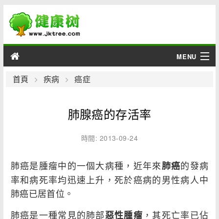
MENU
男性
首頁
疾病
癌症
女性
肺腺癌的存活率
育兒
時間: 2013-09-24
老人
肺癌是腫瘤中的一個大病種，近年來
的發病
肺癌
綜合
率和病死率均迅速上升，死於癌病的男性病人中
肺癌已居首位。
疾病
肺癌是一種常見的肺部
，其死亡率已佔
惡性腫瘤