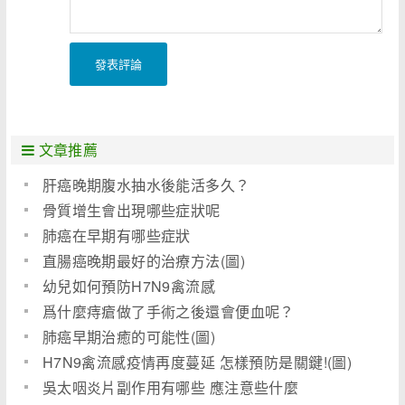
發表評論
文章推薦
肝癌晚期腹水抽水後能活多久？
骨質增生會出現哪些症狀呢
肺癌在早期有哪些症狀
直腸癌晚期最好的治療方法(圖)
幼兒如何預防H7N9禽流感
爲什麼痔瘡做了手術之後還會便血呢？
肺癌早期治癒的可能性(圖)
H7N9禽流感疫情再度蔓延 怎樣預防是關鍵!(圖)
吳太咽炎片副作用有哪些 應注意些什麼