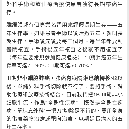
外科手術和放化療治療使患者獲得長期帶癌生
存。
領域有個專業名詞用來評價長期生存——五
腫瘤
年生存率，如果患者手術以後活過五年，就叫長
期生存。手術後先後要每三個月、每半年都要到
醫院複查，手術後五年複查之後就不用複查了
（每年還要常規參加健康體檢）。I期肺癌五年生
存率可達70-90%，II期可達50-70%。
III期
，肺癌有縱隔
N2以
非小細胞肺癌
淋巴結轉移
後，單純外科手術切除就不行了，要將手術、輔
助化療和放療技術結合。目前我們把1B-III期非小
細胞肺癌，作爲“全身性疾病”。既然是全身性疾
病，單純靠外科“一把刀”切除是不行的，要用全身
的化療藥物治療或靶向治療，以期延長病人的五
年生存率。