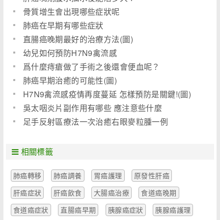
骨質增生會出現哪些症狀呢
肺癌在早期有哪些症狀
直腸癌晚期最好的治療方法(圖)
幼兒如何預防H7N9禽流感
爲什麼痔瘡做了手術之後還會便血呢？
肺癌早期治癒的可能性(圖)
H7N9禽流感疫情再度蔓延 怎樣預防是關鍵!(圖)
吳太咽炎片副作用有哪些 應注意些什麼
足手反射區療法一次治癒右眼麥粒腫一例
相關標籤
肺癌轉移
肺癌調養
胃癌護理
原發性肝癌
肝癌症狀
肝癌飲食
大腸癌治療
食道癌晚期
食道癌症狀
直腸癌早期
胰腺癌症狀
胰腺癌護理