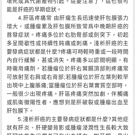
壞死或其代謝產物引起。這要注意了，這也很可
能是肝癌的早期症狀。
4.肝區疼痛常 由肝瘤生長迅速使肝包膜張力
增大，或腫瘤累及肝包膜所致常爲中晚期肝癌的
首發症狀。疼痛多位於右肋脅部或劍突下，初起
多呈間歇性或持續性鈍痛或刺痛。淺析肝癌的主
要發病症狀都是什麼?疼痛可時輕時重或一段時間
內自行緩解，甚或消失。疼痛多以認間明顯，有
時需用痛劑。若腫瘤位於肝右葉膈頂部則疼痛常
可放射至右肩或右背部;若腫瘤位於肝左葉則較早
出現中上腹脹痛;當腫瘤位於肝右葉實質空部時，
一般很少出現疼痛。肝區疼痛突然加劇，伴觸痛
或肌衛徵陽性者，應想到是肝破裂或腫瘤出血至
肝包膜下。
5.淺析肝癌的主要發病症狀都是什麼?其他症
狀有肝炎、肝硬變背影或腫瘤浸潤性生長較大致