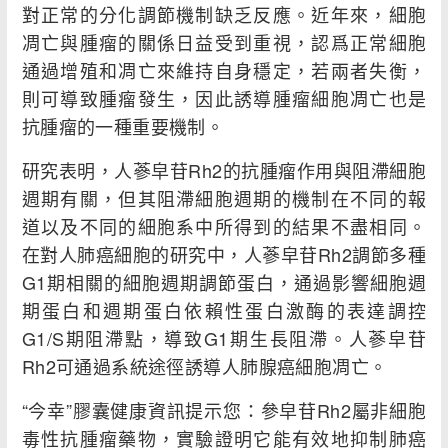
對正常的分化調節機制缺乏反應。近年來，細胞
凋亡與腫瘤的關係日益受到重視，認爲正常細胞
通過增殖和凋亡來維持自身穩定，若兩者失衡，
則可導致腫瘤發生，因此誘導腫瘤細胞凋亡也是
抗腫瘤的一種重要機制。
研究表明，人蔘皁苷Rh2的抗腫瘤作用與阻滯細胞
週期有關，但其阻滯細胞週期的機制在不同的報
道以及不同的細胞系中所得到的結果不盡相同。
在對人肺癌細胞的研究中，人蔘皁苷Rh2調節多種
G1期相關的細胞週期調節蛋白，通過影響細胞週
期蛋白和週期蛋白依賴性蛋白激酶的表達調控
G1/S期阻滯點，導致G1期生長阻滯。人蔘皁苷
Rh2可通過系統途徑誘導人肺腺癌細胞凋亡。
“今幸”膠囊健康資訊提示您：參皁苷Rh2屬非細胞
毒性抗腫瘤藥物，實驗證明它能有效地抑制肺癌