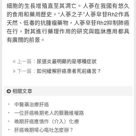
細胞的生長增殖直至其凋亡。人蔘在我國有悠久
的食用和藥用歷史。“人蔘之子”人蔘皁苷Rh2作爲
天然、低毒的抗腫瘤藥物，人蔘皁苷Rh2抑制肺癌
在行，對其進行藥理作用的研究與臨牀應用都具
有廣闊的前景。
上一篇：
尿道炎最明顯的是哪種症狀
下一篇：
如何緩解肝癌患者死前痛苦？
相關文章
中醫藥治療肝癌
一位肝癌晚期老人的艱難維權路
晚期肝癌應慎作（介入）化療
肝癌晚期噁心嘔吐怎麼辦？