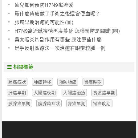
幼兒如何預防H7N9禽流感
爲什麼痔瘡做了手術之後還會便血呢？
肺癌早期治癒的可能性(圖)
H7N9禽流感疫情再度蔓延 怎樣預防是關鍵!(圖)
吳太咽炎片副作用有哪些 應注意些什麼
足手反射區療法一次治癒右眼麥粒腫一例
相關標籤
肺癌症狀
肺癌轉移
預防肺癌
胃癌晚期
肝癌早期
大腸癌晚期
大腸癌治療
食道癌早期
胰腺癌早期
胰腺癌症狀
腎癌早期
腎癌晚期