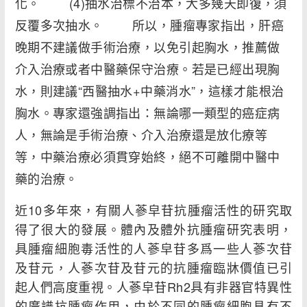
化。 (4)抽水治標不治本，大多幾天即復，須
反覆多次抽水。 所以，腫瘤專家指出，肝癌
晚期不建議做手術治療，以免引起胸水，推薦做
介入治療或者中醫藥保守治療。若是已經出現胸
水，則建議“西醫抽水+中藥消水”，這樣才能根治
胸水。專家還強調指出：無論哪一類型的癌症病
人，無論是手術治療、介入治療還是放化療等
等，中藥治療必須貫穿始終，絕不可離開中醫中
藥的治療。
近10多年來，有關人蔘皁苷抗腫瘤活性的研究取
得了很大的發展。體內及體外抗腫瘤研究表明，
具腫瘤細胞毒活性的人蔘皁苷多爲一些人蔘次苷
及苷元，人蔘次苷及苷元的抗腫瘤臨牀價值已引
起人們高度重視。人蔘皁苷Rh2具有非器官特異性
的廣譜抗腫瘤作用，由於不同的腫瘤細胞具有不